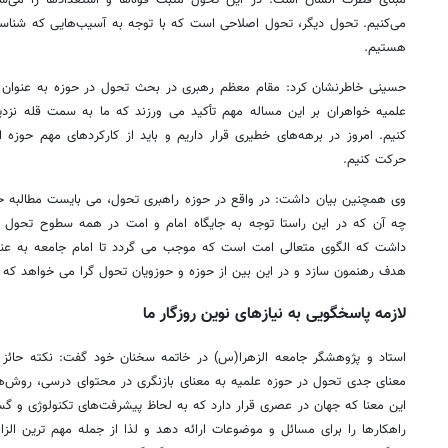
می‌کنیم. تحول دیگر، تحول اصلاحی است که با توجه به آسیب‌هایی که شناسای
هستیم.
حسینی خاطرنشان کرد: مقام معظم رهبری در بحث تحول در حوزه به عنوان ی
علمیه خواهران بر این مساله مهم تأکید می ورزند که ما به سمت قله نز
کنیم. امروز در برهه‌های خطیری قرار داریم و باید از کارکردهای مهم حوزه
حرکت کنیم.
وی همچنین بیان داشت: در واقع در حوزه راهبری تحول، می بایست مطالبه حض
چه آن که در این راستا توجه به جایگاه امام و امت در همه سطوح تحول مو
داشت که الگوی متعالی امت است که موجب می گردد تا امام جامعه به عنو
هدف رهنمون سازد و در این بین از حوزه و حوزویان تحول گرا می خواهد که د
لازمه پاسخگویی به نیازهای نوین روزگار ما
استاد و پژوهشگر جامعه الزهرا(س) در خاتمه سخنان خود گفت: نکته حائز ا
معنای جدی تحول در حوزه علمیه به معنای بازنگری در محتوای درسی، روش‌ه
این معنا که جهان در عصری قرار دارد که به لحاظ پیشرفت‌های تکنولوژی و گست
راهکارها را برای مسائل و موضوعات ارائه دهد و لذا از جمله مهم ترین الزا