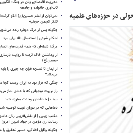
مدیریت اقتصادی زنان در جنگ؛ الگویی ق
تاب‌آوری خانواده و جامعه
ولی در حوزه‌های علمیه
نمی‌توان از امام حسین(ع) الگو گرف
تفکر انجمن حجتیه
چگونه پس از مرگ دوباره زنده می‌شوی
احکام شرعی | استعمال طلا برای مرد
مرگ؛ نقطه‌ای که همه قدرت‌های انسان
از برداشتن خاک تربت تا روایت بازسازی
حسین(ع)
از ایمان تا تمدن؛ قرآن چه چیزی را پای
می‌داند؟
جنگی که قرار بود به ایران برسد، کجا
راز تربیت نوجوانی که با عشق نماز می
ببینید| با ناقضان وحدت مبارزه کنید
دعاهایی که در دوران غیبت توصیه ش
مکتب زینبی | از نقش‌آفرینی زنان عاشورا
رسالت زن مؤمن در جهاد تبیین امروز
چگونه رذایل اخلاقی، مسیر تحقیق را م