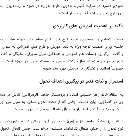
حوزه‌ی علمیه در شرایط کنونی، «تدوین طرح تحول» در حوزه و برنامه‌ریزی ب
این طرح تحول و اهداف مورد نظر است».
تأکید بر اهمیت آموزش های کاربردی
حجت الاسلام و المسلمین احمد فرخ فال، قائم مقام مدیر حوزه های علمی
جلسه ای بر اهمیت توجه ویژه به بُعد آموزش و طرح های آموزشی به عنوان کل
و گفت: برگزاری جلسات هم اندیشی و همفکری میان مدیران، نخبگان و فعالا
کاربردی در حوزه زمینه ساز حرکت اساسی به سمت تحول در حوزه است و در
خصوصاً اساتید و نخبگان به درستی بهره مند شویم.
استمرار و ثبات قدم در پیگیری اهداف تحول
به اعتقاد خانم زهرا حسینی استاد و پژوهشگر جامعه الزهرا(س) تلاش در مس
وی در گفتگویی بیان داشت: وقتی که از بحث تحول سخن به میان می آوریم
است و باید با دقت و استمرار به دنبال اهداف مدنظر در این باره بود.
استاد و پژوهشگر جامعه الزهرا(س) همچنین افزود: زمانی که به متون دینی 
نوع تحول را از خدای متعال تقاضامند هستیم؛ درخواست احسن الحال، تحول
مبنای فطرت انسان است. در این تحول مثبت قوه‌ها و استعدادها را می