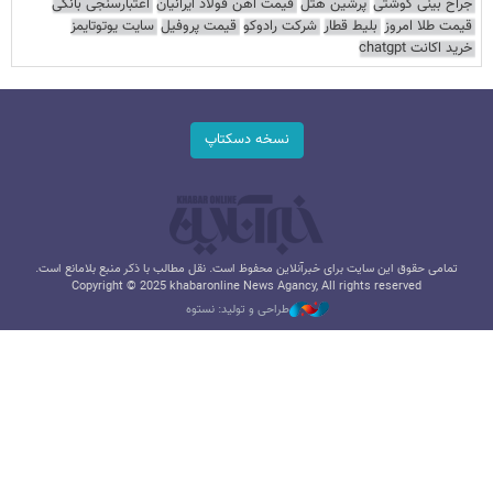
جراح بینی گوشتی
پرشین هتل
قیمت آهن فولاد ایرانیان
اعتبارسنجی بانکی
قیمت طلا امروز
بلیط قطار
شرکت رادوکو
قیمت پروفیل
سایت یوتوتایمز
خرید اکانت chatgpt
نسخه دسکتاپ
تمامی حقوق این سایت برای خبرآنلاین محفوظ است. نقل مطالب با ذکر منبع بلامانع است.
Copyright © 2025 khabaronline News Agancy, All rights reserved
طراحی و تولید: نستوه