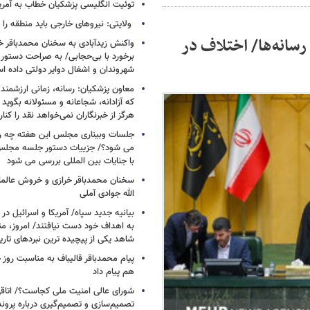
توئیت انگلیسی پزشکیان خطاب به آمریکا
ولایتی: نیروهای خارجی باید منطقه را 
سانه‌ها/ اختلاف در
واکنش زیدآبادی به سخنان محمدباقر خر
برخورد با بی‌حجابی/ به صراحت دستور 
شهروندان و اشغال دوایر دولتی داده ا
معاون پزشکیان: رسانه، زمانی ارزشمند 
که آزادانه، شجاعانه و مسئولانه بگوید
هرگز از خبرنگاران نمی‌خواهد نقد را کنار
جلسات وبیناری مجلس این هفته چه روز
می شود؟/ جزییات دستور جلسه مجلس/
با جنایات بین المللی بررسی می شود
سخنان محمدباقر خرازی و خروش عالم
الله جوادی آملی
بیانیه جدید سپاه/ آمریکا و اسرائیل در 
به اهداف خود دست نیافتند/ امروز، من
شاهد یکی از پیچیده ترین نبردهای تا
پیام محمدباقر قالیباف به مناسبت روز خ
هم پیام داد
شورای عالی امنیت ملی کجاست؟/ اتاقی
تصمیم‌سازی و تصمیم‌گیری درباره پرو