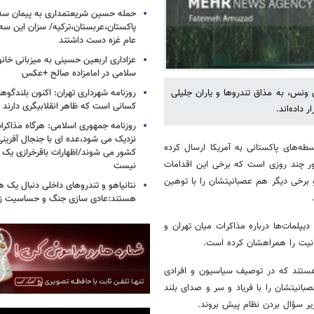
حمله حسین شریعتمداری به پیمان سه 
پاکستان،عربستان،ترکیه/ سزان این سه
عام غزه دست داشتند
عزاداری اربعین حسینی به میزبانی خان
سلامی در امامزاده صالح +عکس
ی ونس، به مذاق تندروها و یاران جلیلی
روزنامه شهرداری تهران: اکنون بلندگ
کسانی است که ظاهر انقلابیگری دارند
داده‌اند.
روزنامه جمهوری اسلامی: هرگاه مذاکرا
نزدیک می شود،عده ای با جنجال آفرینی
ی را در قالب ۱۴ بند، از طریق واسطه‌های پاکستانی به آمریکا ارسال کرده
کشور می شوند/اظهارات باقرخرازی یک ا
ور چند روزی است که برخی این اقدامات
نیست
و برخی دیگر هم عصبانیتشان را با توهین
نتانیاهو و تندروهای داخلی دنبال یک
هستند:عادی سازی جنگ و حساسیت زدا
یپلمات‌ها درباره مذاکرات میان تهران و
انیت را همراهشان کرده است.
ی هستند که در توصیف سیاسیون و افرادی
بانیتشان را با فریاد و سر و صدای بلند
زیر سؤال بردن نظام پیش بروند.