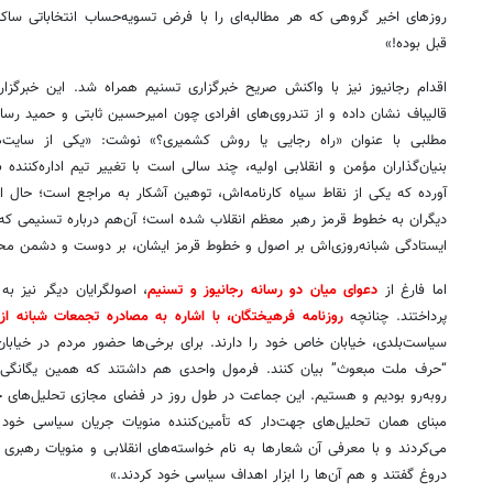
روزهای اخیر گروهی که هر مطالبه‌ای را با فرض تسویه‌حساب انتخاباتی ساکت
قبل بوده!»
اقدام رجانیوز نیز با واکنش صریح خبرگزاری تسنیم همراه شد. این خبرگزار
قالیباف نشان داده و از تندروی‌های افرادی چون امیرحسین ثابتی و حمید رسایی ا
مطلبی با عنوان «راه رجایی یا روش کشمیری؟» نوشت: «یکی از سایت‌ها 
بنیان‌گذاران مؤمن و انقلابی اولیه، چند سالی است با تغییر تیم اداره‌کننده
آورده که یکی از نقاط سیاه کارنامه‌اش، توهین آشکار به مراجع است؛ حال 
دیگران به خطوط قرمز رهبر معظم انقلاب شده است؛ آن‌هم درباره تسنیمی که 
ایستادگی شبانه‌روزی‌اش بر اصول و خطوط قرمز ایشان، بر دوست و دشمن مح
اما فارغ از
دعوای میان دو رسانه رجانیوز و تسنیم
، اصولگرایان دیگر نیز به
پرداختند. چنانچه
روزنامه فرهیختگان، با اشاره به مصادره تجمعات شبانه از
سیاست‌بلدی، خیابان خاص خود را دارند. برای برخی‌ها حضور مردم در خیابان
“حرف ملت مبعوث” بیان کنند. فرمول واحدی هم داشتند که همین یگانگی نش
روبه‌رو بودیم و هستیم. این جماعت در طول روز در فضای مجازی تحلیل‌های جه
مبنای همان تحلیل‌های جهت‌دار که تأمین‌کننده منویات جریان سیاسی خو
می‌کردند و با معرفی آن شعارها به نام خواسته‌های انقلابی و منویات رهبری
دروغ گفتند و هم آن‌ها را ابزار اهداف سیاسی خود کردند.»