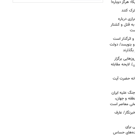
؛ هرگز دوباره!
ترک کنند
ازی درباره
به قتل و کشتار
ست
و اثرگذار است
 و بنویسد/ دولت
 بگذارند
هایی برگزار
 لایحه مقابله
انه حضرت آیت
جنگ علیه ایران
طقه و جهان،
ریخی معاصر است
برنگار/ عارف
 برای
نده‌های حساس