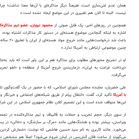
همان عدم غنی‌سازی است، طبیعتاً دیگر مذاکره‌ای با آن‌ها معنا نداشت؛ چرا
نیست. البته تا الان هم تغییری در این موضع ایجاد نشده است.»
همچنین در روزهای اخیر، یک فایل صوتی از
محمود نبویان، عضو تیم مذاکره‌کن
اشاره به اینکه گنجاندن موضوع هسته‌ای در دستور کار مذاکرات اشتباه بوده، 
باعث شد درخواس
چنین موضوعی ارتباطی به آمریکا ندارد.»
او در تشریح محورهای مطلوب برای مذاکره هم بر این باور است که باید به‌جا
«پرداخت غرامت به ایران»، «زمان‌بندی خروج آمریکا از منطقه» و «لغو تحریم‌
می‌گرفت.
علی خضریان، نماینده مجلس شورای اسلامی، که با حضور در یک گفت‌وگوی تلو
با آمریکا
تأکید کرد، گفت: «انتقال پیام از طریق شبکه‌های اجتماعی و خبرنگار
این‌ها متوقف شده است و این تصمیم کلان نظام جمهوری اسلامی در این شرا
از سوی دیگر، حجم تخریب و حملات به قالیباف و تیم مذاکره‌کننده در تجمع
ویراستی، بیشتر بوده و هشتگ‌هایی مانند «مرگ بر سازشگر» و «خائن» در
می‌خورد. مانند کاربری به نام سید حسین هاشمی که نوشت: «شمارش کردین 
می‌گویند از ساعت فلان آتش‌بس در لبنان شروع می‌شود؟ اصلاً هم مشخص نی