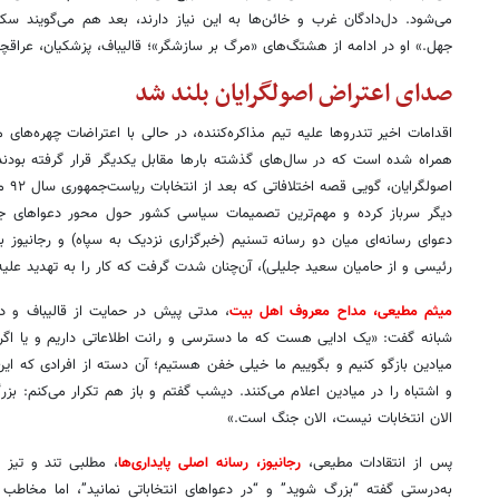
می‌شود. دل‌دادگان غرب و خائن‌ها به این نیاز دارند، بعد هم می‌گویند سکو
جهل.» او در ادامه از هشتگ‌های «مرگ بر سازشگر»؛ قالیباف، پزشکیان، عراقچ
صدای اعتراض اصولگرایان بلند شد
اقدامات اخیر تندروها علیه تیم مذاکره‌کننده، در حالی با اعتراضات چهره‌های 
همراه شده است که در سال‌های گذشته بارها مقابل یکدیگر قرار گرفته بودند.
اصولگ
دیگر سرباز کرده و مهم‌ترین تصمیمات سیاسی کشور حول محور دعواهای جناح
دعوای رسانه‌ای میان دو رسانه تسنیم (خبرگزاری نزدیک به سپاه) و رجانیوز با 
رئیسی و از حامیان سعید جلیلی)، آن‌چنان شدت گرفت که کار را به تهدید علیه
میثم مطیعی، مداح معروف اهل بیت
، مدتی پیش در حمایت از قالیباف و در
شبانه گفت: «یک ادایی هست که ما دسترسی و رانت اطلاعاتی داریم و یا اگر 
میادین بازگو کنیم و بگوییم ما خیلی خفن هستیم؛ آن دسته از افرادی که این اخب
و اشتباه را در میادین اعلام می‌کنند. دیشب گفتم و باز هم تکرار می‌کنم: ب
الان انتخابات نیست، الان جنگ است.»
پس از انتقادات مطیعی،
رجانیوز، رسانه اصلی پایداری‌ها
، مطلبی تند و تیز 
به‌درستی گفته “بزرگ شوید” و “در دعواهای انتخاباتی نمانید”، اما مخاطب 