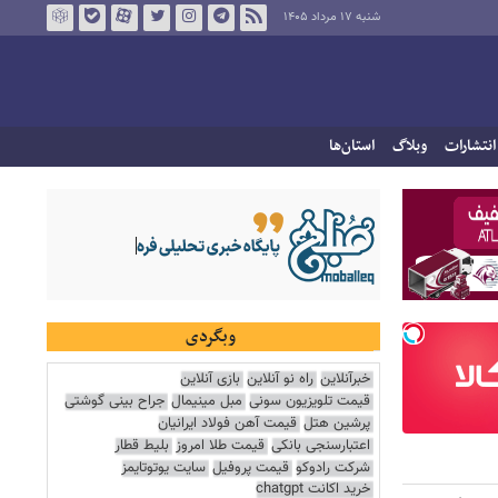
شنبه ۱۷ مرداد ۱۴۰۵
انتشارات
وبلاگ
استان‌ها
وبگردی
خبرآنلاین
راه نو آنلاین
بازی آنلاین
قیمت تلویزیون سونی
مبل مینیمال
جراح بینی گوشتی
پرشین هتل
قیمت آهن فولاد ایرانیان
اعتبارسنجی بانکی
قیمت طلا امروز
بلیط قطار
شرکت رادوکو
قیمت پروفیل
سایت یوتوتایمز
خرید اکانت chatgpt