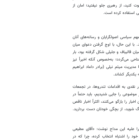
ت کنید، از رهبری جلو نیفتید؛ امان از
ی استفاده کرده است.
مهم سیاسی اصولگرایان و رسانه‌های آنان
 با این حال، با اوج گرفتن دعوای میان
رایان، گویی قصه اختلافاتی که بعد از انتخابات ریاست‌جمهوری سال ۹۲ میان قالیباف و جلیلی شکل گرفته بود، بار
ی می‌گردد؛ به‌خصوص آنکه اخیراً نیز
مدیریت میثم نیلی (برادر داماد ابراهیم
 یکدیگر کشاند.
 نقدی به اقدامات تندروها، در تجمعات
موضوعی را جایی شنیدیم، باید حتماً در
ار را بازگو می‌کنند، اکثراً اخبار ناقص
زرگ شوید، از بچگی خودتان دست بردارید.
را علیه این مداح نوشت: «آقای مطیعی
خود را اشتباه انتخاب کرده، چرا که در