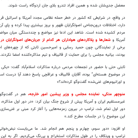
معضل جدی‌شان شده و همین افراد تندرو بلای جان اردوگاه راست شوند.
در واقع، در شرایطی که کشور در خطر حمله نظامی مجدد آمریکا و اسرائیل قر
دارد، اختلافات درون‌جناحی اصولگرایان ظهور و بروز بیشتری پیدا کرده و پای آ
مردم کشیده شده است. شاهد این ادعا نیز مواضع و چنددستگی میان مواضع ا
آمریکا و
شعارها و پلاکاردهای هواداران هر کدام از جریان‌های اصولگرایان در
برخی از نمایندگانی چون حمید رسایی و امیرحسین ثابتی که از چهره‌های ا
بودند، بیانیه مجلس را برای حمایت از قالیباف و تیم مذاکره‌کننده امضا نکردند.
ثابتی حتی با حضور در تجمعات مردمی درباره مذاکرات اسلام‌آباد گفت: «یکی 
در موضوع هسته‌ای” بوده، آقایان قالیباف و عراقچی پاسخ دهند آیا درست است
و اورانیوم‌های غنی‌شده گفت‌وگو کرده‌اند؟»
منوچهر متکی، نماینده مجلس و وزیر پیشین امور خارجه،
هم در گفت‌وگویی
غیرمستقیم ایران و آمریکا پیش از شروع جنگ بیان کرد: «در دور اول مذاکره
دور اول تمام شد، ترامپ در بیرون زمزمه‌هایی را آغاز کرد مبنی بر غنی‌سازی
این موضوع را در جلسات مطرح کند.»
او افزود: «دور سوم، چهارم و پنجم هم انجام شد. ما می‌بایست نبض‌خوان
ترامپ و ویتکاف را در طول مذاکرات استخراج و پررنگ می‌کردیم. اگر به این ج