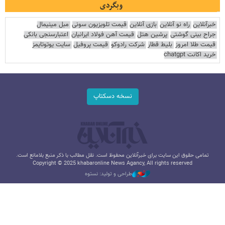
وبگردی
خبرآنلاین
راه نو آنلاین
بازی آنلاین
قیمت تلویزیون سونی
مبل مینیمال
جراح بینی گوشتی
پرشین هتل
قیمت آهن فولاد ایرانیان
اعتبارسنجی بانکی
قیمت طلا امروز
بلیط قطار
شرکت رادوکو
قیمت پروفیل
سایت یوتوتایمز
خرید اکانت chatgpt
نسخه دسکتاپ
تمامی حقوق این سایت برای خبرآنلاین محفوظ است. نقل مطالب با ذکر منبع بلامانع است.
Copyright © 2025 khabaronline News Agancy, All rights reserved
طراحی و تولید: نستوه