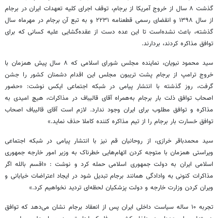
گذشت ۸ سال از خروج آمریکا از برجام، توقف اجرای کلیه تعهدات ایران در برجام
از سال ۱۳۹۸ و انقضای رسمی قطعنامه ۲۲۳۱ و به تبع آن برجام در مهرماه سال
گذشته، باعث نشده‌است تا این عده دست از عقده‌گشایی علیه کسانی که برای
توافق مذاکره کردند، بردارند.
سید محمود نبویان، نماینده مجلس شورای اسلامی که ۸ سال پیش همزمان با
خروج ترامپ از برجام پشت تریبون مجلس این اقدام دشمنان کشور را جشن
گرفت، روز گذشته با انتشار پیامی در شبکه اجتماعی ایکس نوشت: «حضور
اصحاب توافق ذلت بار برجام به‌همراه آقای قالیباف در مذاکرات، هیچ امیدی به
مذاکره و توافق مطلوب برای ایران وجود ندارد. لازم است آقای قالیباف اصحاب
توافق خسارت بار برجام را از تیم مذاکره کننده کاملا حذف نماید.»
سید محمدباقر خرازی، از روحانیان قم نیز با انتشار پیامی در شبکه اجتماعی
ویراستی همزمان با متوجه کردن اتهام‌هایی خطرناک به وزیر امور خارجه جمهوری
اسلامی ایران به دولت جمهوری اسلامی حمله کرد و نوشت : «اقسم بالله اگر
مذاکرات کنونی به وادادگی همانند برجام تبدیل شود در ایجاد اعتراضات خیابانی و
ویران کردن وزارت خارجه و دولت پزشکیان لحظه‌ای تردید نخواهیم کرد.»
تجربه ۱۰ ساله سیاست داخلی ایران پس از انعقاد برجام نشان می‌دهد که توافق