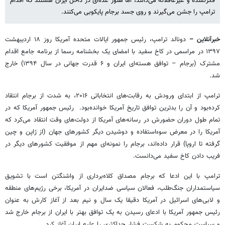
فکرنشده و غیرعاقلانه می‌دانند، اما هنوز عده‌ای در داخل ایران هستند که اقدام
ترامپ را جشن می‌گیرند و روی جسد برجام پایکوبی می‌کنند.
خبرآنلاین –
دونالد ترامپ، رئیس جمهور ایالات متحده آمریکا روز ۱۸ اردیبهشت
۱۳۹۷ در مراسمی در کاخ سفید با امضای یک بخشنامه رسما از برنامه جامع اقدام
مشترک (برجام – توافق هسته‌ای ایران و ۶ قدرت جهانی در سال ۱۳۹۴) خارج
شد.
ترامپ از ابتدای ورودش به رقابت‌های انتخاباتی ۲۰۱۶، به شدت از برجام انتقاد
کرده‌بود و آن را بدترین توافق تاریخ آمریکا خوانده‌بود. رئیس جمهور آمریکا که در
تمام طول دوران حضورش در رسانه‌های آمریکا از دولت‌های وقت انتقاد می‌کرد که
آمریکا را در معرض سوءاستفاده و دوشیدن دیگر کشورهای جهان (از ژاپن و چین
گرفته تا اروپا) قرار داده‌اند، برجام را نمونه‌ای مهم از موفقیت کشورهای دیگر در
فریب دادن کاخ سفید می‌دانست.
ترامپ با این ادعا که برجام مصداق کلاه‌برداری از واشنگتن است با تشویق
سیاستمداران جنگ‌طلب، فعالان سیاسی ضدایران در آمریکا، برخی رژیم‌های منطقه
و لابی‌های اسرائیل در آمریکا دقیقا یک سال و نیم بعد از آغاز کارش به عنوان
رئیس جمهور آمریکا با ادعای رسیدن به یک توافق بهتر با ایران از برجام خارج شد
و سیاست محکوم به شکست فشار حداکثری را علیه ایران آغاز کرد.