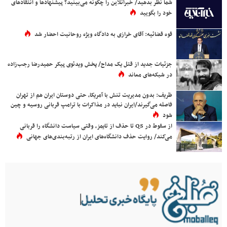
شما نظر بدهید/ خبرآنلاین را چگونه می‌بینید؟ پیشنهادها و انتقادهای
خود را بگویید
قوه قضائیه: آقای خرازی به دادگاه ویژه روحانیت احضار شد
جزئیات جدید از قتل یک مداح/ پخش ویدئوی پیکر حمیدرضا رجب‌زاده
در شبکه‌های معاند
ظریف: بدون مدیریت تنش با آمریکا، حتی دوستان ایران هم از تهران
فاصله می‌گیرند/ایران نباید در مذاکرات با ترامپ قربانی روسیه و چین
شود
از سقوط در QS تا حذف از تایمز، وقتی سیاست دانشگاه را قربانی
می‌کند/ روایت حذف دانشگاه‌های ایران از رتبه‌بندی‌های جهانی