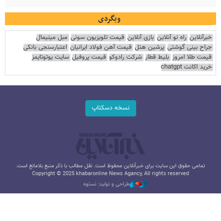
وبگردی
خبرآنلاین
راه نو آنلاین
بازی آنلاین
قیمت تلویزیون سونی
مبل مینیمال
جراح بینی گوشتی
پرشین هتل
قیمت آهن فولاد ایرانیان
اعتبارسنجی بانکی
قیمت طلا امروز
بلیط قطار
شرکت رادوکو
قیمت پروفیل
سایت یوتوتایمز
خرید اکانت chatgpt
نسخه دسکتاپ
تمامی حقوق این سایت برای خبرآنلاین محفوظ است. نقل مطالب با ذکر منبع بلامانع است.
Copyright © 2025 khabaronline News Agancy, All rights reserved
طراحی و تولید: نستوه