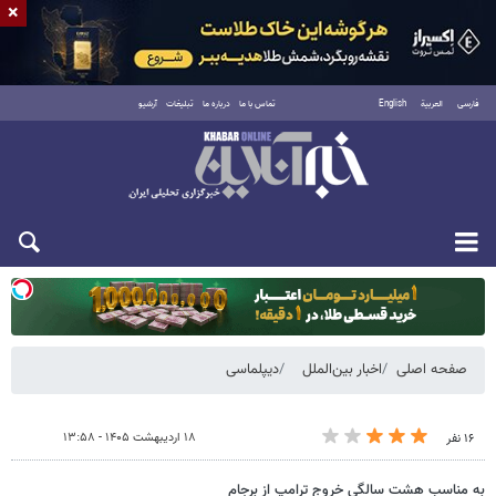
×
فارسی
العربية
English
تماس با ما
درباره ما
تبلیغات
آرشیو
یکشنبه ۱۸ مرداد ۱۴۰۵
صفحه اصلی
اخبار بین‌الملل
دیپلماسی
۱۸ اردیبهشت ۱۴۰۵ - ۱۳:۵۸
۱۶ نفر
به مناسب هشت سالگی خروج ترامپ از برجام