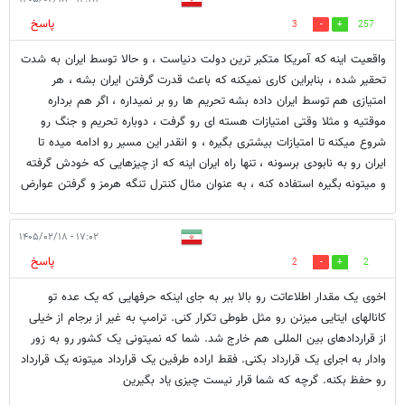
پاسخ
3
257
واقعیت اینه که آمریکا متکبر ترین دولت دنیاست ، و حالا توسط ایران به شدت
تحقیر شده ، بنابراین کاری نمیکنه که باعث قدرت گرفتن ایران بشه ، هر
امتیازی هم توسط ایران داده بشه تحریم ها رو بر نمیداره ، اگر هم برداره
موقتیه و مثلا وقتی امتیازات هسته ای رو گرفت ، دوباره تحریم و جنگ رو
شروع میکنه تا امتیازات بیشتری بگیره ، و انقدر این مسیر رو ادامه میده تا
ایران رو به نابودی برسونه ، تنها راه ایران اینه که از چیزهایی که خودش گرفته
و میتونه بگیره استفاده کنه ، به عنوان مثال کنترل تنگه هرمز و گرفتن عوارض
۱۷:۰۲ - ۱۴۰۵/۰۲/۱۸
پاسخ
2
2
اخوی یک مقدار اطلاعاتت رو بالا ببر به جای اینکه حرفهایی که یک عده تو
کانالهای ایتایی میزنن رو مثل طوطی تکرار کنی. ترامپ به غیر از برجام از خیلی
از قراردادهای بین المللی هم خارج شد. شما که نمیتونی یک کشور رو به زور
وادار به اجرای یک قرارداد بکنی. فقط اراده طرفین یک قرارداد میتونه یک قرارداد
رو حفظ بکنه. گرچه که شما قرار نیست چیزی یاد بگیرین