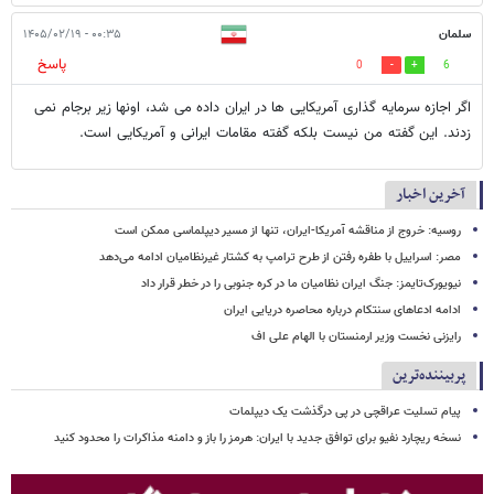
سلمان
۰۰:۳۵ - ۱۴۰۵/۰۲/۱۹
پاسخ
0
6
اگر اجازه سرمایه گذاری آمریکایی ها در ایران داده می شد، اونها زیر برجام نمی
زدند. این گفته من نیست بلکه گفته مقامات ایرانی و آمریکایی است.
آخرین اخبار
روسیه: خروج از مناقشه آمریکا-ایران، تنها از مسیر دیپلماسی ممکن است
مصر: اسراییل با طفره رفتن از طرح ترامپ به کشتار غیرنظامیان ادامه می‌دهد
نیویورک‌تایمز: جنگ ایران نظامیان ما در کره جنوبی را در خطر قرار داد
ادامه ادعاهای سنتکام درباره محاصره دریایی ایران
رایزنی نخست وزیر ارمنستان با الهام علی اف
پربیننده‌ترین
پیام تسلیت عراقچی در پی درگذشت یک دیپلمات
نسخه ریچارد نفیو برای توافق جدید با ایران: هرمز را باز و دامنه مذاکرات را محدود کنید