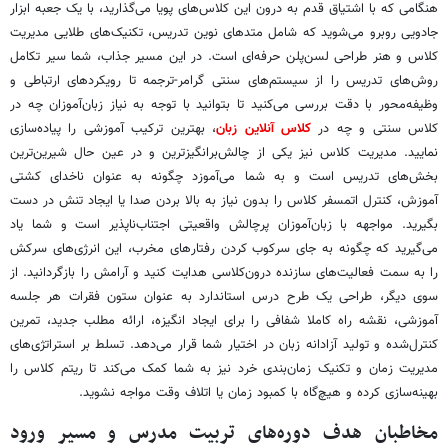
هنگامی که با اشتیاق قدم به درون این کلاس‌های پویا می‌گذارید، با یک جعبه ابزار
جادویی روبرو می‌شوید که شامل متدهای نوین تدریس، تکنیک‌های طلایی مدیریت
کلاس و هنر طراحی لسن‌پلن حرفه‌ای است. در این مسیر جذاب، شما سیر تکامل
روش‌های تدریس را از سیستم‌های سنتی گرامر-ترجمه تا رویکردهای ارتباطی و
وظیفه‌محور با دقت بررسی می‌کنید تا بتوانید با توجه به نیاز زبان‌آموزان چه در
کلاس سنتی و چه در
کلاس آنلاین زبان
، بهترین ترکیب آموزشی را پیاده‌سازی
نمایید. مدیریت کلاس نیز یکی از چالش‌برانگیزترین و در عین حال شیرین‌ترین
بخش‌های تدریس است و به شما می‌آموزد چگونه به عنوان ناخدای کشتی
آموزش، کنترل اتمسفر کلاس را بدون نیاز به بالا بردن صدا یا ایجاد تنش در دست
بگیرید. مواجهه با زبان‌آموزان پرچالش واقعیتی اجتناب‌ناپذیر است و شما یاد
می‌گیرید که چگونه به جای سرکوب کردن رفتارهای مخرب، این انرژی‌های سرکش
را به سمت فعالیت‌های سازنده درون‌کلاسی هدایت کنید و آرامش را بازگردانید. از
سوی دیگر، طراحی یک طرح درس استاندارد به عنوان ستون فقرات هر جلسه
آموزشی، نقشه راه کاملا شفافی را برای ایجاد انگیزه، ارائه مطلب جدید، تمرین
کنترل‌شده و تولید آزادانه زبان در اختیار شما قرار می‌دهد. تسلط بر استراتژی‌های
مدیریت زمان و تکنیک زمان‌بندی خرد نیز به شما کمک می‌کند تا ریتم کلاس را
بهینه‌سازی کرده و هیچ‌گاه با کمبود زمان یا اتلاف وقت مواجه نشوید.
مخاطبان هدف دوره‌های تربیت مدرس و مسیر ورود