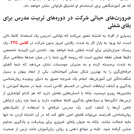
که هر آموزشگاهی برای استخدام او اشتیاق فراوانی نشان خواهد داد.
ضرورت‌های حیاتی شرکت در دوره‌های تربیت مدرس برای
بقای شغلی
بسیاری از افراد به اشتباه تصور می‌کنند که توانایی تدریس یک استعداد کاملا ذاتی
است، اما ورود به بازار کار به شدت رقابتی امروز بدون شرکت در
کلاس TTC
، یک
ریسک جبران‌ناپذیر برای آینده شغلی شما خواهد بود. داشتن این تاییدیه تخصصی
دقیقا همان نقطه تمایزی است که رزومه کاری شما را در میان صدها متقاضی دیگر
به شدت برجسته کرده و به مدیران موسسات نشان می‌دهد که شما الفبای
حرفه‌ای‌گری را به بهترین شکل ممکن آموخته‌اید. یکی از ابعاد پنهان و بسیار
شگفت‌انگیز این آموزش‌ها، انجام یک شیرجه عمیق به دنیای پیچیده روان‌شناسی
یادگیری و کشف ارتباطات انسانی در اتمسفر کلاس است. شما در محیط آموزشی با
ماشین‌ها روبرو نیستید، بلکه با انسان‌هایی تعامل دارید که هر کدام کوله‌باری از
ترس‌ها، انگیزه‌ها و سبک‌های یادگیری کاملا متفاوت دارند و شما باید زبان ارتباطی
خاص آن‌ها را کشف کنید. یک مدرس حرفه‌ای با استفاده از تکنیک‌های
روان‌شناختی قدرتمند می‌تواند فضای امنی خلق کند که در آن اشتباه کردن نه تنها
مایه خجالت نباشد، بلکه به عنوان پله‌ای ضروری برای پیشرفت و یادگیری مداوم
جشن گرفته شود. غلبه بر موانع ذهنی و روانی زبان‌آموزان مانند ترس از صحبت