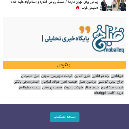
پیامی برای تهران دارد؟ / مثلث ریاض، آنکارا و اسلام‌آباد علیه خلاء
امنیتی غرب
وبگردی
خبرآنلاین
راه نو آنلاین
بازی آنلاین
قیمت تلویزیون سونی
مبل مینیمال
جراح بینی گوشتی
پرشین هتل
قیمت آهن فولاد ایرانیان
اعتبارسنجی بانکی
قیمت طلا امروز
بلیط قطار
شرکت رادوکو
قیمت پروفیل
سایت یوتوتایمز
خرید اکانت chatgpt
نسخه دسکتاپ