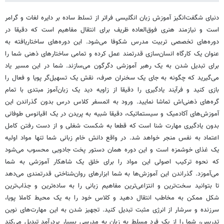
دنیای شگفت‌انگیز آموزش زبان انگلیسی فراتر از تسلط ساده بر دایره لغات و گرامر
است و نیازمند هنری فوق‌العاده ظریف برای انتقال مفاهیم است که دقیقا در
دوره‌های تخصصی تربیت مدرس شکوفا می‌شود. این دوره‌های ساختاریافته به
عنوان یک کارگاه انسان‌سازی قدرتمند عمل کرده و تمامی ساختارهای ذهنی شما را
برای تبدیل شدن به یک رهبر آموزشی دگرگون می‌سازند. شما در این مسیر یاد
می‌گیرید که چگونه به جای یک سخنران صرف، نقش یک تسهیل‌گر پویا و فعال را
بازی کنید و فرآیند یادگیری را دقیقا از زاویه دید یک زبان‌آموز مبتدی با تمام
گره‌های ذهنی‌اش تماشا نمایید. ورود به اتمسفر کلاس درس بدون گذراندن این
آموزش‌های آکادمیک و سیستماتیک، دقیقا شبیه به پریدن در یک اقیانوس طوفانی
بدون یادگیری مهارت شنا است که قطعا به شکست شغلی و از دست رفتن کامل
اعتماد به نفس منجر خواهد شد. در واقع دانش خام زبانی شما تنها مواد اولیه
یک غذای خوشمزه است و این دوره همان دستور پخت جادویی محسوب می‌شود
که نحوه ترکیب اصولی این مواد را برای خلق یک شاهکار آموزشی به شما
می‌آموزد. گذراندن این آموزش‌ها به شما ابزارهای روان‌شناختی قدرتمندی می‌دهد
تا بتوانید سخت‌ترین و انتزاعی‌ترین مفاهیم زبانی را به ساده‌ترین و جذاب‌ترین
شکل ممکن به مخاطب انتقال دهید و کلاس خود را به یک محیط کاملا پویا،
سرزنده و سرشار از انرژی مثبت تبدیل کنید. تجهیز شدن به این مهارت‌های نوین
تدریس، شما را از یک فرد مسلط به زبان به مدرسی بسیار پردرآمد تبدیل می‌کند