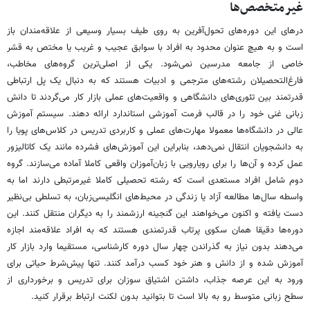
غیرمتخصص‌ها
درهای این دوره‌های تحول‌آفرین به روی طیف بسیار وسیعی از علاقه‌مندان باز
است و به هیچ عنوان محدود به افراد با سوابق عجیب و غریب یا مختص به قشر
خاصی از جامعه مدرسین نمی‌شود. یکی از اصلی‌ترین گروه‌های مخاطب،
فارغ‌التحصیلان رشته‌های مترجمی و ادبیات هستند که به دنبال یک پل ارتباطی
قدرتمند بین تئوری‌های دانشگاهی و واقعیت‌های عملی بازار کار می‌گردند تا دانش
زبانی غنی خود را در قالب فرمت آموزشی استاندارد ارائه دهند. سیستم آموزش
عالی در دانشگاه‌ها معمولا مهارت‌های عملی و کاربردی تدریس در کلاس‌های پویا را
به دانشجویان انتقال نمی‌دهد، بنابراین این آموزش‌های فشرده مانند یک کاتالیزور
عمل کرده و آن‌ها را برای رویارویی با زبان‌آموزان واقعی کاملا آماده می‌سازند. گروه
دوم شامل افراد مستعدی است که رشته تحصیلی کاملا غیرمرتبطی دارند اما به
واسطه سال‌ها مطالعه آزاد یا زندگی در محیط‌های انگلیسی‌زبان، به تسلطی بی‌نظیر
دست یافته و اکنون می‌خواهند این گنجینه ارزشمند را به دیگران منتقل کنند. این
دوره‌ها دقیقا همان سکوی پرتاب قدرتمندی هستند که به افراد علاقه‌مند اجازه
می‌دهند بدون نیاز به گذراندن چهار سال دوره کارشناسی، مستقیما وارد بازار کار
آموزش شده و از دانش و هنر خود کسب درآمد کنند. تنها پیش‌شرط حیاتی برای
ورود به این عرصه جذاب، داشتن اشتیاق سوزان برای تدریس و برخورداری از
سطح زبانی متوسط رو به بالا است تا بتوانید بدون لکنت ارتباط برقرار کنید.