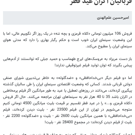
قربانیان اکران عید فطر
امیرحسین علم‌الهدی
فروش 106 میلیون تومانی «کلاه قرمزی و بچه ننه» در یک روز اگر نگوییم عالی، اما با
این وضعیت سینمای ایران خوب است و حکم رگبار بهاری را دارد که مدتی هوای
سینمای ایران را مطبوع می‌کند
.
باز دست مریزاد به عروسک‌های ایرج طهماسب و حمید جبلی که توانستند از آدم‌هایی
پیشی بگیرند که توان تولید فیلم غیرتوقیفی ندارند
!
اما دو فیلم دیگر «بی‌خداحافظی» و «ضدگلوله» به خاطر بی‌تدبیری شورای صنفی
دولتی قربانی شدند. کسانی که وضعیت اقتصادی سینمای ایران را طی سالیان گذشته
پیگیری کرده‌اند، می‌دانند در روزهای تعطیل یا عید به طور میانگین اگر فیلم پرمخاطبی
در اکران باشد 35 تا 40 هزار نفر به سینماهای تهران مراجعه می‌کنند. حال اگر فروش
«کلاه قرمزی و...» را در عید فطر تقسیم بر قیمت بلیت میانگین 4500 تومانی کنیم
متوجه می‌شویم در تهران از این فیلم 23500 نفر - بلیت دیدن کرده‌اند، فیلم
«بی‌خداحافظی» با همین میانگین بلیت 2600 نفر - بلیت و «ضدگلوله» 2200 نفر -
بلیت از فیلم دیدن کرده‌اند؛ در مجموع 28400 نفر - بلیت
!