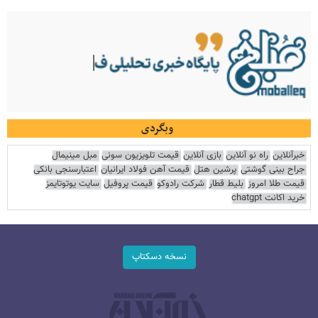
وبگردی
خبرآنلاین
راه نو آنلاین
بازی آنلاین
قیمت تلویزیون سونی
مبل مینیمال
جراح بینی گوشتی
پرشین هتل
قیمت آهن فولاد ایرانیان
اعتبارسنجی بانکی
قیمت طلا امروز
بلیط قطار
شرکت رادوکو
قیمت پروفیل
سایت یوتوتایمز
خرید اکانت chatgpt
نسخه دسکتاپ