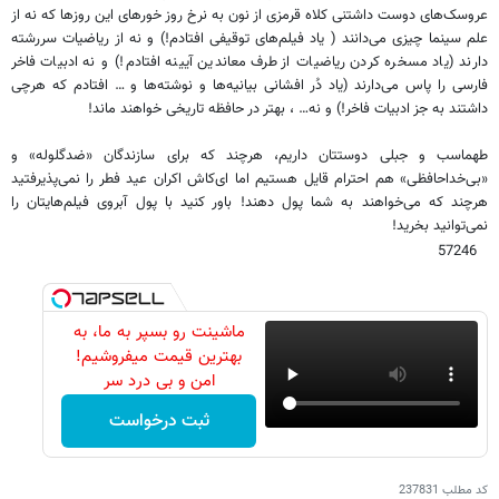
عروسک‌های دوست داشتنی کلاه قرمزی از نون به نرخ روز خورهای این روزها که نه از
علم سینما چیزی می‌دانند ( یاد فیلم‌های توقیفی افتادم!) و نه از ریاضیات سررشته
دارند (یاد مسخره کردن ریاضیات از طرف معاندین آیینه افتادم!) و نه ادبیات فاخر
فارسی را پاس می‌دارند (یاد دُر افشانی بیانیه‌ها و نوشته‌ها و … افتادم که هرچی
داشتند به جز ادبیات فاخر!) و نه… ، بهتر در حافظه تاریخی خواهند ماند
!
طهماسب و جبلی دوستتان داریم، هرچند که برای سازندگان «ضدگلوله» و
«بی‌خداحافظی» هم احترام قایل هستیم اما ای‌کاش اکران عید فطر را نمی‌پذیرفتید
هرچند که می‌خواهند به شما پول دهند! باور کنید با پول آبروی فیلم‌هایتان را
نمی‌توانید بخرید
!
57246
ماشینت رو بسپر به ما، به
بهترین قیمت میفروشیم!
امن و بی درد سر
ثبت درخواست
کد مطلب
237831