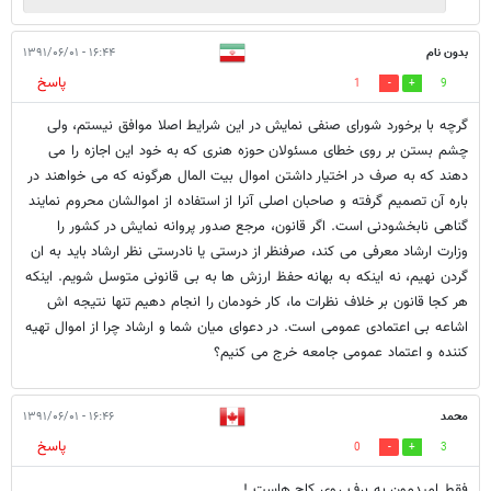
بدون نام
۱۶:۴۴ - ۱۳۹۱/۰۶/۰۱
پاسخ
1
9
گرچه با برخورد شورای صنفی نمایش در این شرایط اصلا موافق نیستم، ولی
چشم بستن بر روی خطای مسئولان حوزه هنری که به خود این اجازه را می
دهند که به صرف در اختیار داشتن اموال بیت المال هرگونه که می خواهند در
باره آن تصمیم گرفته و صاحبان اصلی آنرا از استفاده از اموالشان محروم نمایند
گناهی نابخشودنی است. اگر قانون، مرجع صدور پروانه نمایش در کشور را
وزارت ارشاد معرفی می کند، صرفنظر از درستی یا نادرستی نظر ارشاد باید به ان
گردن نهیم، نه اینکه به بهانه حفظ ارزش ها به بی قانونی متوسل شویم. اینکه
هر کجا قانون بر خلاف نظرات ما، کار خودمان را انجام دهیم تنها نتیجه اش
اشاعه بی اعتمادی عمومی است. در دعوای میان شما و ارشاد چرا از اموال تهیه
کننده و اعتماد عمومی جامعه خرج می کنیم؟
محمد
۱۶:۴۶ - ۱۳۹۱/۰۶/۰۱
پاسخ
0
3
فقط امیدمون به برف روی کاج هاست !