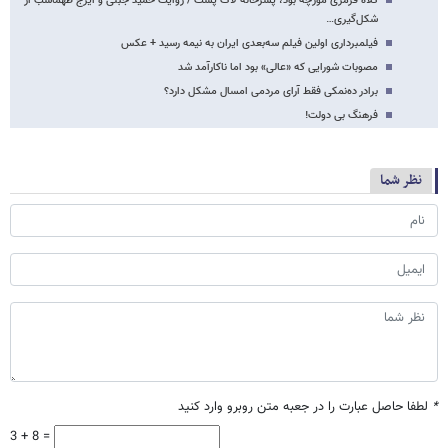
کلاه قرمزی مورچه بود، پسرخاله لاک پشت / روایت حمید جبلی و ایرج طهماسب از
شکل‌گیری…
فیلمبرداری اولین فیلم سه‌بعدی ایران به نیمه رسید + عکس
مصوبات شورایی که «عالی» بود اما ناکارآمد شد
برادر ده‌نمکی فقط آرای مردمی امسال مشکل دارد؟
فرهنگ بی دولت!
نظر شما
*
لطفا حاصل عبارت را در جعبه متن روبرو وارد کنید
3 + 8 =