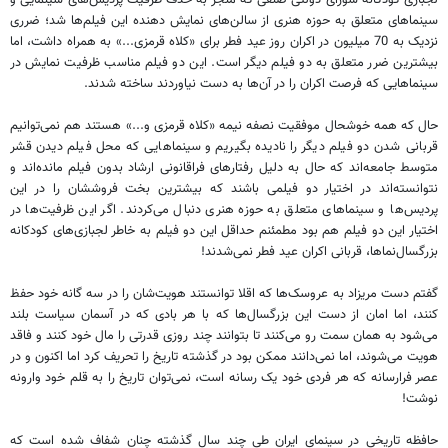
لجبازی کودکانه شورای دولتی صنفی که منجر به حذف ظرفیت پردیس‌های سینمایی و
سینماهای متعلق به حوزه هنری از سالن‌های نمایش دهنده این فیلم‌ها شد؛ ضرری
نزدیک به 70 میلیون در اکران روز عید فطر برای «کلاه قرمزی...» به همراه داشت، اما
بیشترین ضرر متعلق به دو فیلم دیگر است. این دو فیلم مناسب ظرفیت نمایش در
سینماهایی که فرصت اکران را در آن‌ها به دست نیاوردند ساخته شدند
.
حال که همه خوشحال موفقیت نصفه نیمه «کلاه قرمزی و...» هستند هم نمی‌توانیم
قربانی شدن دو فیلم دیگر را نادیده بگیریم و سینماهایی که محل فیلم دیدن قشر
متوسط جامعه‌اند که حال به دلیل رفتارهای فراقانونی ارشاد بدون فیلم مانده‌اند و
نتوانسته‌اند در اختیار دو فیلمی باشند که بیشترین بخت فروششان را در این
پردیس‌ها و سینماهای متعلق به حوزه هنری دنبال می‌کردند. اگر این ظرفیت‌ها در
اختیار این دو فیلم هم بود مطمئنم حداقل این دو فیلم به خاطر لجبازی‌های کودکانه
بزرگسال‌نماها، قربانی اکران عید فطر نمی‌شدند
!
گفتم دست مریزاد به عروسک‌ها که اقلا توانستند هویت‌شان را در سه گانه خود حفظ
کنند، اما امان از دست این بزرگسال‌ها که با هر بادی که در آسمان سیاست بلند
می‌شود به همان سمت رو می‌کنند تا بتوانند چند روزی قدرتی را مال خود کنند و فاقد
هویت می‌شوند، اما نمی‌دانند ممکن بود در گذشته تاریخ را تحریف کرد اما اکنون و در
عصر فرارسانه که هر فردی خود یک رسانه است، نمی‌توان تاریخ را به قلم خود وارونه
نوشت
!
حافظه تاریخی در سینمای ایران طی چند سال گذشته چنان شفاف شده است که