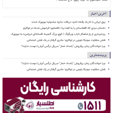
آخرین اخبار
زوج ایرانی با «از یاد رفته» نامزد دریافت جایزه جشنواره نیویورک شدند
داستان مردی که افغانستان را به فضا برد/ «فضانورد فراموش شده» در لوکارنو
پرده‌برداری از راز شاهکار نایاب ون‌گوگ / کوچ بزرگ گنجینه افسانه‌ای «پرلمن» به نیویورک
نقش متفاوت مونیکا بلوچی در لوکارنو؛ مادری گرفتار در یک نقش اجتماعی
چرا خوانندگان رمان پرفروش "بامداد خمار" سریال نرگس آبیار را دوست ندارند؟
پربیننده‌ترین
چرا خوانندگان رمان پرفروش "بامداد خمار" سریال نرگس آبیار را دوست ندارند؟
نقش متفاوت مونیکا بلوچی در لوکارنو؛ مادری گرفتار در یک نقش اجتماعی