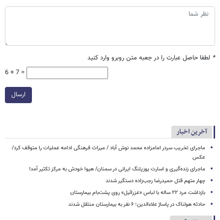
*
لطفا حاصل عبارت را در جعبه متن روبرو وارد کنید
6 + 7 =
ارسال
آخرین اخبار
ماجرای تخریب سردر امامزاده محمد نوش ‌آباد / میراث فرهنگی ادامه عملیات را متوقف کرد/
عکس
ماجرای زنده‌گیری و اسارت یوزپلنگ ایرانی در سمنان/ هیوا خودش به مرکز تکثیر آمد!
چهار متهم قتل حمیدرضا رجب‌زاده دستگیر شدند
بازداشت مرد ۲۲ ساله با لباس «عزرائیل» روی پشت‌بام بیمارستان
حادثه هولناک در پاساژ علاءالدین؛ ۶ نفر به بیمارستان منتقل شدند