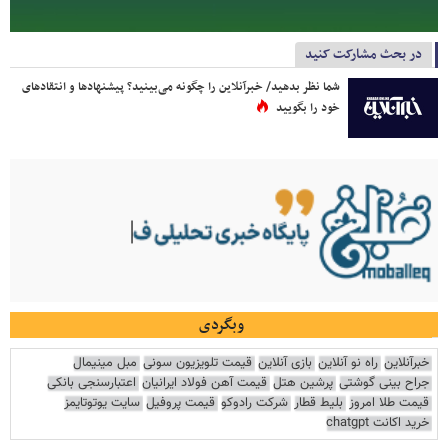
در بحث مشارکت کنید
شما نظر بدهید/ خبرآنلاین را چگونه می‌بینید؟ پیشنهادها و انتقادهای
خود را بگویید
وبگردی
خبرآنلاین
راه نو آنلاین
بازی آنلاین
قیمت تلویزیون سونی
مبل مینیمال
جراح بینی گوشتی
پرشین هتل
قیمت آهن فولاد ایرانیان
اعتبارسنجی بانکی
قیمت طلا امروز
بلیط قطار
شرکت رادوکو
قیمت پروفیل
سایت یوتوتایمز
خرید اکانت chatgpt