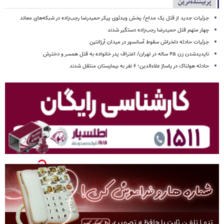
پربیننده‌ترین
جزئیات جدید از قتل یک مداح/ پخش ویدئوی پیکر حمیدرضا رجب‌زاده در شبکه‌های معاند
چهار متهم قتل حمیدرضا رجب‌زاده دستگیر شدند
جزئیات حادثه دلخراش سقوط آسانسور در میدان آرژانتین
ناپدیدشدن زن ۴۵ ساله در تهران/ اعتراف پدر خانواده به قتل همسر و دخترش
حادثه هولناک در پاساژ علاءالدین؛ ۶ نفر به بیمارستان منتقل شدند