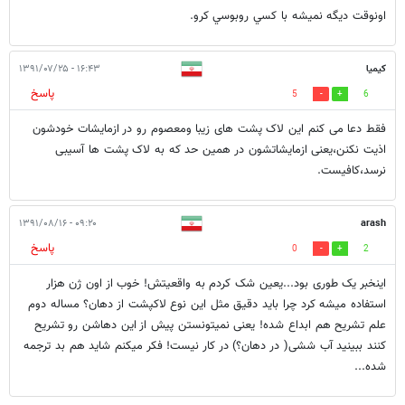
اونوقت ديگه نميشه با كسي روبوسي كرو.
کیمیا
۱۶:۴۳ - ۱۳۹۱/۰۷/۲۵
پاسخ
5
6
فقط دعا می کنم این لاک پشت های زیبا ومعصوم رو در ازمایشات خودشون
اذیت نکنن،یعنی ازمایشاتشون در همین حد که به لاک پشت ها آسیبی
نرسد،کافیست.
۰۹:۲۰ - ۱۳۹۱/۰۸/۱۶
arash
پاسخ
0
2
اینخبر یک طوری بود...یعین شک کردم به واقعیتش! خوب از اون ژن هزار
استفاده میشه کرد چرا باید دقیق مثل این نوع لاکپشت از دهان؟ مساله دوم
علم تشریح هم ابداع شده! یعنی نمیتونستن پیش از این دهاشن رو تشریح
کنند ببینید آب ششی( در دهان؟) در کار نیست! فکر میکنم شاید هم بد ترجمه
شده...