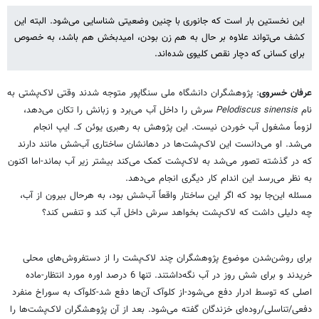
این نخستین بار است که جانوری با چنین وضعیتی شناسایی می‌شود. البته این
کشف می‌تواند علاوه بر حال به هم زن بودن، امیدبخش هم باشد، به خصوص
برای کسانی که دچار نقص کلیوی شده‌اند.
عرفان خسروی
: پژوهشگران دانشگاه ملی سنگاپور متوجه شدند وقتی لاک‌پشتی به
نام
Pelodiscus sinensis
سرش را داخل آب می‌برد و زبانش را تکان می‌دهد،
لزوماً مشغول آب خوردن نیست. این پژوهش به رهبری یوئن کـ. ایپ انجام
می‌شد. او می‌دانست این لاک‌پشت‌ها در دهانشان ساختاری آب‌شش مانند دارند
که در گذشته تصور می‌شد به لاک‌پشت کمک می‌کند بیشتر زیر آب بماند-اما اکنون
به نظر می‌رسد این اندام کار دیگری انجام می‌دهد.
مسئله این‌جا بود که اگر این ساختار واقعاً آب‌شش بود، به هرحال بیرون از آب،
چه دلیلی داشت که لاک‌پشت بخواهد سرش داخل آب کند و تنفس کند؟
برای روشن‌شدن موضوع پژوهشگران چند لاک‌پشت را از دستفروش‌های محلی
خریدند و برای شش روز در آب نگه‌داشتند. تنها 6 درصد اوره مورد انتظار-ماده
اصلی که توسط ادرار دفع می‌شود-از کلوآک آن‌ها دفع شد-کلوآک به سوراخ منفرد
دفعی/تناسلی/روده‌ای خزندگان گفته می‌شود. بعد از آن پژوهشگران لاک‌پشت‌ها را