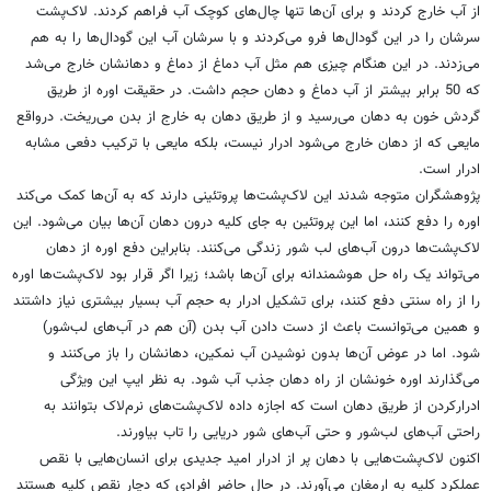
از آب خارج کردند و برای آن‌ها تنها چال‌های کوچک آب فراهم کردند. لاک‌پشت
سرشان را در این گودال‌ها فرو می‌کردند و با سرشان آب این گودال‌ها را به هم
می‌زدند. در این هنگام چیزی هم مثل آب دماغ از دماغ و دهانشان خارج می‌شد
که 50 برابر بیشتر از آب دماغ و دهان حجم داشت. در حقیقت اوره از طریق
گردش خون به دهان می‌رسید و از طریق دهان به خارج از بدن می‌ریخت. درواقع
مایعی که از دهان خارج می‌شود ادرار نیست، بلکه مایعی با ترکیب دفعی مشابه
ادرار است.
پژوهشگران متوجه شدند این لاک‌پشت‌ها پروتئینی دارند که به آن‌ها کمک می‌کند
اوره را دفع کنند، اما این پروتئین به جای کلیه درون دهان آن‌ها بیان می‌شود. این
لاک‌پشت‌ها درون آب‌های لب شور زندگی می‌کنند. بنابراین دفع اوره از دهان
می‌تواند یک راه حل هوشمندانه برای آن‌ها باشد؛ زیرا اگر قرار بود لاک‌پشت‌ها اوره
را از راه سنتی دفع کنند، برای تشکیل ادرار به حجم آب بسیار بیشتری نیاز داشتند
و همین می‌توانست باعث از دست دادن آب بدن (آن هم در آب‌های لب‌شور)
شود. اما در عوض آن‌ها بدون نوشیدن آب نمکین، دهانشان را باز می‌کنند و
می‌گذارند اوره خونشان از راه دهان جذب آب شود. به نظر ایپ این ویژگی
ادرارکردن از طریق دهان است که اجازه داده لاک‌پشت‌های نرم‌لاک بتوانند به
راحتی آب‌های لب‌شور و حتی آب‌های شور دریایی را تاب بیاورند.
اکنون لاک‌پشت‌هایی با دهان پر از ادرار امید جدیدی برای انسان‌هایی با نقص
عملکرد کلیه به ارمغان می‌آورند. در حال حاضر افرادی که دچار نقص کلیه هستند