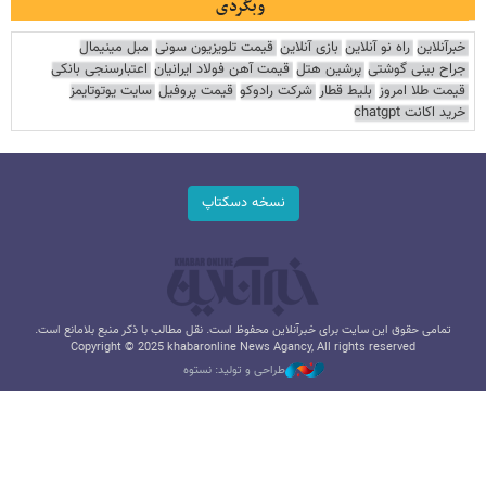
وبگردی
خبرآنلاین
راه نو آنلاین
بازی آنلاین
قیمت تلویزیون سونی
مبل مینیمال
جراح بینی گوشتی
پرشین هتل
قیمت آهن فولاد ایرانیان
اعتبارسنجی بانکی
قیمت طلا امروز
بلیط قطار
شرکت رادوکو
قیمت پروفیل
سایت یوتوتایمز
خرید اکانت chatgpt
نسخه دسکتاپ
تمامی حقوق این سایت برای خبرآنلاین محفوظ است. نقل مطالب با ذکر منبع بلامانع است.
Copyright © 2025 khabaronline News Agancy, All rights reserved
طراحی و تولید: نستوه