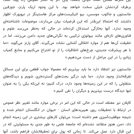
برطرف کردنشان خیلی سخت خواهد بود. با این وجود اریک پارنز، جوزفین
جانستون و جاکوب موسس، بیو اتیکیست‌های مرکز هاستینگز در نیویورک اظهار
داشتند که احتمالا این‌قدر که این فرضیات بیان می‌دارند، موضوعات ناشناخته‌ای
وجود ندارد. آنها به‌تازگی استدلال کرده‌اند در حالی که به‌نظر می‌رسد علوم و
فناوری‌های تازه‌ای مانند بیولوژی ترکیبی به نگرانی‌های جدید دامن می‌زنند، اما در
حقیقت آن‌ها هم از موارد اخلاقی آشنایی نشات می‌گیرند. آقای پارنز می‌گوید :«ما
با هر پیشرفت جدیدی، چرخ‌های اخلاقیات را از نو اختراع می‌کنیم و منابع کمیاب
زیادی را در این مراحل از دست می‌دهیم.»
جانستون نیز اعتقاد دارد ما باید بپذیریم که معمولا جواب قطعی برای این مسائل
تفرقه‌انداز وجود ندارد. «ما باید درگیر بحث‌های گسترده‌تری شویم و دیدگاه‌های
متفاوتی را که در این زمینه‌ها وجود دارد، درک کنیم؛ نه این‌که یکی را به عنوان
تنها دیدگاه درست بپذیریم و دیگران را نفی کنیم.»
کاپلان نیز معتقد است در حالی که این امر در برخی موارد مانند تغییر نظر عمومی
در ارتباط با تحقیقات روی هیبریدهای انسان - حیوان در انگلستان انجام شده و
نتیجه موفقیت‌آمیزی هم داشته است؛ می‌توان کارهای بیشتری در این زمینه انجام
داد: «من هنوز متقاعد نشده‌ام که جامعه علمی به طور جدی به مسئولیتی که در
این قبال دارد عمل می‌کند. تا زمانی که پول برای تحقیقاتشان فراهم باشد، آنها