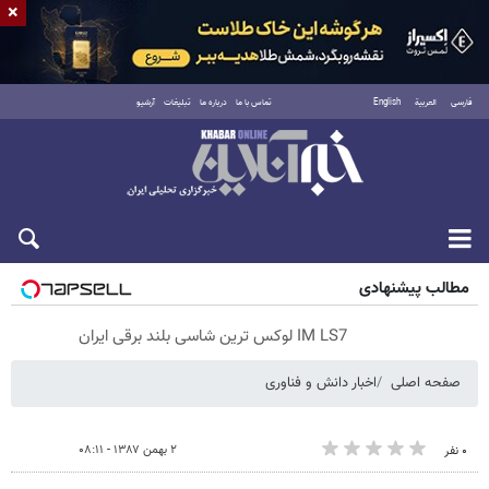
×
فارسی
العربية
English
تماس با ما
درباره ما
تبلیغات
آرشیو
پنجشنبه ۱۵ مرداد ۱۴۰۵
مطالب پیشنهادی
IM LS7 لوکس ترین شاسی بلند برقی ایران
صفحه اصلی
اخبار دانش و فناوری
۲ بهمن ۱۳۸۷ - ۰۸:۱۱
۰ نفر