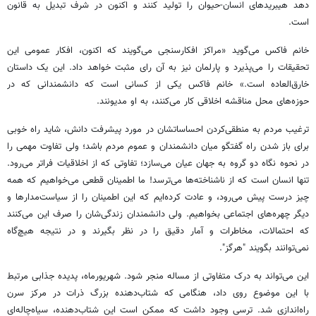
دهد هیبریدهای انسان-حیوان را تولید کنند و اکنون در شرف تبدیل به قانون
است.
خانم فاکس می‌گوید «مراکز افکارسنجی می‌گویند که اکنون، افکار عمومی این
تحقیقات را می‌پذیرد و پارلمان نیز به آن رای مثبت خواهد داد. این یک داستان
خارق‌العاده است.» خانم فاکس یکی از کسانی است که دانشمندانی که در
حوزه‌های محل مناقشه اخلاقی کار می‌کنند، به او مدیونند.
ترغیب مردم به منطقی‌کردن احساساتشان در مورد پیشرفت دانش، شاید راه خوبی
برای باز شدن راه گفتگو میان دانشمندان و عموم مردم باشد؛ ولی تفاوت مهمی را
در نحوه نگاه دو گروه به جهان عیان می‌سازد؛ تفاوتی که از اخلاقیات فراتر می‌رود.
تنها انسان است که از ناشناخته‌ها می‌ترسد! ما اطمینان قطعی می‌خواهیم که همه
چیز درست پیش می‌رود، و عادت کرده‌ایم که این اطمینان را از سیاست‌مدارها و
دیگر چهره‌های اجتماعی بخواهیم. ولی دانشمندان زندگی‌شان را صرف این می‌کنند
که احتمالات، مخاطرات و آمار دقیق را در نظر بگیرند و در نتیجه هیچ‌گاه
نمی‌توانند بگویند "هرگز".
این می‌تواند به درک متفاوتی از مساله منجر شود. شهریورماه، پدیده جذابی مرتبط
با این موضوع روی داد، هنگامی که شتاب‌دهنده بزرگ ذرات در مرکز سرن
راه‌اندازی شد. ترسی وجود داشت که ممکن است این شتاب‌دهنده، سیاه‌چاله‌ای