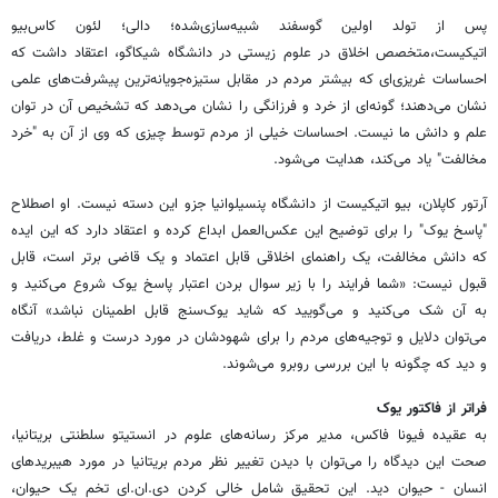
پس از تولد اولین گوسفند شبیه‌سازی‌شده؛ دالی؛ لئون کاس‌بیو
اتیکیست،متخصص اخلاق در علوم زیستی در دانشگاه شیکاگو، اعتقاد داشت که
احساسات غریزی‌ای که بیشتر مردم در مقابل ستیزه‌جویانه‌ترین پیشرفت‌های علمی
نشان می‌دهند؛ گونه‌ای از خرد و فرزانگی را نشان می‌دهد که تشخیص آن در توان
علم و دانش ما نیست. احساسات خیلی از مردم توسط چیزی که وی از آن به "خرد
مخالفت" یاد می‌کند، هدایت می‌شود.
آرتور کاپلان، بیو اتیکیست از دانشگاه پنسیلوانیا جزو این دسته نیست. او اصطلاح
"پاسخ یوک" را برای توضیح این عکس‌العمل ابداع کرده و اعتقاد دارد که این ایده
که دانش مخالفت، یک راهنمای اخلاقی قابل اعتماد و یک قاضی برتر است، قابل
قبول نیست: «شما فرایند را با زیر سوال بردن اعتبار پاسخ یوک شروع می‌کنید و
به آن شک می‌کنید و می‌گویید که شاید یوک‌سنج قابل اطمینان نباشد» آنگاه
می‌توان دلایل و توجیه‌های مردم را برای شهودشان در مورد درست و غلط، دریافت
و دید که چگونه با این بررسی روبرو می‌شوند.
فراتر از فاکتور یوک
به عقیده فیونا فاکس، مدیر مرکز رسانه‌های علوم در انستیتو سلطنتی بریتانیا،
صحت این دیدگاه را می‌توان با دیدن تغییر نظر مردم بریتانیا در مورد هیبریدهای
انسان - حیوان دید. این تحقیق شامل خالی کردن دی.ان.ای تخم یک حیوان،