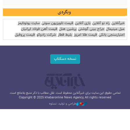
وبگردی
خبرآنلاین
راه نو آنلاین
بازی آنلاین
قیمت تلویزیون سونی
سایت یوتوتایمز
مبل مینیمال
جراح بینی گوشتی
پرشین هتل
قیمت آهن فولاد ایرانیان
اعتبارسنجی بانکی
قیمت طلا امروز
بلیط قطار
شرکت رادوکو
قیمت پروفیل
نسخه دسکتاپ
تمامی حقوق این سایت برای خبرآنلاین محفوظ است. نقل مطالب با ذکر منبع بلامانع است.
Copyright © 2025 khabaronline News Agancy, All rights reserved
طراحی و تولید: نستوه