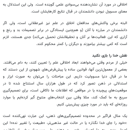
اخلاقی در مورد آن نشان‌دهنده بی‌سوادی علمی گوینده است. ولی این استدلال به
معنای مسوول نبودن دانشمندان در قبال نتایج کارهایشان است.
البته برخی واکنش‌های مدافعان اخلاق در علم نیز غیرعقلانی است، ولی اگر
دانشمندان در مبارزه با آنان (و هم‌چنین ایستادگی در برابر تصمیمات بد و رنج و
آزاری که این فعالیت‌ها بر آنان و تحقیقاتشان تحمیل می‌کند) جدی هستند، لازم
است که کمی بیشتر بیاموزند و دیگران را کمتر محکوم کنند.
نقش خدا را بازی نکنید
خیلی از مردم وقتی می‌خواهند ابعاد اخلاقی علم را تعیین کنند، به دام می‌افتند.
بعضی از معمول‌ترین آنها، قوانین ساده یا پیش‌فرض‌های شهودی از این دستند که
ما در قبال دنیا مسوولیت داریم. این مباحثات را می‌توان به صورت ابزار و
استدلالی در ذهن تصور کرد که در طول هزاران سال استنتاج شده تا در
موقعیت‌های پیچیده یا در مواقعی که اطلاعات ما ناکافی است، برای تصمیم‌گیری
سریع به ما کمک کند، مثلا وقتی بین انتخاب‌های متنوع گیر کرده‌ایم یا موارد
روزانه‌ای که باید در مورد چیزی پیش‌بینی کنیم.
یک مثال فراگیر در محدوده تصمیم‌گیری‌های ذهنی، این عبارت نهی‌کننده است
:«خود را جای خدا نگذار» یا در حالت غیر مذهبی‌تر، «طبیعت را تغییر نده»! این
اصول بدیهی به ما احساس خوبی می‌دهند، ولی سبب‌ساز برخی از تلخ‌ترین