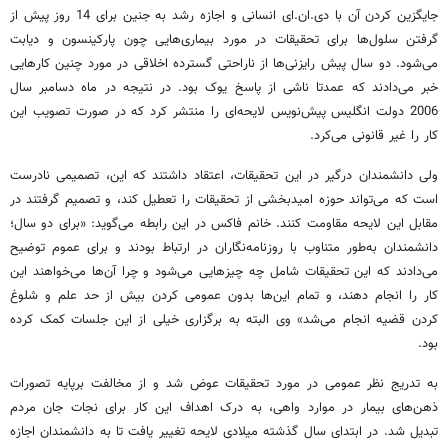
جایگزین کردن آن با دی.ان.ای انسانی و اجازه رشد به جنین برای 14 روز پیش از
گرفتن سلول‌ها برای تحقیقات در مورد بیماری‌هایی چون پارکینسون و دیابت
می‌شود. دو سال پیش رایزنی‌ها از ناراحتی گسترده اخلاقی در مورد چنین کارهایی
خبر می‌دادند که عمدتا ناشی از پاسخ یوک بود. در نتیجه در ماه دسامبر سال
2006 دولت انگلیس پیش‌نویس لایحه‌ای را منتشر کرد که در صورت تصویب این
کار را غیر قانونی می‌کرد.
ولی دانشمندان درگیر در این تحقیقات، اعتقاد داشتند که این، تصمیمی نادرست
است که می‌تواند حوزه امیدبخشی از تحقیقات را تعطیل کند، و تصمیم گرفتند در
مقابل این لایحه مقاومت کنند. خانم فاکس در این رابطه می‌گوید: «برای دو سال؛
دانشمندان به‌طور متناوب با روزنامه‌نگاران در ارتباط بودند و برای عموم توضیح
می‌دادند که این تحقیقات شامل چه چیزهایی می‌شود و چرا آن‌ها می‌خواهند این
کار را انجام دهند، و تمام این‌ها بدون عمومی کردن بیش از حد علم و شلوغ
کردن قضیه انجام می‌شد» وی البته به برگزاری خیلی از این جلسات کمک کرده
بود.
به تدریج نظر عمومی در مورد تحقیقات عوض شد و از مخالفت بر‌پایه تصورات
ذهن‌های بیمار در موارد واهی، به درک اهداف این کار برای نجات جان مردم
تبدیل شد. در ابتدای سال گذشته میلادی لایحه تغییر یافت تا به دانشمندان اجازه