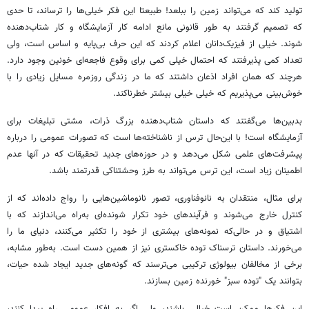
تولید کند که می‌تواند زمین را ببلعد! طبیعتا این فکر خیلی‌ها را ترساند، تا حدی
که تصمیم گرفتند به طور قانونی مانع ادامه کار آزمایشگاه و کار شتاب‌دهنده
شوند. خیلی از فیزیک‌دانان اعلام کردند که این حرف بی‌پایه و اساس است، ولی
تعداد کمی پذیرفتند که احتمال خیلی کمی برای وقوع فاجعه‌ای خونین وجود دارد.
هرچند که همان افراد اذعان داشتند که ما در زندگی روزمره مسایل زیادی را با
خوش‌بینی می‌پذیریم که خیلی خیلی بیشتر خطرناکند.
بدبین‌ها می‌گفتند که داستان شتاب‌دهنده بزرگ ذرات، مشتی تبلیغات برای
آزمایشگاه است! با این‌حال ترس از ناشناخته‌ها است که تصورات عمومی را درباره
پیشرفت‌های علمی شکل می‌دهد و در حوزه‌های جدید تحقیقات که در آنها عدم
اطمینان زیاد است، این ترس می‌تواند به طرز وحشتناکی قدرتمند باشد.
برای مثال، منتقدان به نانوفناوری، تصور نانوماشین‌هایی را رواج داده‌اند که از
کنترل خارج می‌شوند و فرآیندهای خود تکرار شونده‌ای به‌راه می‌اندازند که با
اشتیاق و در حالی‌که نمونه‌های بیشتری از خود را تکثیر می‌کنند، دنیای ما را
می‌خورند. داستان ترسناک توده خاکستری نیز از همین دست است. به‌طور مشابه،
برخی از مخالفان بیولوژی ترکیبی می‌ترسند که گونه‌های جدید ایجاد شده حیات،
بتوانند یک "توده سبز" خورنده زمین بسازند.
این فکرها ممکن است خیالی باشند، ولی اگر به افکار عمومی راه پیدا کنند،