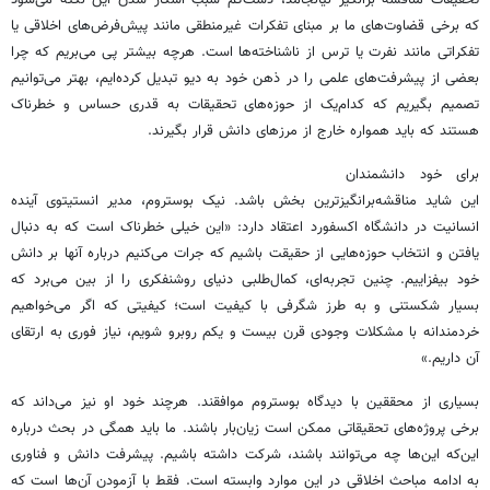
که برخی قضاوت‌های ما بر مبنای تفکرات غیرمنطقی مانند پیش‌فرض‌های اخلاقی یا
تفکراتی مانند نفرت یا ترس از ناشناخته‌ها است. هرچه بیشتر پی می‌بریم که چرا
بعضی از پیشرفت‌های علمی را در ذهن خود به دیو تبدیل کرده‌ایم، بهتر می‌توانیم
تصمیم بگیریم که کدام‌یک از حوزه‌های تحقیقات به قدری حساس و خطرناک
هستند که باید همواره خارج از مرزهای دانش قرار بگیرند.
برای خود دانشمندان
این شاید مناقشه‌برانگیز‌ترین بخش باشد. نیک بوستروم، مدیر انستیتوی آینده
انسانیت در دانشگاه اکسفورد اعتقاد دارد: «این خیلی خطرناک است که به دنبال
یافتن و انتخاب حوزه‌هایی از حقیقت باشیم که جرات می‌کنیم درباره آنها بر دانش
خود بیفزاییم. چنین تجربه‌ای، کمال‌طلبی دنیای روشنفکری را از بین می‌برد که
بسیار شکستنی و به طرز شگرفی با کیفیت است؛ کیفیتی که اگر می‌خواهیم
خردمندانه با مشکلات وجودی قرن بیست و یکم روبرو شویم، نیاز فوری به ارتقای
آن داریم.»
بسیاری از محققین با دیدگاه بوستروم موافقند. هرچند خود او نیز می‌داند که
برخی پروژه‌های تحقیقاتی ممکن است زیان‌بار باشند. ما باید همگی در بحث درباره
این‌که این‌ها چه می‌توانند باشند، شرکت داشته باشیم. پیشرفت دانش و فناوری
به ادامه مباحث اخلاقی در این موارد وابسته است. فقط با آزمودن آن‌ها است که