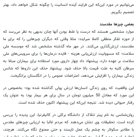
می‌توانیم در مورد این‌که این فرایند آینده انسانیت را چگونه شکل خواهد داد، بهتر
تصمیم بگیریم.
بعضی چیزها مقدسند
موارد مشخصی هستند که درست یا غلط بودن آنها چنان بدیهی به نظر می‌رسد که
از حوزه تفکر منطقی کاملا مبرایند؛ مثلا وقتی که دیگران چیزهایی را که برای ما
مقدسند، ارزش‌گذاری می‌کنند. در مهر ماه گذشته مشخص شد که موسسه ملی
سلامت؛ که مسوولیت ارزش‌یابی هزینه - فایده درمان‌ها را برای سرویس‌های ملی
سلامت بر عهده دارد، پیشنهاد داد چهار داروی مورد استفاده برای بیماران مبتلا به
سرطان کلیه به علت قیمت بالا حذف شود. پیشنهاد حذف این داروها که شانس
زندگی بیماران را افزایش می‌دهد، اعتراضات عمومی را در انگلستان برانگیخت.
این واقعیت که روی زندگی انسان‌ها ارزش پولی گذاشته شده ‌بود؛ بخصوص در
این مورد که معادل 50 میلیون تومان در سال برای هر بیمار بود؛ به عنوان یک
رفتار حیوانی دیده شد. نتیجه این‌که این پیشنهاد اکنون حذف شده است.
روان‌شناسی به نام پیتر تتلاک از دانشگاه برکلی در کالیفرنیا، این پدیده را بررسی
کرده است. تحقیقات وی نشان می‌دهند که مردم غالبا به ارزیابی چیزهای مقدس
با مقادیر سکولار به چشم یک عمل ناپسند و حتی ممنوع نگاه می‌کنند. هرچند،
تحقیق او در مورد گرایش به اهدای عضو، چنین بیان می‌دارد که ما می‌توانیم این