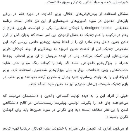
شبیه‌سازی شده و مواد غذایی ژنتیکی سوق داده‌است.
مشکل استفاده از پیش‌فرض‌های اخلاقی برای قضاوت در مورد علم در برخی
باورهای معمول در مورد فناوری‌های شبیه‌سازی از این نیز حادتر است. برنامه
تحقیقاتی designer babies یا کودکان انتخابی، یکی از آنهاست. باروری خارج از
رحم در ترکیب با علم ژنتیک به دنبال آزمودن این امر است که بتوان قبل از قرار
دادن جنین داخل رحم مادر؛ آن را از لحاظ وجود ژن‌های خاصی بررسی کرد. این
تشخیص ژنتیک قبل از کاشت جنین امروزه به پیشگیری از تولد کودکان دارای
بیماری‌های ارثی کمک می‌کند، ولی در آینده می‌توان از آن برای انتخاب بچه‌ها
همراه با ویژگی‌های دلخواهی مانند قد بلند یا کوتاه، رنگ مو یا حتی شاید
خصلت‌هایی چون شجاعت، نبوغ و سایر ویژگی‌های شخصیتی استفاده کرد. برای
این‌که این را به نهایت برسانیم، شاید پدران و مادران آینده بخواهند برای تقلب در
بازی ژنتیک طبیعت، ژن‌های جدیدی نیز به جنین خود اضافه کنند.
خیلی از افراد این را به دیده نهایت گستاخی والدین و دانشمندان می‌بینند که
می‌خواهند جای خدا را بگیرند. لوئیس وولپرت، زیست‌شناس در کالج دانشگاهی
لندن با این نظر مخالف است: «به جای نگرانی در مورد جنین‌ها باید برای کودکان
نگران باشیم.»
او می‌گوید آماری که انجمن ملی مبارزه با خشونت علیه کودکان بریتانیا تهیه کرده،