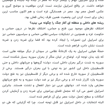
شده و برای اسراییل ابهام را بیشتر کرده که مصر در آینده چه جایگاه و موقعیتی
خواهد داشت. در واقع اسراییل نیازمند تست کردن موقعیت و موضع گیری و
عکس العمل مصر بود. مصر در همسایگی غزه است و هم اکنون مناسب ترین
زمان برای تست کردن این وضعیت همین ظرف زمانی فعلی بود.
ریشه های داخلی و منطقه ای آغاز جنگ را چگونه می بینید؟
اختلاف نظرهای موجود بین فتح و حماس، اختلاف نظرها در درون حماس و
حکومت غزه و همچنین در تشکیلات سیاسی-نظامی حماس و سیاسیون حماس نیز
برای اسراییل این تصورات را ایجاد کرده بود که فضا برای ضربه زدن و ضربه
شست نشان دادن، فراهم شده است.
حملۀ هوایی اسراییل به یک کارخانۀ نظامی در سودان از دیگر مولفه هایی است
که باید بدان توجه کرد. اوضاع در لبنان متأثر از بحران سوریه بسیار شکننده است.
سوریه به شدت درگیر بحران داخلی است، دولت؛ گروهها و جریانهای داخلی و حتی
فلسطینیان داخل این کشور نیز به نوعی با این بحران درگیر هستند. برخی از
فلسطینیان از سوریه خارج شده اند و برخی دیگر از فلسطینیان نیز به نفع دولت
سوریه وارد کارزار شده اند و برخی دیگر نیز بر ضد دولت سوریه و به نفع جریانهای
معارض وارد شده اند. دولتهای عربی نیز دچار انفعال و تشتت هستند. بنابراین
اسراییل تصور می کرد که مجمل فضای پیرامونی برای ضربه زدن و آزمایش کردن
امکانات و سطح تحمل دولت مصر برای آن فراهم شده است.
البته انتخابات در داخل اسراییل نیز قابل توجه است. چرا که گرایشی که طی دو