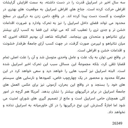
سه سال اخیر در اسراییل قدرت را در دست داشته، به سمت افزایش گرایشات
افراطی حرکت کرده است. جناح های افراطی اسراییل به موقعیت های بهتری در
حکومت و کنست دست پیدا کرده اند. در واقع، دامن زدن به درگیری در سطح
محدود می تواند فضای داخل اسراییل را نیز به تحرک وادارد و ضرورت اقدامات
خشن تر و جدی تری را تعقیب کند که می تواند این فضا به کسب آرای بیشتر
برای نتانیاهو و متحدان وی بینجامد. کمااینکه شاهد آن بودیم ائتلاف اخیری که
میان نتانیاهو و لیبرمن صورت گرفت، در جهت کسب آرای جامعۀ طرفدار خشونت
و اقدامات خشن و افراطی است.
در واقع نمی توان به یک علت و عامل واحدی متوسل شد و آن را علت اصلی تمام
قضایا تلقی کرد، بلکه مجموعۀ این مسائل سبب این تحرک اخیر اسراییل شده
است. البته اسراییل نیز آسیب هایی را خواهد دید و سعی خواهد کرد در این
معرکۀ محدود و محصور در یک چهارچوب خاص، کمبودها و نارسایی های سیستم
های خود را بسنجد و در واقع این بحران، آزمونی نیز برای عکس العمل های
جامعۀ اسراییل در برابر درگیریهای بیشتر را نشان بدهد. آمریکا هم گرچه در امور
کلی همچنان حامی اسراییل است و مانع از تصمیم گیری های شورای امنیت می
شود اما اجازۀ گسترش این نوع درگیریها را در کل خاورمیانه به اسراییل نداده و
نخواهد داد.
26349