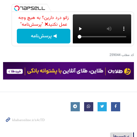
زانو درد دارین؟ به هیچ وجه
عمل نکنید❌ "پرسش‌نامه"
◀ پرسش‌نامه
کد مطلب
259044
برچسب‌ها