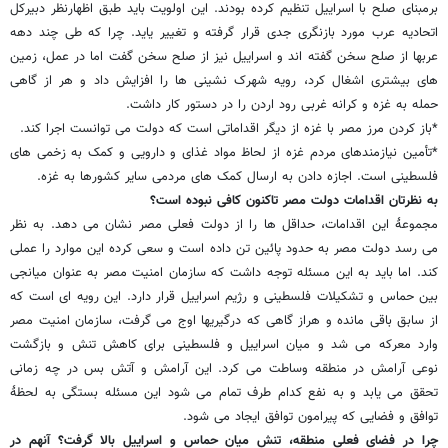
برمبنای صلح با اسراییل تنظیم کرده بودند. این اولویت باید طبق اظهارنظر دبیرکل
اتحادیه عرب مورد بازنگری جدی قرار گرفته و تغییر یاید. چرا که طی چند دهه
عربها از صلح سخن گفته اند و اسراییل نیز از صلح سخن گفت اما در عمل، زمین
های بیشتری اشغال کرد، رویه شهرک نشینی ها را افزایش داد و هر از گاهی
حمله به غزه و کرانه غربی رود اردن را در دستور کار داشت.
*باز کردن مرز مصر با غزه از دیگر اقداماتی است که دولت می توانست اجرا کند.
*تأمین نیازمندهای مردم غزه از لحاظ مواد غذای و دارویی و کمک به زخمی های
فلسطینی است. اجازه دادن به ارسال کمک های مردمی سایر کشورها به غزه.
به نظرتان اقدامات دولت مصر تاکنون کافی نبوده است؟
مجموعۀ این اقدامات، حداقل ها را از دولت فعلی مصر نشان می دهد. به نظر
می رسد دولت مصر به حدود پائین تن داده است و سعی کرده این موارد را عملی
کند. اما باید به این مسئله توجه داشت که سازمان امنیت مصر به عنوان میانجی
بین حماس و تشکیلات فلسطینی و رژیم اسراییل قرار دارد. این رویه ای است که
از سابق باقی مانده و هراز گاهی که درگیریها اوج می گرفت، سازمان امنیت مصر
وارد معرکه می شد و میان اسراییل و فلسطینی برای کاهش تنش و بازگشت
نوعی آرامش در منطقه وساطت می کرد. این آرامش و آتش بس در چه زمانی
تحقق می یابد و به نفع کدام طرف تمام می شود این مسئله بستگی به لحظۀ
توافق و فضایی که پیرامون توافق ایجاد می شود.
چرا در فضای فعلی منطقه، تنش میان حماس و اسراییل بالا گرفت؟ آنهم در