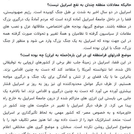
حالیکه معادلات منطقه چندان به نفع اسراییل نیست؟
اسراییل در دو سال اخیر به شدت بر طبل جنگ کوبیده است. رژیم صهیونیستی،
فضا را در داخل جامعۀ اسراییل آماده کرده است که مردم آمادۀ یک درگیری بزرگ
در منطقه باشند. موضع گیریها، بودجه های اختصاصی، ملاقاتها، عزل و نصب های
مقامات از سیاسیون گرفته تا نظامیان و همۀ تغییر و تحولات صورت گرفته همه
در این جهت بوده که اسراییل به یک جنگ بزرگ وارد می شود و منظور از جنگ
بزرگ، جنگ با ایران بوده است.
موضع قدرتهای فرامنطقه ای در این باره(حمله به ایران) چه بوده است؟
در این فضا، اسراییل در زمینۀ جلب نظر برخی از کشورهای اروپایی به توفیقاتی
نائل شده، اما نتوانسته آمریکا را متقاعد کند که دست به چنین اقدامی بزند.
بنابراین ما با یک فضای پر از تنش و آمادگی برای یک جنگ و درگیری مواجه
هستیم. از طرف دیگر عوامل محدودکننده ای نیز روز به روز بر اسراییل فشار
بیشتری آورده می آورد که دست به چنین درگیری و اقدامی نزند. اما بالاخره یک
جایی می بایستی این انرژی های متراکم شده از درون جامعۀ اسراییل به خارج راه
پیدا می کرد. از طرف دیگر اسراییل با تغییر در حکومت های چند کشور در
خاورمیانه و به خصوص مصر- که کشور مهمی به لحاظ تأثیرگذاری بر اسراییل
است- متحد استراتژیک خود را از دست داده بود. اما هنوز مصر تکلیف خود را با
موضوع اسراییل روشن نکرده است. سخنان و موضع گیری های مختلفی اعلام