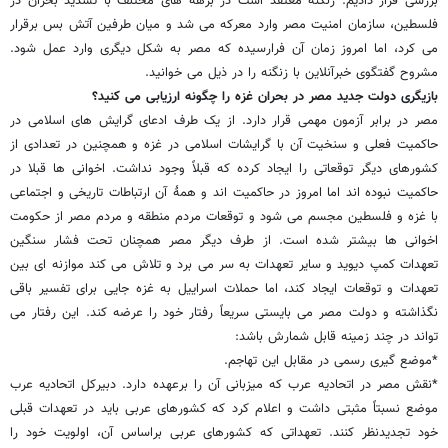
بررسی قرار دادیم. زنگنه معتقد است در برهه های مختلف با تشدید بحران در
فلسطین، سازمان امنیت مصر وارد معرکه می شد و میان طرفین آتش بس برقرار
می کرد، اما امروز زمان آن فرارسیده که مصر به شکل دیگری وارد عمل شود.
مشروح گفتگوی خبرآنلاین با زنگنه را در ذیل می خوانید.
بازیگری دولت جدید مصر در بحران غزه را چگونه ارزیابی می کنید؟
مصر در برابر آزمون مهمی قرار دارد. از یک طرف ادعای گرایش های اسلامی در
حاکمیت فعلی و سنخیت آن با گرایشات اسلامی در غزه و همچنین در تعدادی از
کشورهای دیگر توقعاتی را ایجاد کرده که قبلاً وجود نداشت. اخوانی ها قبلا در
حاکمیت نبوده اند اما امروز در حاکمیت اند و همۀ آن ارتباطات تاریخی و اجتماعی
با غزه و فلسطین مجسم می شود و توقعات مردم منطقه و مردم مصر از حکومت
اخوانی ها بیشتر شده است. از طرف دیگر مصر همچنان تحت فشار سنگین
تعهدات کمپ دیوید و سایر تعهدات به سر می برد و تلاش می کند موازنه ای بین
تعهدات و توقعات ایجاد کند، اما حملات اسراییل به غزه جایی برای تفسیر باقی
نگذاشته و دولت مصر می بایستی سریعاً رفتار خود را عرضه کند. این رفتار می
تواند در چند زمینه قابل شمارش باشد:
*موضع گیری رسمی در مقابل این تهاجم.
*نقش مصر در اتحادیه عرب که میزبانی آن را برعهده دارد. دبیرکل اتحادیه عرب
موضع نسبتاً مثبتی داشت و اعلام کرد که کشورهای عربی باید در تعهدات قبلی
خود تجدیدنظر کنند. تعهداتی که کشورهای عربی براساس آن، اولویت خود را