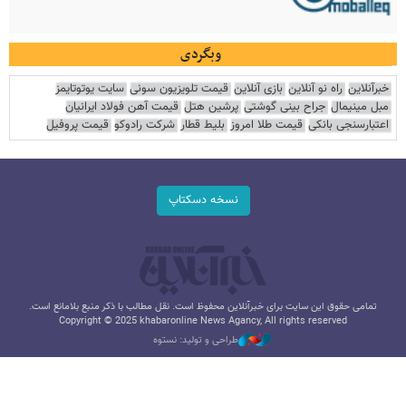
وبگردی
خبرآنلاین
راه نو آنلاین
بازی آنلاین
قیمت تلویزیون سونی
سایت یوتوتایمز
مبل مینیمال
جراح بینی گوشتی
پرشین هتل
قیمت آهن فولاد ایرانیان
اعتبارسنجی بانکی
قیمت طلا امروز
بلیط قطار
شرکت رادوکو
قیمت پروفیل
نسخه دسکتاپ
تمامی حقوق این سایت برای خبرآنلاین محفوظ است. نقل مطالب با ذکر منبع بلامانع است.
Copyright © 2025 khabaronline News Agancy, All rights reserved
طراحی و تولید: نستوه