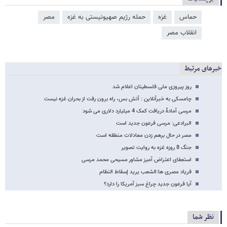
حماس
غزه
حمله رژیم صهیونیستی به غزه
مصر
انقلاب مصر
خبرهای مرتبط
روز پیروزی ملی فلسطینان اعلام شد
چامسکی به خبرآنلاین : آتش بس، راه برون رفت از بحران غزه نیست
مرسی آمادۀ دریافت کمک 4 میلیارد دلاری می شود
البرادعی: مرسی فرعون جدید است
مصر در حال برهم زدن معادلات منطقه است
جنگ 8 روزه غزه به روایت تصویر
استعفای اعتراض آمیز مشاور مسیحی محمد مرسی
فریاد مصری ها:الشعب یرید إسقاط النظام
آیا فرعون جدید چراغ سبز آمریکا را دارد؟
نظر شما