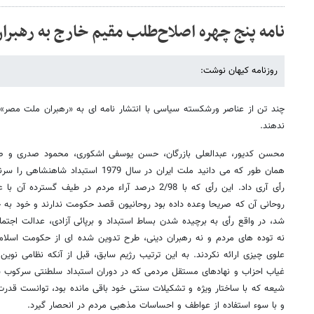
نامه پنج چهره اصلاح‌طلب مقیم خارج به رهبرا
روزنامه کیهان نوشت:
چند تن از عناصر ورشکسته سیاسی با انتشار نامه ای به «رهبران ملت مصر» ا
ندهند.
محسن کدیور، عبدالعلی بازرگان، حسن یوسفی اشکوری، محمود صدری و صد
همان طور که می دانید ملت ایران در سال 79
رأی آری داد. این رأی که با 2/98 درصد آراء مردم در طیف 
روحانی آن که صریحا وعده داده بود روحانیون قصد حکومت ندارند و خود به 
شد، در واقع رأی به برچیده شدن بساط استبداد و برپائی آزادی، عدالت اجتما
نه توده های مردم و نه رهبران دینی، طرح تدوین شده ای از حکومت اسلام
علوی چیزی ارائه نکردند. به این ترتیب رژیم سابق، قبل از آنکه نظامی نوی
غیاب احزاب و نهادهای مستقل مردمی که در دوران استبداد سلطنتی سرکوب ش
شیعه که با ساختار ویژه و تشکیلات سنتی خود باقی مانده بود، توانست قدرت 
و با سوء استفاده از عواطف و احساسات مذهبی مردم در انحصار گیرد.