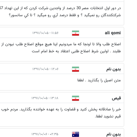
شركتكنندگان رو نميگيد ؟ و فقط درصد آري رو ميگيد ؟ تا كي سانسور؟
ali qomi
۱۱:۵۶ - ۱۳۹۱/۱۰/۰۵
اصلاح طلب والا تا اونجا که ما میدونیم اینا هیچ موقع اصلاح طلب نبودن از ک
طلبند . اولین شرط اصلاح طلبی اعتقاد به خط امام است
بدون نام
۱۲:۰۶ - ۱۳۹۱/۱۰/۰۵
متن اصيل را بگذاريد . لطفا
قيص
۱۳:۱۸ - ۱۳۹۱/۱۰/۰۵
خبر را صادقانه پخش كنيد و قضاوت را به عهده خواننده بگذاريد. مردم خو
قيم نشويد لطفا.
بدون نام
۰۲:۳۵ - ۱۳۹۱/۱۰/۰۶