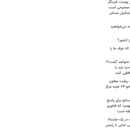
 پوست خبرنگار
ر صحیحی است
پزشکیان منتشر
ه می‌خواهید
ز کشور؟
ه جرف ما را
 نخواهد گشت؟/
یا باید با
فظی کنند
ریت جنگ ۴۰ روزه به روایت معاون
نیروی هوایی ارتش/ مأموریت ویژه سوخو-۲۴ علیه مرکز
سلح برای پاسخ
همید که فناوری
نطقه است
 در یک جلسه/
ی جنتی با رئیس