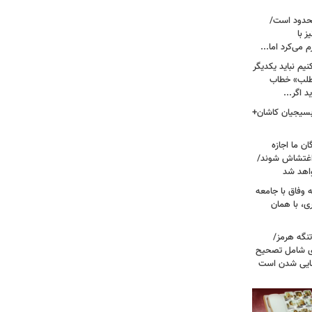
حدود است/
 با
می‌کرد اما...
یم نباید یکدیگر
‌طلب» خطاب
 اگر...
 بسیجیان کاشان+
ن ما اجازه
 اغتشاش شوند/
اهد شد
 وفاق با جامعه
، با همان
تنگه هرمز/
ی شامل تصحیح
نهایی شدن است