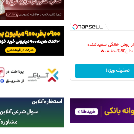
 از روش خانگی سفیدکننده
دان50%تخفیف🔥
تخفیف ویژه!