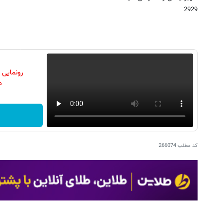
2929
رونمایی
دن
کد مطلب
266074