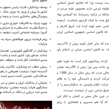
جمهور سابق
است نیست چرا که تعالیم اصیل اسلامی
یوسف پزشکیان: قدرت رئیس‌ جمهور م
 وظیفه شرعی دارند همچون بقیه مردم در
کشور ما پیش از ورود به دوران جنگ نیز
که در ترکیه رسیدند)، اما آمیختن نهاد
پیچیدگی‌های ساختاری دست و پنجه نرم 
خ ملت ما اینک فراروی شماست. آزموده
چهره نزدیک به قالیباف: خوارج سازی نکن
ساسی مصر تهیه کرده اید، شیخ الازهر و
را «جنگ‌طلب»، «ذلت‌طلب» یا «سازش
د که قانون اساسی جمهوری اسلامی ایران
کنیم/ سرمایه اجتماعی آسیب خواهد دید
پیام فرمانده نیروی هوافضای سپاه به
این متن در حالی در پستوی محسن کدیور و چندنفر از دوستان وی نوشته شده که بنابر اخبار اولیه بیش از 70درصد
جزئیات
- به قانون اساسی مبتنی بر اسلام رأی
پزشکیان در گفتگوی تلویزیونی: همسایگا
ندادند عده‌ای وارد کشور شده و باعث
مسیر اصلاحات آغاز شده و متوقف نخو
ی کردند روحانیون قرار است به حوزه های
ربیعی خطاب به پزشکیان: نگذارید رشته
علمیه بازگردند و به همین دلیل 2/98 درصد مردم به جمهوری اسلامی رأی آری دادند پس چرا بیش از 99درصد همان
گسسته شود/ سیاست همراهی با رهبری
مردم به متن قانون اساسی و اصول روشن آن رأی دادند؟ این گزافه گویی در حالی است که برای مثال در سال 1388 و
صداقت‌تان، تضمین کننده مسیر است
شرایط در انتخابات شرکت کردند و دلبستگی خود را به نظام
جزئیاتی از مذاکرات ایران و عمان بر سر 
رئت اعلام پایبندی به سکولاریسم را از
سخنگوی هیات رئیسه مجلس: بیانیه‌ا
تبلیغ جدایی دین از سیاست نیست».
مسیر تردد دریایی در تنگه، در آستانه 
در عین حال سعی بر کتمان و انکار این
که آیا هم مسیری و همفکری با رژیم