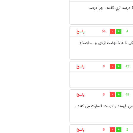
در دور اول انتخابات مصر 30 درصد از واجدين شركت كردن كه از اين تهداد 57 درصد آري گفته . چرا درصد
پاسخ
56
4
ی تا حالا نهضت آزادی و ... اصلاح
پاسخ
0
42
پاسخ
0
48
ب مي فهمند و درست قضاوت مي كنند .
پاسخ
0
2