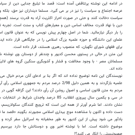
در ادامه این نوشته پرتناقض آمده است: قصد ما تبلیغ جدایی دین از سی
عرصه اجتماع و سیاست را نیز در بر می گیرد. مسلما دینداران نیز حق، بلکه
سیاست دخالت کنند و حتی در صورت احراز اکثریت آراء به قدرت برسند (همچنان
دین با نهاد قدرت مخالف اساس دین و معیارهای کتاب و سنت است. تجربه تل
را بار دیگر نیازمائید. شما در اصل چهارم پیش نویسی که به عنوان قانون ا
علمای این دانشگاه و حوزه علمیه بزرگ اسلامی را در جایگاهی قرار داده ای
برای فقهای شورای نگهبان، که منصوب رهبری هستند، قرار داده است.
مسلمانان مصر - با وجود مخالفت و فشار و آشوبگری سنگین گروه های لائیک
داده اند.
نویسندگان این نامه توضیح نداده اند که اگر بنا بر ادعای آنان مردم خیال م
در سی و یکمین سال پیروزی انقلاب، 85 درصد واجدان 
نشان دادند. اما شرم آورتر از همه این است که ترویج کنندگان سکولاریسم، ج
دست داده و اکنون با مشاهده موج بیداری اسلامی مجبورند بگویند «قصد ما 
یادآور می شود پیش از این کدیور به طور مخفیانه به اسرائیل سفر کرده و 
موضوع داشته است. اما با نوشته اخیر وی و دوستانش جا دارد بپرسیم 
صهیونیستی را انکار می کنید؟!