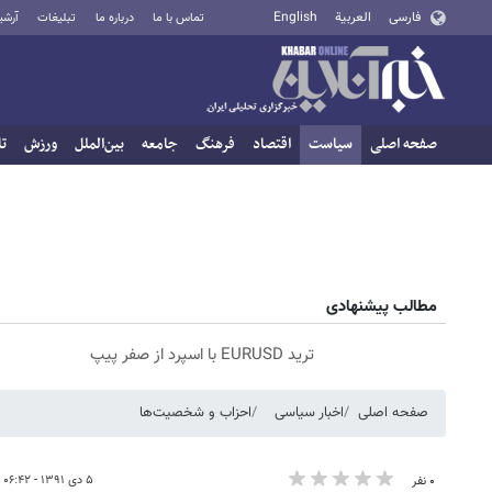
فارسی
العربية
English
تماس با ما
درباره ما
تبلیغات
آرشی
صفحه اصلی
سیاست
اقتصاد
فرهنگ
جامعه
بین‌الملل
ورزش
تا
مطالب پیشنهادی
ترید EURUSD با اسپرد از صفر پیپ
صفحه اصلی
اخبار سیاسی
احزاب و شخصیت‌ها
۵ دی ۱۳۹۱ - ۰۶:۴۲
۰ نفر