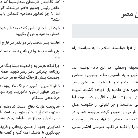
کنار گذاشتن کارمندان صداوسیما که در
مقابل رئیس جمهور حاضر می‌شدند کا
ن مصر
اما.../ چرا تصاویر مصاحبه کنندگان با 
نشد؟
خودتان را خلع لباس کنید، بعدش هرچ
فحش بدهید و دروغ بگویید
اقامت پسر محمدباقر ذوالقدر در خارج ا
ز آنها خواستند اسلام را به سیاست راه
ولی فقیه فقط وقتی قابل تبعیت است ک
بزند
چرا تنگه هرمز به وضعیت پیشاجنگ بر
یقه وسمقی در این نامه نوشته اند:
روزنامه اینترنتی دفتر رهبر شهید: همۀ دن
19 استبداد شاهنشاهی را سرنگون و به تأسیس نظام جمهوری اسلامی
وضعیت پیش از جنگِ تنگۀ هرمز خداحا
گسترده آن با عقاید متفاوت و با اعتماد به سخن رهبر
خطرناک‌ترین مأمو
حوزه های علمیه باز خواهد گشت، تثبیت
عی و ارزش های اخلاقی و دینی بود، اما
فرماندهی سنتکام
ی نداشتند و جز کلیاتی از حکومت عدل
سرپرست وزارت دفاع: دست نیروهای م
ن طراحی و تدوین گردد، برچیده شد و در
به تهدیدات پُر است/ به‌زودی خواهند ف
بومی ایران، برتر از هر سامانه ای در م
ده بود، بخشی از نهاد مستقل روحانیت
را با تکیه بر تقلید سیاسی اقشار سنتی
تصاویری جدید از حسن روحانی و ظریف
جهانگیری با ماسک آمد/ گپ و گفت عل