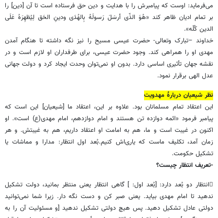
می‌فرماید: اوست که پیامبرش را با هدایت و دین حق فرستاده است تا آن [دین] را
بر تمام ادیان ظاهر کند «هُوَ الذّی أرسَلَ رَسولَهُ بِالهُدَى ودینِ الحَق لِیُظهِرَهُ عَلَى
الدین کُلّه».
خداوند –تبارک وتعالی- حضرت عیسی مسیح را نیز نگه داشته تا هنگام آمدن
مهدی او را همراهی کند. وجود حضرت عیسی، برای طرفداران او لازم است و در
نقشه جهان تأثیری اساسی دارد. بدون او نمی‌توان وحدت ایجاد کرد و دولت جهانی
عدل الهی برقرار نمود.
نظر شیعیان دربارۀ مهدویت
این اعتقاد تمام مسلمانان بود. علاوه بر این، اعتقاد ما [شیعیان] این است که
پیامبر فرمود «ائمه دوازده تن هستند و امام دوازدهم، امام مهدی(ع) است». او
اکنون در غیبت است و ما، هم به امامت او اعتقاد داریم، هم به غیبتش. و هر
زمان آمد، تکلیف ماست که یاری‌اش کنیم.بُعد اول انتظار: مدارا و مماشات یا
تشکیل حکومت.
-تعریف انتظار چیست؟

انتظار دو بُعد دارد: [بُعد اول: ] گاهی انتظار یعنی منتظر بمانید، دولت تشکیل
ندهید تا امام مهدی بیاید. یعنی صبر کن و دست نگه دار. زیرا شما نمی‌توانید
دولتی عادل تشکیل دهید. پس هیچ دولتی تشکیل ندهید [و مسئولیت آن را به