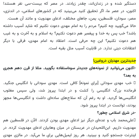
دستگیر شده و در زندان‌اند، چقدر زیادند. در مصر که بیست-سی نفر هستند!
اکنون، در عصر ما، اگر تحقیق کنید می‌بینید که در کشورهای اسلامی، در اندنزی،
مصر، سودان، فلسطین، یمن، جاهای مختلف، ادعای مهدویت و مانند آن هست.
حالا می‌گویید چه کنیم؟ مردم را به امام مهدی دعوت نکنیم که شاید آسیب داشته
باشد؟ خب پس به خدا و پیغمبر هم دعوت نکنیم؟ به اسلام و به آخرت و به غیب
هم دعوت نکنیم؟ این چه حرفی است. اعتقاد به امام مهدی، فرقی با دیگر
اعتقادات دینی ندارد. در قابلیت آسیب مثل بقیه است.
جدیدترین مهدیان دروغین!
-اکنون می‌توانید از نمونه‌های جدیدتر سوءاستفاده بگویید. مثلا از قرن دهم هجری
به بعد؟
 خب مهدی سودانی [برای نمونه] کافی است. مهدی سودانی با انگلیس جنگید.
فرمانده بزرگ انگلیسی را کشت و در ابتدا پیروز شد، ولی سپس مغلوب
انگلیسی‌ها گردید. او به رغم آن که سلاح‌های ساده‌ای داشت و انگلیسی‌ها مجهز
بودند، توانست در ابتدا پیروز شود.
-در شرق اسلامی چطور؟
علی‌محمد باب و عده‌ای دیگر نیز ادعای مهدی بودن کردند. الآن در فلسطین هم
مهدویت داریم. ابن‌اللحیدان در عربستان در میان وهابیان ادعای مهدویت کرده. در
اینترنت جستجو کنید و ببینید. هر روز ایمیل‌هایی برای ما می‌آید. در مالزی مهدی