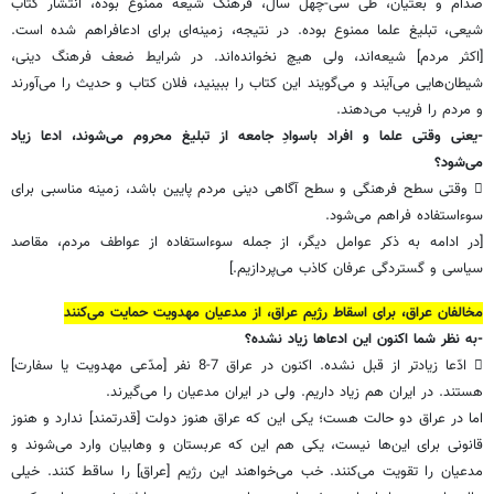
صدام و بعثیان، طی سی-چهل سال، فرهنگ شیعه ممنوع بوده، انتشار کتاب
شیعی، تبلیغ علما ممنوع بوده. در نتیجه، زمینه‌ای برای ادعافراهم شده است.
[اکثر مردم] شیعه‌اند، ولی هیچ نخوانده‌اند. در شرایط ضعف فرهنگ دینی،
شیطان‌هایی می‌آیند و می‌گویند این کتاب را ببینید، فلان کتاب و حدیث را می‌آورند
و مردم را فریب می‌دهند.
-یعنی وقتی علما و افراد باسوادِ جامعه از تبلیغ محروم می‌شوند، ادعا زیاد
می‌شود؟
 وقتی سطح فرهنگی و سطح آگاهی دینی مردم پایین باشد، زمینه مناسبی برای
سوءاستفاده فراهم می‌شود.
[در ادامه به ذکر عوامل دیگر، از جمله سوءاستفاده از عواطف مردم، مقاصد
سیاسی و گستردگی عرفان کاذب می‌پردازیم.]
مخالفان عراق، برای اسقاط رژیم عراق، از مدعیان مهدویت حمایت می‌کنند
-به نظر شما اکنون این ادعا‌ها زیاد نشده؟
 ادّعا زیادتر از قبل نشده. اکنون در عراق 7-8 نفر [مدّعی مهدویت یا سفارت]
هستند. در ایران هم زیاد داریم. ولی در ایران مدعیان را می‌گیرند.
اما در عراق دو حالت هست؛ یکی این که عراق هنوز دولت [قدرتمند] ندارد و هنوز
قانونی برای این‌ها نیست، یکی هم این که عربستان و وهابیان وارد می‌شوند و
مدعیان را تقویت می‌کنند. خب می‌خواهند این رژیم [عراق] را ساقط کنند. خیلی