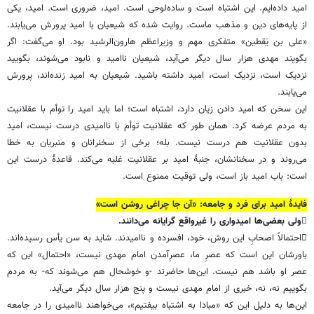
امید داده‌ایم. این اشتباه است و ساده‌لوحی است. امید، ضروری است. امید، یکی
از پایه‌های دین و مذهب ماست. روایت شده که شیعیان با امید پرورش می‌یابند.
«علی بن یَقطین» متفکری مهم و وزیراعظم هارون‌الرشید بود. او می‌گفت: اگر
بگویند مهدی هزار سال دیگر می‌آید، شیعیان ناامید و نابود می‌شوند، بگویید
نزدیک است، نزدیک است، امید داشته باشید. شیعیان به امید زنده‌اند، پرورش
می‌یابند.
این سخن که امید دادن زیان دارد، اشتباه است؛ اما باید امید را توأم با عقلانیت
به مردم عرضه کرد. همان طور که عقلانیت توأم با ناامیدی درست نیست، امید
بدون عقلانیت هم درست نیست. بله؛ برخی از سخنرانان و منبریان به خطا
می‌روند و در سخنانشان، جنبۀ امید بر عقلانیت غلبه می‌کند. قاعدۀ درست این
است: باب امید باز است، ولی توقیت ممنوع است.
فایدۀ امید برای فرد و جامعه: «آن جا چراغی روشن است»
ولی بعضی‌ها امیدواری را غیرواقع گرایانه می‌دانند.
احتمالاً اصحابِ این روش، خود، افسرده و ناامیدند. شاید به سن یأس رسیده‌اند.
باورشان این است که عصرِ ما، عصرِآمدن امام مهدی نیست، «احتمال» این که
عصر او باشد هم نیست. این‌ها حاضرند -و خوشحال هم می‌شوند که- به مردم
بگوییم نه، نه، خبری از امام مهدی نیست و پنج هزار سال دیگر می‌آید.
این‌ها به دلیل این که «مبادا به اشتباه بیفتیم»، می‌خواهند ناامیدی را در جامعه