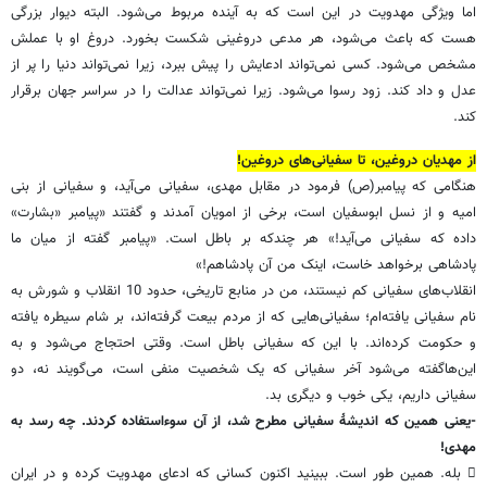
اما ویژگی مهدویت در این است که به آینده مربوط می‌شود. البته دیوار بزرگی
هست که باعث می‌شود، هر مدعی دروغینی شکست بخورد. دروغ او با عملش
مشخص می‌شود. کسی نمی‌تواند ادعایش را پیش ببرد، زیرا نمی‌تواند دنیا را پر از
عدل و داد کند. زود رسوا می‌شود. زیرا نمی‌تواند عدالت را در سراسر جهان برقرار
کند.
از مهدیان دروغین، تا سفیانی‌های دروغین!
هنگامی که پیامبر(ص) فرمود در مقابل مهدی، سفیانی می‌آید، و سفیانی از بنی
امیه و از نسل ابوسفیان است، برخی از امویان آمدند و گفتند «پیامبر «بشارت»
داده که سفیانی می‌آید!» هر چندکه بر باطل است. «پیامبر گفته از میان ما
پادشاهی برخواهد خاست، اینک من آن پادشاهم!»
انقلاب‌های سفیانی کم نیستند، من در منابع تاریخی، حدود 10 انقلاب و شورش به
نام سفیانی یافته‌ام؛ سفیانی‌هایی که از مردم بیعت گرفته‌اند، بر شام سیطره یافته
و حکومت کرده‌اند. با این که سفیانی باطل است. وقتی احتجاج می‌شود و به
این‌هاگفته می‌شود آخر سفیانی که یک شخصیت منفی است، می‌گویند نه، دو
سفیانی داریم، یکی خوب و دیگری بد.
-یعنی همین که اندیشۀ سفیانی مطرح شد، از آن سوءاستفاده کردند. چه رسد به
مهدی!
 بله. همین طور است. ببینید اکنون کسانی که ادعای مهدویت کرده و در ایران