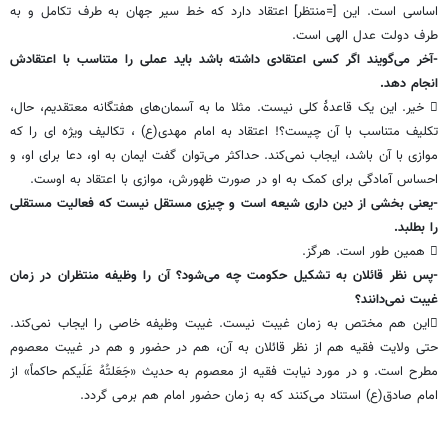
اساسی است. این [=منتظر] اعتقاد دارد که خط سیر جهان به طرف تکامل و به
طرف دولت عدل الهی است.
-آخر می‌گویند اگر کسی اعتقادی داشته باشد باید عملی را متناسب با اعتقادش
انجام دهد.
 خیر. این یک قاعدۀ کلی نیست. مثلا ما به آسمان‌های هفتگانه معتقدیم، حال،
تکلیف متناسب با آن چیست؟! اعتقاد به امام مهدی(ع) ، تکالیف ویژه ای را که
موازی با آن باشد، ایجاب نمی‌کند. حداکثر می‌توان گفت ایمان به او، دعا برای او، و
احساس آمادگی برای کمک به او در صورت ظهورش، موازی با اعتقاد به اوست.
-یعنی بخشی از دین داری شیعه است و چیزی مستقل نیست که فعالیت مستقلی
را بطلبد.
 همین طور است. هرگز.
-پس نظر قائلان به تشکیل حکومت چه می‌شود؟ آن را وظیفه منتظران در زمان
غیبت نمی‌دانند؟
این هم مختص به زمان غیبت نیست. غیبت وظیفه خاصی را ایجاب نمی‌کند.
حتی ولایت فقیه هم از نظر قائلان به آن، هم در حضور و هم در غیبت معصوم
مطرح است. و در مورد نیابت فقیه از معصوم به حدیث «جَعَلتُهُ عَلَیکم حاکماً» از
امام صادق(ع) استناد می‌کنند که به زمان حضور امام هم برمی گردد.