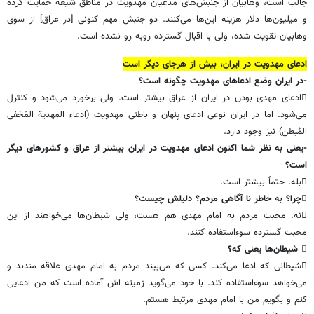
جالب است، وهابیان از جنبش‌های مدعیان مهدویت در مناطق شیعه حمایت کرده
و میلیون‌ها دلار هزینه این‌ها می‌کنند. دو جنبش مهم کنونی [در عراق] از سوی
وهابیان تقویت شده، ولی با اقبال گسترده روبه رو نشده است.
ادعای مهدویت در ایران، بیش از هرجای دیگر است
-در ایران وضع ادعاهای مهدویت چگونه است؟
ادعای مهدی بودن در ایران از عراق بیشتر است. ولی برخورد می‌شود و کنترل
می‌شود. اما در ایران نوعی ادعای پنهان و باطنی مهدویت (ادعاء المهدیة المَخفی
المُبطن) نیز وجود دارد.
-یعنی به نظر شما اکنون ادعای مهدویت در ایران بیشتر از عراق و کشورهای دیگر
است؟
بله. حتماً بیشتر است.
چرا؟ به خاطر نا آگاهی مردم؟ دلیلش چیست؟
نه. محبت مردم به امام مهدی هم هست، ولی شیطان‌ها می‌خواهند از این
محبت گسترده سوءاستفاده کنند.
 شیطان‌ها یعنی که؟
شیطانی که ادعا می‌کند. کسی که می‌بیند مردم به امام مهدی علاقه مندند و
می‌خواهد سوءاستفاده کند. با خود می‌گوید زمینه ‌اش آماده است که من ادعایی
کنم و بگویم من با امام مهدی مرتبط هستم.