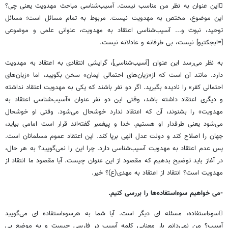
این عنوان به نظر من مناسب نیست. آسیب‌شناسی مباحث مهدویت یعنی چی؟
این موضوع، مختص به مهدویت نیست. مربوط به تمام مسائل است؛ مسائل
توحید، نبوت و... آسیب‌شناسی اعتقاد به مهدویت، عنوانی علمی و موضوعی
[=ابجکتیو] نیست، بی طرفانه و عادلانه نیست.
به نظر می‌رسد این عنوان [آسیب‌شناسی]، گرایشی انتقادی به اعتقاد به مهدویت
دارد. مانند آن است که از«زیان‌های احتمالی ایمان» سخن بگویید، اما «زیان‌های
احتمالی کفر» را نادیده بگیرید. اگر دو نفر باشند که یکی به مهدویت اعتقاد نداشته
و دیگری اعتقاد داشته باشد، وقتی این دو نفر عنوان «آسیب‌شناسی اعتقاد به
مهدویت» را بشنوند، آن که اعتقاد ندارد خوشحال می‌شود. وقتی او خوشحال
می‌شود یعنی طرفدار او هستیم. خدا و پیغمبر گفته‌اند قرار است امامی بیاید،
جهان را اصلاح کند و دولت عدل الهی برپا کند. این اعتقاد عموم مسلمانان است.
پس عدم اعتقاد به مهدویت آسیب‌شناسی دارد. چرا این را نمی‌گویید؟ به هر حال،
در آغاز باید توضیح بدهیم که مقصود از این عنوان چیست. آیا مقصود ما انتقاد از
مهدویت است؟ انتقاد از اعتقاد به مهدی(ع)؟ خیر.
-می خواهیم سوءاستفاده‌ها را بررسی کنیم.
سوءاستفاده، مسئله ای دیگر است. آیا شما به هرسوءاستفاده ای می‌گویید
آسیب؟ من نمی‌دانم بار معنایی کلمه آسیب در فارسى چیست و به موضع بی