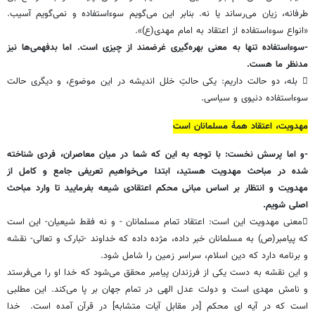
طرفانه، زیان می‌رساند یا نه. بنابر این می‌گویم سوءاستفاده و نمى‌گویم آسیب.
«انواع سوءاستفاده از اعتقاد به امام مهدی(ع)».
-سوءاستفاده تنها به معنی بهره‌گیری غرضمند از چیزی است. اما بدفهمی‌ها نیز
مدنظر ما هست.
 بله، دو حالت داریم: یکی حالتِ خلل اندیشه در این موضوع، و دیگری حالت
سوءاستفاده دنیوى و سیاسی.
مهدویت، اعتقاد همۀ مسلمانان است
-و اما پرسش نخست: با توجه به این که شما در میان معاصران، فردی شناخته
شده در مباحث مهدویت هستید، ابتدا می‌خواهیم تعریفی جامع و کامل از
مهدویت و انتظار بر اساس مبانی محکم اعتقادی شیعه بفرمایید تا وارد مباحث
اصلی شویم.
معنی مهدویت این است: اعتقاد تمام مسلمانان - و نه فقط شیعیان- این است
که پیامبر(ص) به مسلمانان خبر داده، مژده داده که خداوند -تبارک و تعالی- نقشه
و برنامه دارد که دین اسلام، سراسر زمین را شامل شود.
و این نقشه به دست یکی از فرزندان پیامبر محقق می‌شود که خدا او را می‌فرستد
و نامش مهدی است و دولت عدل الهی در تمام جهان بر پا می‌کند. این مطلبی
است که در آیه ای محکم [در مقابل آیات متشابه] در قرآن آمده است. خدا