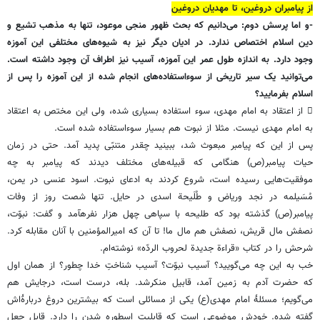
از پیامبران دروغین، تا مهدیان دروغین
-و اما پرسش دوم: می‌دانیم که بحث ظهور منجی موعود، تنها به مذهب تشیع و
دین اسلام اختصاص ندارد. در ادیان دیگر نیز به شیوه‌های مختلفی این آموزه
وجود دارد. به اندازه طول عمر این آموزه، آسیب نیز اطراف آن وجود داشته است.
می‌توانید یک سیر تاریخی از سوءاستفاده‌های انجام شده از این آموزه را پس از
اسلام بفرمایید؟
 از اعتقاد به امام مهدی، سوء استفاده بسیاری شده، ولی این مختص به اعتقاد
به امام مهدی نیست. مثلا از نبوت هم بسیار سوءاستفاده شده است.
پس از این که پیامبر مبعوث شد، ببینید چقدر متنبّی پدید آمد. حتی در زمان
حیات پیامبر(ص) هنگامی که قبیله‌های مختلف دیدند که پیامبر به چه
موفقیت‌هایی رسیده است، شروع کردند به ادعای نبوت. اسود عنسی در یمن،
مُسَیلمه در نجد وریاض و طُلَیحة اسدی در حایل. تنها شصت روز از وفات
پیامبر(ص) گذشته بود که طلیحه با سپاهی چهل هزار نفرهآمد و گفت: نبوّت،
نصفش مال قریش، نصفش هم مال ما! تا آن که امیرالمؤمنین با آنان مقابله کرد.
شرحش را در کتاب «قراءة جدیدة لحروب الردّه» نوشته‌ام.
خب به این چه می‌گویید؟ آسیب نبوّت؟ آسیب شناختِ خدا چطور؟ از همان اول
که حضرت آدم به زمین آمد، قابیل منکرشد. بله، درست است، درجایش هم
می‌گویم؛ مسئلۀ امام مهدی(ع) یکی از مسائلی است که بیشترین دروغ دربارۀ‌اش
گفته شده. خودش موضوعی است که قابلیت اسطوره شدن را دارد. قابل جعل