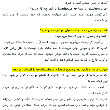
آمده، در یمن مهدی آمده و غیره.
-در نامه‌هایشان از شما چه می‌خواهند؟ با شما چه کار دارند؟
می‌گویند مهدی آمده است. شما شهادت بدهید که خودِ اوست. از من تأیید
می‌خواهند.
شما چه پاسخی به دعوت مدعیان مهدویت می‌دهید؟
-شما چه پاسخی به این نامه‌ها می‌دهید؟
 می‌گویم اگر راست می‌گویید معجزه بیاورید. امام(ع) با معجزه شناخته می‌شود.
کسی که ادعای مهدی بودن می‌کند، از سه حالت خارج نیست: یا خلل روانی دارد،
یا دنبال کسب قدرت است، یا واقعاً مهدی موعود است که باید از طرف خدا معجزه
و کاری خارج از قدرت بشر انجام دهد و ثابت کند.
جهالت مردم و پایین بودن سطح فرهنگ، سوءاستفاده‌ها را افزایش می‌دهد
-گفته می‌شود از قرون نخستین که بگذریم ادعاهای مهدویت کمتر می‌شود. چرا
این گونه است؟
 تعداد ادعاها کمتر نمی‌شود. جنبش‌ها کوچکتر شده. تأثیرش و پذیرش مردم
کمتر شده است.
هم حالت ارتباط شیعیان با امام زمان مهم است، هم حالت تنگنا و فشار، می‌تواند
از عوامل مؤثر باشد. ولی مسأله اصلی جهالت مردم است. مثلا در عراق، در زمان