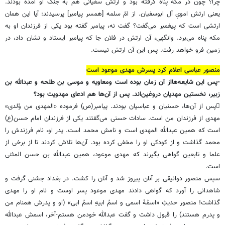
چرا؟ چون در مکه پناه گرفته بود و ارتش سفیانی هم به جنگ او آمده بودند.
یعنی ارتش امویِ آل ابوسفیان. از امّ سلمه [همسر پیامبر] پرسیدند: آیا این همان
ارتشی است که پیغمبر می‌گفت؟ گفت نه، پیامبر گفته بود یکی از فرزندان او به
مکه پناه می‌برد. وانگهی، آن ارتش در فلان جا که پیامبر ایستاد و نشان داد، در
زمین فرو خواهد رفت. پس این آن ارتش نیست.
منصور عباسی اعلام کرد پسرش مهدی موعود است
-پس این شایعه‌هااز آن زمان بوده است ومعاویه و موسی بن طلحه و عبدالله بن
زبیر، نخستین مهدیان دروغین‌اند. پس از آن‌ها هم ادعای مهدویت بود؟
پس از آن‌ها، حسنیان و عباسیان بودند. پیامبر(ص) فرموده «المهدی من وُلدی»
مهدی از فرزندان من است. سادات حسنی می‌گفتند یکی از فرزندان امام حسن(ع)
است که همین عبدالله المهدی است و نامش محمد است. پدر او، نام فرزندش را
محمد گذاشت و از کودکی او را مخفی کرده بود. آن‌ها تلاش کردند تا از برخی از
علما و تابعین گواهی بگیرند که مهدی موعود، همین عبدالله بن حسن المثنی
است.
سپس منصور دوانیقی بر آنان پیروز شد و آنان را کشت. در بغداد جشنی گرفت و
شاهدانی را آورد که گواهی دادند مهدی موعود پسر اوست و نام او را مهدی
گذاشت! منصور حدیثِ «اسمُهُ اسمی و اسمُ ابیهِ اسمُ ابی» (او و پدرش همنام من
و پدرم هستند) را قبول داشت و گفت عبدالله خودمن هستم-آخر، اسمش عبدالله