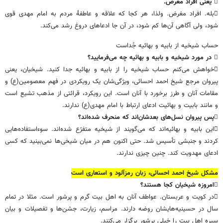
 یعنی افراد مغرض.
بله. افراد مغرض. ولذا، هر کجا که علاقه و عاطفۀ مردم به امام مهدی قوی
شود، ولی آگاهی آن‌ها کم شود، در آن جا ادعاهای دروغ رشد می‌کند.
حساب شیخیه از بابیه و بهائیه جُداست
 در مورد شیخیه و بابیه و بهائیه چه می‌فرمایید؟
خواهش می‌کنم حساب شیخیه را از بابیه و بهائیه جدا کنید. شیخیان، یعنی
پیروان مرجع شیخ احمد احسائی، ویژگی‌شان یک رویکردی در فهم معصومین(ع) و
مقامات آنان و طرز برخورد با آنان است. این رویکرد، قرائتی از مذهب تشیع است
و مانند بابیت و بهائیت ادعای ارتباط با امام مهدی(ع) ندارند.
پس پیروان نسل‌های بعدشان‌اند که منحرف شده‌اند؟
این بابیه و بهائیه‌اند که می‌گویند از شیخیه متفرّع شده‌اند. سوءاستفاده‌هایی
کردند و جنبشی تأسیس شد. حتی اکنون هم در میان شیخی‌ها نمی‌بینید که کسی
ادعای مهدویت کند. چنین چیزی ندارند.
مشکل شیخ احمد احسائی، زبان رمزآلود و استعاری است
امروزه شیخیان کجا هستند؟
در کویت و عربستان. عواطف آنان به اهل بیت گرم و پرشور است. مثلا در تمام
سال در حسینیه‌هایشان روضه دارند. مراسم، زیارت، جشن‌ها و تفصیلات و بیان
سیره اهل بیت را خیلی پرشور برگزار می‌کنند.