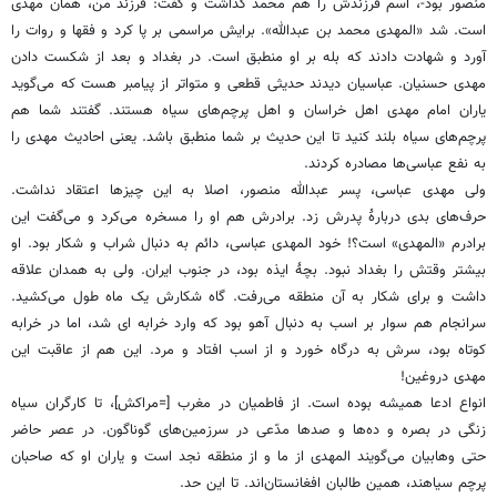
منصور بود-، اسم فرزندش را هم محمد گذاشت و گفت: فرزند من، همان مهدی
است. شد «المهدی محمد بن عبدالله». برایش مراسمی بر پا کرد و فقها و روات را
آورد و شهادت دادند که بله بر او منطبق است. در بغداد و بعد از شکست دادن
مهدی حسنیان. عباسیان دیدند حدیثی قطعی و متواتر از پیامبر هست که می‌گوید
یاران امام مهدی اهل خراسان و اهل پرچم‌های سیاه هستند. گفتند شما هم
پرچم‌های سیاه بلند کنید تا این حدیث بر شما منطبق باشد. یعنی احادیث مهدی را
به نفع عباسی‌ها مصادره کردند.
ولی مهدی عباسی، پسر عبدالله منصور، اصلا به این چیزها اعتقاد نداشت.
حرف‌های بدی دربارۀ پدرش زد. برادرش هم او را مسخره می‌کرد و می‌گفت این
برادرم «المهدی» است؟! خود المهدی عباسی، دائم به دنبال شراب و شکار بود. او
بیشتر وقتش را بغداد نبود. بچۀ ایذه بود، در جنوب ایران. ولی به همدان علاقه
داشت و برای شکار به آن منطقه می‌رفت. گاه شکارش یک ماه طول می‌کشید.
سرانجام هم سوار بر اسب به دنبال آهو بود که وارد خرابه ای شد، اما در خرابه
کوتاه بود، سرش به درگاه خورد و از اسب افتاد و مرد. این هم از عاقبت این
مهدی دروغین!
انواع ادعا همیشه بوده است. از فاطمیان در مغرب [=مراکش]، تا کارگران سیاه
زنگی در بصره و ده‌ها و صدها مدّعی در سرزمین‌های گوناگون. در عصر حاضر
حتی وهابیان می‌گویند المهدی از ما و از منطقه نجد است و یاران او که صاحبان
پرچم سیاهند، همین طالبان افغانستان‌اند. تا این حد.