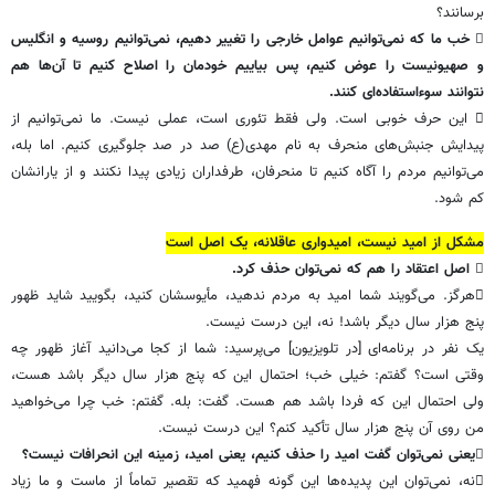
برسانند؟
 خب ما که نمی‌توانیم عوامل خارجی را تغییر دهیم، نمی‌توانیم روسیه و انگلیس
و صهیونیست را عوض کنیم، پس بیاییم خودمان را اصلاح کنیم تا آن‌ها هم
نتوانند سوءاستفاده‌ای کنند.
 این حرف خوبی است. ولی فقط تئوری است، عملی نیست. ما نمی‌توانیم از
پیدایش جنبش‌های منحرف به نام مهدی(ع) صد در صد جلوگیری کنیم. اما بله،
می‌توانیم مردم را آگاه کنیم تا منحرفان، طرفداران زیادی پیدا نکنند و از یارانشان
کم شود.
مشکل از امید نیست، امیدواری عاقلانه، یک اصل است
 اصل اعتقاد را هم که نمی‌توان حذف کرد.
هرگز. می‌گویند شما امید به مردم ندهید، مأیوسشان کنید، بگویید شاید ظهور
پنج هزار سال دیگر باشد! نه، این درست نیست.
یک نفر در برنامه‌ای [در تلویزیون] می‌پرسید: شما از کجا می‌دانید آغاز ظهور چه
وقتی است؟ گفتم: خیلی خب؛ احتمال این که پنج هزار سال دیگر باشد هست،
ولی احتمال این که فردا باشد هم هست. گفت: بله. گفتم: خب چرا می‌خواهید
من روی آن پنج هزار سال تأکید کنم؟ این درست نیست.
یعنی نمی‌توان گفت امید را حذف کنیم، یعنی امید، زمینه این انحرافات نیست؟
نه، نمی‌توان این پدیده‌ها این گونه فهمید که تقصیر تماماً از ماست و ما زیاد