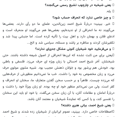
 یعنی شیخیه در چارچوب تشیع رسمی می‌گنجند؟
 بله.
 و چیز خاصی ندارد که انحراف حساب شود؟
 خیر. ببینید؛ دربارۀ شیخ احمد زین‌الدین، علمای ما دو رأی دارند. بعضی‌ها
می‌گویند نه ما انحرافی از او ندیده‌ایم، بعضی‌ها هم می‌گویند او منحرف است و
ادعای فلان و بهمان دارد و اهل بیت را تألیه کرده است. اما جنبشی پیدا شد و
تکفیرشان کردند و مناظره بر پاشد و مسئله، سیاسی شد و الخ...
 و می‌فرمایید خود شیخیان کنونی مشکل جدی‌ای ندارند؟
یعنی برای من ثابت نشده که این‌ها انحرافی از اصول شیعه داشته باشند. حتی
شیخشان. آخر شیخ احمد احسائی با زبان ویژه ای حرف می‌زد. فلسفی و باطنی
بود. خودش هم پرشور بود و جَوَلان ذهنش عجیب بود. شبیه مثنوی مولوی حرف
می‌زد و زبان مخصوص به خود را داشت. خب ما نمی‌دانیم منظورش از حرف‌هایی
که می‌زده چیست. ظاهراً و بر حسب سخن گفتن متعارفِ ما، سخنان او انحراف و
کفر است. ولی من نمی‌دانم منظور خود او چه بوده. او زبان ویژۀ خود را داشت و
دربارۀ امامان و مقامات آنان، با آن زبان سخن می‌گفت. یا خود او باید این سخنان
را تفسیر کند، و یا کسی که نمایندۀ شیخیان و معتمد آنان باشد.
 یعنی شیخ احمد، بیانی هنری داشته؟
اصطلاحات خاصی دارد. ببینید، عموم ایرانیان از شیخیان زده شدند و شیخ احمد