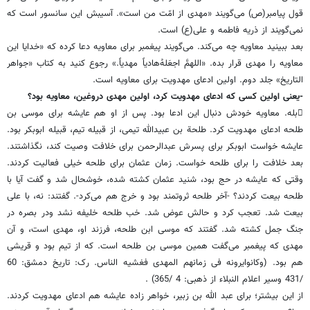
قول پیامبر(ص) می‌گویند «مهدی از امّت من است». آسیبش این سانسور است که
نمی‌گویند از ذریه فاطمه و علی(ع) است.
بعد ببینید معاویه چه می‌کند. می‌گویند پیغمبر برای معاویه دعا کرده که «خدایا این
معاویه را مهدی قرار بده. «اللهمَّ اجعَلهُ‌هادیاً مهدیاً.» رجوع کنید به کتاب «جواهر
التاریخ» جلد دوم. اولین ادعای مهدویت برای معاویه است.
-یعنی اولین کسی که ادعای مهدویت کرد، اولین مهدی دروغین، معاویه بود؟
بله. معاویه خودش دنبال این ادعا بود. پس از او هم عایشه برای موسی بن
طلحه ادعای مهدویت کرد. طلحة بن عبیدالله تیمی، از قبیله تیم، قبیله ابوبکر بود.
عایشه خواست ابوبکر برای پسرش عبدالرحمن برای خلافت وصیت کند، نگذاشتند.
بعد خلافت را برای طلحه خواست. زمان عثمان برای طلحه خیلی فعالیت کردند.
وقتی که عایشه در حج بود، شنید عثمان کشته شده، خوشحال شد و گفت آیا با
طلحه بیعت کردند؟ -آخر طلحه ثروتمند بود و خرج هم می‌کرد-. گفتند: نه، با علی
بیعت شد. تعجب کرد و حالش عوض شد. خب طلحه خلیفه نشد ودر بصره در
جنگ جمل کشته شد. گفتند که موسی ابن طلحه، فرزند او، مهدی است، و آن
مهدی که پیغمبر می‌گفت همین موسی بن طلحه است. که از تیم بود و قریشی
هم بود. (وکانوایرونه فی زمانهم المهدی فغشیه الناس. رک: تاریخ دمشق: 60
/431 وسیر اعلام النبلاء از ذهبی: 4 /365) .
از این بیشتر؛ برای عبد الله بن زبیر، خواهر زاده عایشه هم ادعای مهدویت کردند.