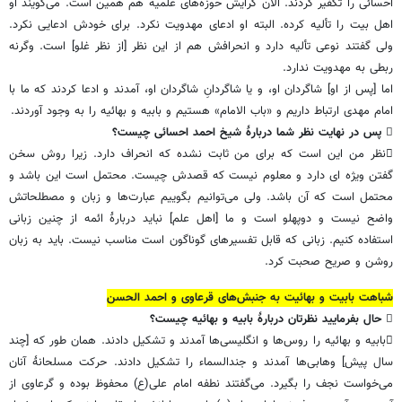
احسائی را تکفیر کردند. الآن گرایش حوزه‌های علمیه هم همین است. می‌گویند او
اهل بیت را تألیه کرده. البته او ادعای مهدویت نکرد. برای خودش ادعایی نکرد.
ولی گفتند نوعى تألیه دارد و انحرافش هم از این نظر [از نظر غلو] است. وگرنه
ربطی به مهدویت ندارد.
اما [پس از او] شاگردان او، و یا شاگردانِ شاگردان او، آمدند و ادعا کردند که ما با
امام مهدی ارتباط داریم و «باب الامام» هستیم و بابیه و بهائیه را به وجود آوردند.
 پس در نهایت نظر شما دربارۀ شیخ احمد احسائی چیست؟
نظر من این است که برای من ثابت نشده که انحراف دارد. زیرا روش سخن
گفتن ویژه ای دارد و معلوم نیست که قصدش چیست. محتمل است این باشد و
محتمل است که آن باشد. ولی می‌توانیم بگوییم عبارت‌ها و زبان و مصطلحاتش
واضح نیست و دوپهلو است و ما [اهل علم] نباید دربارۀ ائمه از چنین زبانی
استفاده کنیم. زبانی که قابل تفسیرهای گوناگون است مناسب نیست. باید به زبان
روشن و صریح صحبت کرد.
شباهت بابیت و بهائیت به جنبش‌های قرعاوی و احمد الحسن
 حال بفرمایید نظرتان دربارۀ بابیه و بهائیه چیست؟
بابیه و بهائیه را روس‌ها و انگلیسی‌ها آمدند و تشکیل دادند. همان طور که [چند
سال پیش] وهابی‌ها آمدند و جندالسماء را تشکیل دادند. حرکت مسلحانۀ آنان
می‌خواست نجف را بگیرد. می‌گفتند نطفه امام علی(ع) محفوظ بوده و گرعاوی از