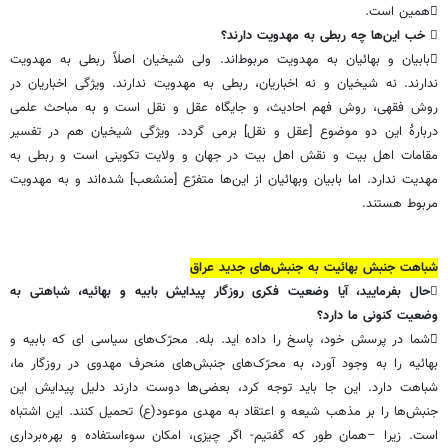
همین است.
 خب این‌ها چه ربطی به مهدویت دارند؟
بابیان و بهائیان به مهدویت مربوط‌اند. ولی شیخیان اصلاً ربطی به مهدویت
ندارند. نه شیخیان و نه اخباریان، ربطی به مهدویت ندارند. ویژگی اخباریان در
روش فقهی، روش فهم احادیث، و جایگاه عقل و نقل است و به مباحث علمی
دربارۀ این دو موضوع [عقل و نقل] برمی گردد. ویژگی شیخیان هم در تفسیر
مقامات اهل بیت و نقش اهل بیت در جهان و ولایت تکوینی است و ربطی به
مهدیت ندارد. اما بابیان وبهائیان از این‌ها متفرّع [منشعب] شده‌اند و به مهدویت
مربوط هستند.
شباهت جنبش بهائیت به جنبش‌های جدید عراق
حال بفرمایید، آیا وضعیت فکری روزگار پیدایش بابیه و بهائیه، شباهتی به
وضعیت کنونی ما دارد؟
شما در پرسش خود، پاسخ را داده اید. بله. محرّک‌های سیاسی ای که بابیه و
بهائیه را به وجود آورد، به محرّک‌های جنبش‌های منحرف مهدوی در روزگار ما،
شباهت دارد. این جا باید توجه کرد، بعضی‌ها دوست دارند دلیل پیدایش این
جنبش‌ها را بر مذهب شیعه و اعتقاد به مهدی موعود(ع) تحمیل کنند. این اشتباه
است. زیرا –همان طور که گفتیم- اگر چیزی، امکان سوءاستفاده و بهره‌برداری