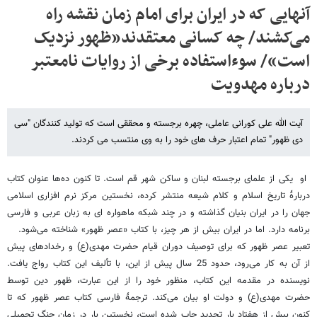
آنهایی که در ایران برای امام زمان نقشه راه
می‌کشند/ چه کسانی معتقدند«ظهور نزدیک
است»/ سوءاستفاده برخی از روایات نامعتبر
درباره مهدویت
آیت الله علی کورانی عاملی، چهره برجسته و محققی است که تولید کنندگان "سی
دی ظهور" تمام اعتبار حرف های خود را به وی منتسب می کردند.
او یکی از علمای برجسته لبنان و ساکن شهر قم است. تا کنون ده‌ها عنوان کتاب
دربارۀ تاریخ اسلام و کلام شیعه منتشر کرده، نخستین مرکز نرم افزاری اسلامی
جهان را در ایران بنیان گذاشته و در چند شبکه ماهواره ای به زبان عربی و فارسی
برنامه دارد. اما در ایران بیش از هر چیز، با کتاب «عصر ظهور» شناخته می‌شود.
تعبیر عصر ظهور که برای توصیف دوران قیام حضرت مهدی(ع) و رخدادهای پیش
از آن به کار می‌رود، حدود 25 سال پیش از این، با تألیف این کتاب رواج یافت.
نویسنده در مقدمه این کتاب، منظور خود را از این عبارت، ظهور دین توسط
حضرت مهدی(ع) و دولت او بیان می‌کند. ترجمۀ فارسی کتاب عصر ظهور که تا
کنون بیش از هفتاد بار تجدید چاپ شده است، نخستین بار در زمان جنگ تحمیلی