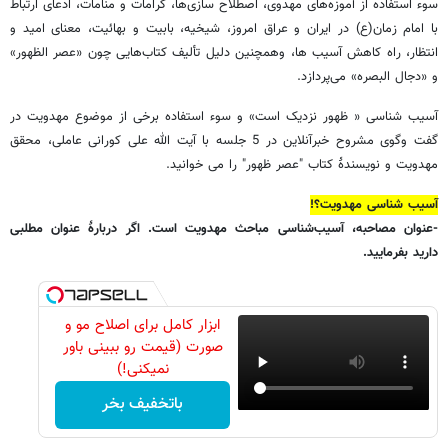
سوء استفاده از آموزه‌های مهدوی، اصطلاح سازی‌ها، کرامات و منامات، ادعای ارتباط
با امام زمان(ع) در ایران و عراق امروز، شیخیه، بابیت و بهائیت، معنای امید و
انتظار، راه کاهش آسیب ها، وهمچنین دلیل تألیف کتاب‌هایی چون «عصر الظهور»
و «دجال البصره» می‌پردازد.
آسیب شناسی « ظهور نزدیک است» و سوء استفاده برخی از موضوع مهدویت در
گفت وگوی مشروح خبرآنلاین در 5 جلسه با آیت الله علی کورانی عاملی، محقق
مهدویت و نویسندۀ کتاب "عصر ظهور" را می خوانید.
آسیب شناسی مهدویت؟!
-عنوان مصاحبه، آسیب‌شناسی مباحث مهدویت است. اگر دربارۀ عنوان مطلبی
دارید بفرمایید.
ابزار کامل برای اصلاح مو و
صورت (قیمت رو ببینی باور
نمیکنی!)
باتخفیف بخر