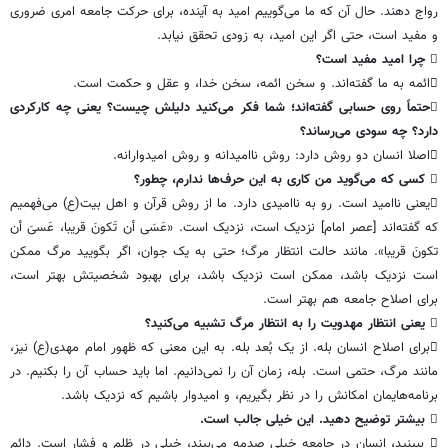
رواج دهند. حال آن که ما می‌گوییم امید به آینده، برای حرکت جامعه امری ضروری
و مفید است، حتی اگر این امید، به زودی تحقق نیابد.
 چرا امید مفید است؟
ائمه به ما گفته‌اند. و سخن ائمه، سخن خدا، و عقل و حکمت است.
حتماً روی حسابی گفته‌اند؛ شما فکر می‌کنید دلیلش چیست؟ یعنی چه کارکردی
دارد؟ چه سودی می‌رساند؟
اصلا انسان دو روش دارد: روش ناامیدانه و روش امیدوارانه.
 کسی که می‌گوید من کاری به این حرف‌ها ندارم، چطور؟
یعنی ناامید است. رو به ناامیدی دارد. ما از روش قرآن و اهل بیت(ع) می‌فهمیم
که گفته‌اند [عصر امام] نزدیک است، نزدیک است. «عَسَی أن تَکونَ قریبا، عَسیَ أن
تکونَ قریبا». مانند حالت انتظار مرگ؛ حتی به یک جوان، اگر بگویید مرگ ممکن
است نزدیک باشد، ممکن است نزدیک باشد، برای بهبود شخصیتش بهتر است،
برای اصلاح جامعه هم بهتر است.
 یعنی انتظار مهدویت را به انتظار مرگ تشبیه می‌کنید؟
برای اصلاح انسان بله. از یک بُعد بله. به این معنی که ظهور امام مهدی(ع) نیز،
مانند مرگ، حتمی است. بله، زمان آن را نمی‌دانیم. اما باید حساب آن را بکنیم. در
برنامه‌هایمان امکانش را در نظر بگیریم، و امیدوار باشیم که نزدیک باشد.
 بیشتر توضیح دهید. این خیلی جالب است.
 ببینید، انسان در جامعه خیلی صدمه می‌بیند، خیلی در ظلم و فشار است. دائم