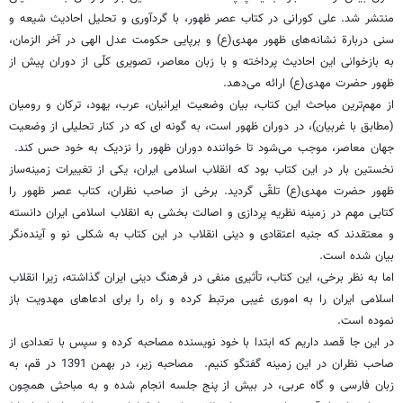
منتشر شد. علی کورانی در کتاب عصر ظهور، با گردآوری و تحلیل احادیث شیعه و
سنی دربارة نشانه‌های ظهور مهدی(ع) و برپایی حکومت عدل الهی در آخر الزمان،
به بازخوانی این احادیث پرداخته و با زبان معاصر، تصویری کلّی از دوران پیش از
ظهور حضرت مهدی(ع) ارائه می‌دهد.
از مهم‌ترین مباحث این کتاب، بیان وضعیت ایرانیان، عرب، یهود، ترکان و رومیان
(مطابق با غربیان)، در دوران ظهور است، به گونه ای که در کنار تحلیلی از وضعیت
جهان معاصر، موجب می‌شود تا خواننده دوران ظهور را نزدیک به خود حس کند.
نخستین بار در این کتاب بود که انقلاب اسلامی ایران، یکی از تغییرات زمینه‌ساز
ظهور حضرت مهدی(ع) تلقّی گردید. برخی از صاحب نظران، کتاب عصر ظهور را
کتابی مهم در زمینه نظریه پردازی و اصالت بخشی به انقلاب اسلامی ایران دانسته
و معتقدند که جنبه اعتقادی و دینی انقلاب در این کتاب به شکلی نو و آینده‌نگر
بیان شده است.
اما به نظر برخی، این کتاب، تأثیری منفی در فرهنگ دینی ایران گذاشته، زیرا انقلاب
اسلامی ایران را به اموری غیبی مرتبط کرده و راه را برای ادعاهای مهدویت باز
نموده است.
در این جا قصد داریم که ابتدا با خود نویسنده مصاحبه کرده و سپس با تعدادی از
صاحب نظران در این زمینه گفتگو کنیم. مصاحبه زیر، در بهمن 1391 در قم، به
زبان فارسی و گاه عربی، در بیش از پنج جلسه انجام شده و به مباحثی همچون