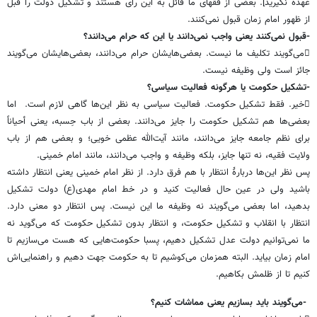
عهده نگیرید]. بعضی از فقهای ما قائل به این رأی هستند و تشکیل دولت را قبل
از ظهور امام زمان قبول نمی‌کنند.
-قبول نمی‌کنند یعنی واجب نمی‌دانند یا این که حرام می‌دانند؟
می‌گویند تکلیف ما نیست. بعضی‌هایشان حرام می‌دانند، بعضی‌هایشان می‌گویند
جائز است ولی وظیفه نیست.
-تشکیل حکومت یا هرگونه فعالیت سیاسی؟
خیر. فقط تشکیل حکومت. فعالیت سیاسی به نظر این‌ها گاهى لازم است. اما
بعضی‌ها هم تشکیل حکومت را جایز می‌دانند. بعضی از باب حِسبه، یعنی أحیاناً
برای نظم جامعه جایز می‌دانند، مانند آیت‌الله عظمى خویی؛ و بعضی هم از باب
ولایت فقیه، نه تنها جایز، بلکه وظیفه و واجب می‌دانند، مانند امام خمینی.
پس نظر این‌ها دربارۀ انتظار با هم فرق دارد. از نظر امام خمینی یعنی انتظار داشته
باشید ولی در عین حال فعالیت کنید و در خط امام مهدی(ع) دولت تشکیل
بدهید، اما بعضی می‌گویند نه وظیفه ما این نیست. پس انتظار دو معنی دارد.
انتظار با انقلاب و تشکیل حکومت، و انتظار بدون تشکیل حکومت که می‌گوید نه
ما نمی‌توانیم دولت عدل تشکیل دهیم، پسبا حکومت‌هایی که هست می‌سازیم تا
امام زمان بیاید. البته همزمان می‌کوشیم تا به حکومت جهت دهیم و راهنمایی‌اش
کنیم تا از ظلمش بکاهیم.
-می‌گویند باید بسازیم یعنی مماشات کنیم؟