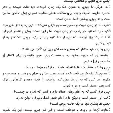
-یعنی کاری فقهی و فقاهتی نیست.
نه. هرگز. ما چیزی به عنوان «تکالیف زمان غیبت»، «به علت غیبت» یا «در
انتظار» نداریم. تکلیف واجب برای مکلّف، همان تکالیف عمومی زمان حضور امامان
است و نه چیزی بیشتر. فقط همان است.
تکلیف ما در زمان غیبت و حضور معصوم فرقی نمی‌کند. متون رسیده از اهل بیت
تأکید دارد که تنها کار واجب در زمان غیبت امام این است: ایمان و انتظار فرج او.
فقط ما راتشویق کرده‌اند که برای او دعا کنیم و با او ارتباط روحی داشته و به او
توسل کنیم.
-پس وظیفه فرد منتظر که بعضی همه اش روی آن تأکید می کنند؟...
وظیفه ای که مربوط بشود به جامعه، نداریم. هیچ وظیفه‌ای برای انتظار [و
مخصوص آن] نداریم.
-پس وظیفه منتظر شد فقط انجام واجبات و ترک محرّمات و دعا.
 همین تکالیف شرعی ثابت شده است. یعنی حلال و حرام و واجب و مستحب و
مکروه. هر کس که به این‌ها عمل کند، واجبات را انجام دهد و گناهان را ترک
کند، یعنی منتظر است و مورد قبول.
-پس فرق کسی که به امام زمان اعتقاد دارد و کسی که ندارد در چیست؟
خب این منتظر است و توقع دارد [امام ظهور کند]، ولی آن، توقع ندارد.
-یعنی تفاوتشان تنها در یک حالت روحی است؟
تفاوت آن‌ها در باورها و عواطف است. و این کم چیزی نیست. این یک تفاوت