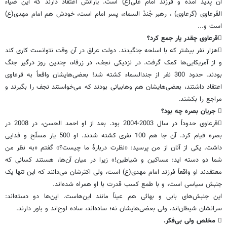
آن پدید آمده و فرزند امام علی(ع) است. یارانش اعتقاد دارند که این ضیاء
القَرعاوی (گرعاوی) ، رهبر جُندُ السماء، پسر امام است، خودش هم امام مهدی(ع)
است و...
قرعاوی چقدر یار جمع کرد؟
هزار نفر بیشتر که با اسلحه جنگیدند. دولت عراق در آن وقت نتوانست کاری کند
و از آمریکایی‌ها کمک گرفت. در نزدیکی نجف، در زرقاء، چندین روز درگیر جنگ
بودند. حدود 300 نفر از جندالسماء کشته شد! بعضی‌هایشان واقعاً به قرعاوی
اعتقاد داشتند، بعضی‌هایشان هم وهابیانی بودند که می‌خواستند نجف را بگیرند و
مراجع را بکشند.
 جریان بصره چه بود؟
قرعاوی حدوداً در سال 2003-2004 بود. بعد از او احمد الحسن، در 2008 در
بصره قیام کرد. آن جا هم 100 نفری کشته شدند. او 500 یار مسلّح و فدایی
داشت. یکی از آنان از من پرسید: «نظرت دربارۀ ما چیست؟» گفتم «به نظر من
شما دو دسته اید: مساکین و شیاطین!» زیرا در میان آن‌ها، هستند کسانی که
معتقدند او واقعاً فرزند امام مهدی(ع) است، ولی اکثرشان می‌دانند که این تنها یک
جنبش سیاسی است، و با طمع کسب قدرت با او همراه شده‌اند.
این جنبش‌های بابی و بهائی هم عیناً مانند این‌هاست. این‌ها دو دسته‌اند:
سرانشان شیطان‌اند، ولی بعضی‌هایشان نه؛ ساده‌اند، ساده لوح‌اند و باور دارند.
 مخلص ولی بی‌فکر.