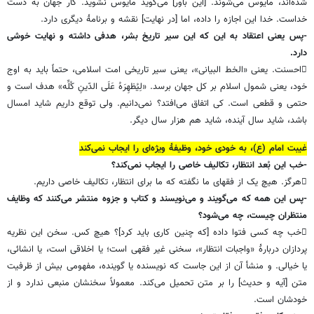
شده‌اند، مأیوس می‌شوند. [این باور] می‌گوید مأیوس نشوید. کار جهان به دست
خداست. خدا این اجازه را داده، اما [در نهایت] نقشه و برنامۀ دیگری دارد.
-پس یعنی اعتقاد به این که این سیر تاریخ بشر، هدفی داشته و نهایت خوشی
دارد.
احسنت. یعنی «الخط البیانی»، یعنی سیر تاریخی امت اسلامی، حتماً باید به اوج
خود، یعنی شمول اسلام بر کل جهان برسد. «لِیُظهِرَهُ عَلَی الدّینِ کُلِّه» هدف است و
حتمی و قطعی است. کی اتفاق می‌افتد؟ نمی‌دانیم. ولی توقع داریم شاید امسال
باشد، شاید سال آینده، شاید هم هزار سال دیگر.
غیبت امام (ع)، به خودی خود، وظیفۀ ویژه‌ای را ایجاب نمی‌کند
-خب این بُعد انتظار، تکالیف خاصی را ایجاب نمی‌کند؟
هرگز. هیچ یک از فقهای ما نگفته که ما برای انتظار، تکالیف خاصی داریم.
-پس این همه که می‌گویند و می‌نویسند و کتاب و جزوه منتشر می‌کنند که وظایف
منتظران چیست، چه می‌شود؟
خب چه کسی فتوا داده [که چنین کاری باید کرد]؟ هیچ کس. سخن این نظریه
پردازان دربارۀ «واجبات انتظار»، سخنی غیر فقهی است؛ یا اخلاقی است، یا انشائی،
یا خیالی. و منشأ آن از این جاست که نویسنده یا گوینده، مفهومی بیش از ظرفیت
متن [آیه و حدیث] را بر متن تحمیل می‌کند. معمولاً سخنشان منبعی ندارد و از
خودشان است.