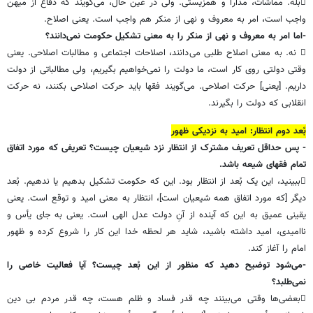
بله. مماشات، مدارا و همزیستی. ولی در عین حال، می‌گویند که دفاع از میهن
واجب است، امر به معروف و نهی از منکر هم واجب است. یعنی اصلاح.
-اما امر به معروف و نهی از منکر را به معنی تشکیل حکومت نمی‌دانند؟
 نه. به معنی اصلاح طلبی می‌دانند، اصلاحات اجتماعی و مطالبات اصلاحی. یعنی
وقتی دولتی روی کار است، ما دولت را نمی‌خواهیم بگیریم، ولی مطالباتی از دولت
داریم. [یعنی] حرکت اصلاحی. می‌گویند فقها باید حرکت اصلاحی بکنند، نه حرکت
انقلابی که دولت را بگیرند.
بُعد دوم انتظار: امید به نزدیکی ظهور
- پس حداقل تعریف مشترک از انتظار نزد شیعیان چیست؟ تعریفی که مورد اتفاق
تمام فقهای شیعه باشد.
ببینید، این یک بُعد از انتظار بود. این که حکومت تشکیل بدهیم یا ندهیم. بُعد
دیگر [که مورد اتفاق همه شیعیان است]، انتظار به معنی امید و توقع است. یعنی
یقینی عمیق به این که آینده از آنِ دولت عدل الهی است. یعنی به جای یأس و
ناامیدی، امید داشته باشید، شاید هر لحظه خدا این کار را شروع کرده و ظهور
امام را آغاز کند.
-می‌شود توضیح دهید که منظور از این بُعد چیست؟ آیا فعالیت خاصی را
نمی‌طلبد؟
بعضی‌ها وقتی می‌بینند چه قدر فساد و ظلم هست، چه قدر مردم بی دین