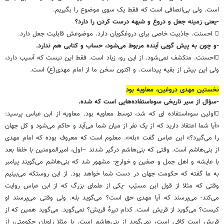
است. ولی بی‌انصافی است که فقط یک سوی موضوع را بگیریم.
-یعنی زمینه جعل و دروغ و شبهه درست کردن را دارد؟
 احسنت. جاذبیت خاصی برای دروغگویان دارد. موضوعش قابلیت جعل دارد.
-و چون به پیش گویی آینده مربوط می‌شود، حساب و کتابی هم ندارد.
احسنت. منکشف نمی‌شود. از این رو، زیاد است. فقط این نیست که آسیب دارد،
ولی این بیش از بقیه پیداست. و اکنون سخن ما از امام مهدی(ع) است.
نخستین مهدی دروغین، معاویه بود
-سؤال از سیر تاریخی سوءاستفاده‌هایی است که شده.
اولین سوءاستفاده ای که شد، توسط معاویه بود. معاویه از ابن عباس پرسید:
«آیا شما اعتقاد دارید که از یک نفر از میان شما می‌آید و حاکم می‌شود و کل جهان
را می‌گیرد؟» ابن عباس گفت «بله». معلوم است که معروف بوده که امام مهدی
از بنی‌هاشم است. وقتی که بنی‌هاشم درگیر شدند –اول، امیرالمومنین با خلفا بعد
با عایشه و اهل جمل و صفین و خوارج- مشهور شد که بنی‌هاشم می‌گویند پیامبر
به ما گفته که حکومت جهان در دست شما خواهد بود. از این روستکه می‌بینیم
وقتی که مثلا از قول ابن مسیّب -یکی از علمای بزرگ که از ابن عباس روایت
می‌کند- می‌پرسند که آیا مهدی حق است؟ می‌گوید بله. ولی وقتی می‌پرسند او
کیست؟ می‌گوید از قریش است. کدام تیرۀ قریش؟ نمی‌گوید. می‌گوید همین که از
قریش است کافی است، نمی‌گوید از بنی‌هاشم است. یا مثلا راویان حکومتی، از