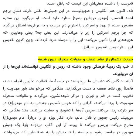
نادرست را داشت، معنی‌اش این نیست که باطل است.
بله، اکنون هم انگلیس و صهیونیست در این جنبش‌ها نقش دارند. نشانِ پرچم
احمد الحسن، [مهدی دروغین بصره] ستاره داود است. او می‌گوید این ستاره
مقدس است، از یهود و اسرائیل با احترام نام می‌برد، و به عراقی‌ها اشکال می‌گیرد
که چرا پرچم اسرائیل را زیر پا می‌اندازند. این یعنی چه؟ یعنی وهابیان -که
هزینه‌های او را تأمین می‌کنند- این را با موساد شرط کرده‌اند. چون اکنون تقدیس
این ستاره یعنی تقدیس اسرائیل.
حمایت دشمنان از نقاط ضعف و مقولات منحرف درون شیعه
 خب یک زمینۀ فرهنگی وجود داشته که روس و انگلیس توانسته‌اند این‌ها را از
آن دربیاورند.
بله. هنگامی که دشمنان ما می‌خواهند در جامعۀ ما، فعالیت تخریبی انجام دهند،
قاعدتاً روی نقاط ضعف ما دست می‌گذارند. هنگامی که می‌خواهند باور مهدویت را
تخریب کنند، در قم و تهران و مراکز شیعه‌نشین، می‌گردند و مقولات منحرف
مهدویت را پیدا می‌کنند، افرادی را که هوس تأسیس جنبشی به نام مهدی(ع) در
سر دارند، پیدا می‌کنند. سپس آن‌ها را تشویق و حمایت می‌کنند. مثلا هنگامی که
می‌بینند رئیس جمهور یا فلان عالم، دارد افکار ویژه ای را دربارۀ امام مهدی(ع)
مطرح می‌کند، بررسی می‌کنند تا ببینند آیا این افکار، می‌تواند پایۀ یک جنبش
مهدوی در جامعه بشود و جامعه را تا جنبش را به هدف‌هایی که می‌خواهند