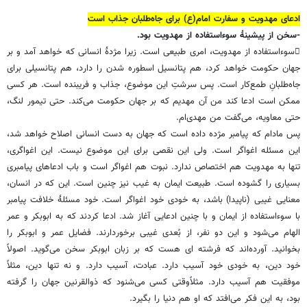
ادعای مهدویت و سفارت امام(ع) برای جاه‌طلبان جذاب است
-سخن از پیشینۀ سوءاستفاده از مهدویت بود.
سوءاستفاده از مهدویت، امری طبیعی است. زیرا مژدۀ انسانی که خواهد آمد و بر
جهان حکومت خواهد کرد، هم پتانسیل اسطوره شدن را دارد، هم پتانسیلی برای
جاه‌طلبانِ طمع‌کار است. پس سرشتِ این موضوع، جذاب و فریبنده است. هر کسی
ممکن است ادعا کند من آن مهدیم که بر جهان حکومت می‌کند. حتی تیمور لنگ،
حتی معاویه، می‌گفت من مهدی‌ام.
پس مادام که پیامبر مژده داده است که جهان به دست انسانی اصلاح خواهد شد،
این مسئله اغواگر است. ولی این نقصی برای این موضوع نیست. این اغواگری،
تنها به مهدویت هم اختصاص ندارد. نبوت هم اغواگر است و باب ادعاهای پیامبری
بسیاری را گشوده است. طبیعت ایمان به غیب نیز چنین است. این که در انسان،
معنایی غیبی (ناپیدا) باشد، به خودی خود اغواگر است. خود مسئلۀ خلافت پیامبر
با سوءاستفاده از ایمان و با چنین ادعایی آغاز شد. ادعا کردند که به ابوبکر و عمر
الهام می‌شود و این دو نفر، از بُعدی غیبی برخوردارند. فضایل عمر و ابوبکر را
بخوانید. آورده‌اند که فرشته ای هست که بر زبان ابوبکر سخن می‌گوید. اصولاً
خود دین، به خودی خود آسیب دارد. عبادت، آسیب دارد. و نه تنها دین، مثلاً
موفقیت هم آسیب دارد. مثلاًوقتی کسی می‌شنود که ذوالقرنین جهان را گرفته
بود، به این فکر می‌افتد که او هم دنیا را بگیرد.