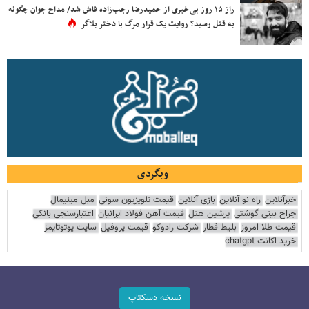
راز ۱۵ روز بی‌خبری از حمیدرضا رجب‌زاده فاش شد/ مداح جوان چگونه
به قتل رسید؟ روایت یک قرار مرگ با دختر بلاگر
وبگردی
خبرآنلاین
راه نو آنلاین
بازی آنلاین
قیمت تلویزیون سونی
مبل مینیمال
جراح بینی گوشتی
پرشین هتل
قیمت آهن فولاد ایرانیان
اعتبارسنجی بانکی
قیمت طلا امروز
بلیط قطار
شرکت رادوکو
قیمت پروفیل
سایت یوتوتایمز
خرید اکانت chatgpt
نسخه دسکتاپ