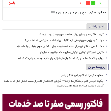
پاسخ
0
0
به این میگن آزادیِ ی ی ی ی ی ی ی ی!!!!
آخرین اخبار
گزارش تلگراف از بحران روانی جامعه صهیونیستی بعد از جنگ
دولت غزه: رژیم صهیونیستی از مذاکرات برای ادامه نسل‌کشی استفاده می‌کند
حشد شعبی: دفاتر غیرمجاز اعلام شده توسط وزارت کشور، هیچ ارتباطی با ما ندارند
نگرانی آمریکا از توانایی اوکراین برای ساخت پاتریوت ارزان‌تر
پایان جنگ ۴۰ ساله نزدیک است؟ پارلمان ترکیه وارد فاز جدید صلح با پ.ک.ک شد
پربیننده‌ترین
ادعای اوکراین: دو لانچر اس-۴۰۰ را زدیم
چگونه ابوظبی قاپ واشنگتن را دزدید؟ / گزارش فایننشیال تایمز از مسیر تبدیل امارات به متحد
آمریکا / بانکدار ایران یا متحد طلایی ترامپ؟