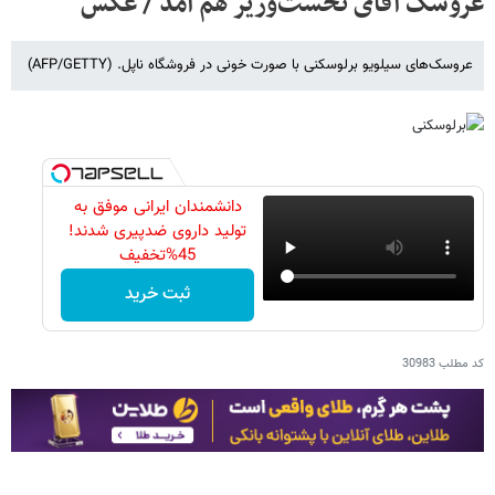
عروسک آقای نخست‌وزیر هم آمد / عکس
عروسک‌های سیلویو برلوسکنی با صورت خونی در فروشگاه ناپل. (AFP/GETTY)
دانشمندان ایرانی موفق به
تولید داروی ضدپیری شدند!
45%تخفیف
ثبت خرید
کد مطلب
30983