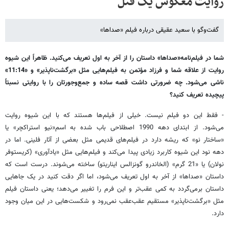
روایت معکوس یک قتل
گفت‌وگو با سعید عقیقی درباره فیلم «صداها»
شما
در
فیلم
نامه
«
صدا
ها
»
داستان
را
از
آخر
به
اول
تعریف
می
کنید
.
ظاهراً
این
شیوه
روایت
از
علاقه
شما
و
فرزاد
مؤتمن
به
فیلم
هایی
مثل
«
برگشت
ناپذیر
»
و
«11:14»
ناشی
می
شود
.
چه
ضرورتی
داشت
قصه
ساده
و
جمع
وجورتان
را
با
روایتی
نسبتاً
پیچیده
تعریف
کنید؟
-
فقط
این
دو
فیلم
نیست
.
خیلی
از
فیلم
ها
هستند
که
با
این
شیوه
روایت
می
شود
.
از
ابتدای
دهه
1990
اصطلاحی
باب
شده
به
اسم
«
نیو
استراکچر
»
یا
«
ساختار
نو
»
که
ریشه
دارد
در
فیلم
های
قدیمی
مثل
بعضی
از
آثار
فلینی
.
اما
در
دهه
نود
این
شیوه
کاربرد
زیادی
پیدا
می
کند
و
فیلم
هایی
مثل
«
یادآوری
» (
کریستوفر
نولان
)
یا
«21
گرم
» (
الخاندرو
گونزالس
ایناریتو
)
ساخته
می
شوند
.
درست
است
که
داستان
«
صداها
»
از
آخر
به
اول
تعریف
می
شود،
اما
اگر
دقت
کنید
در
یک
جاهایی
داستان
برمی
گردد
به
کمی
عقب
تر
و
این
فرم
را
تغییر
می
دهد؛
یعنی
داستان
فیلم
مثل
«
برگشت
ناپذیر
»
مستقیم
عقب
عقب
نمی
رود
و
شکست
هایی
در
این
میان
وجود
دارد
.