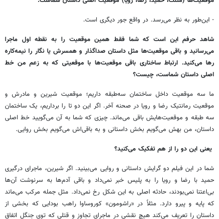
موقعیت
ها
(
مثلث،
حمید،
رضا،
رویا
)
موقعیت
اصلی
داستان
شماست
.
-
این
طور
به
نظر
می
رسد
.
در
واقع
جور
دیگری
است
.
شاهد
حرفم
این
است
که
شما
فقط
همین
موقعیت
را
به
نقطه
اول
ماجرا
می
رسانید
و
باقی
موقعیت
ها
مثل
داستان
صدا
گذار
و
همسرش
یا
نگار
را
نیمه
کاره
رها
می
کنید
.
ارتباط
ساختاری
باقی
موقعیت
ها
با
موقعیتی
که
به
زعم
من
خط
اصلی
داستان
شماست،
چیست؟
ما
سه
موقعیت
داخل
ساختمان
سه
طبقه
داریم؛
موقعیت
شیرین
و
مادرش
و
موقعیت
رمانتیک
رضا
و
رویا
در
صحنه
آخر
.
اگر
این
دو
تا
را
برداریم،
یک
ساختمان
سه
طبقه
و
موقعیت
هایش
باقی
می
ماند
.
چیزی
که
شما
به
آن
می
گویید
خط
اصلی
داستان،
من
بهش
می
گویم
بخش
داستانی
و
به
باقی
اش
می
گویم
بخش
روایی
.
یعنی
این
دو
را
از
هم
تفکیک
می
کنید؟
شما
در
این
فیلم
دو
گرایش
داستانی
و
روایی
می
بینید
.
اگر
شیرین،
ماجرای
درگیری
حمید
با
رضا
و
رویا
را
به
پلیس
خبر
نمی
داد
و
باقی
آدم
ها
به
سرنوشت
‌
آن
ها
بی
اعتنا
نمی
بودند،
حادثه
اصلی
به
این
شکل
رخ
نمی
داد
.
مثل
جمله
مرکب
می
ماند
که
پایه
و
پیرو
دارد
.
مثلاً
در
«
راشومون
»
کوروساوا
راهب
بودایی
که
بخشی
از
داستان
را
تعریف
می
کند
هیچ
‌
نقشی
در
ماجرای
تجاوز
و
قتلی
که
توی
جنگل
اتفاق