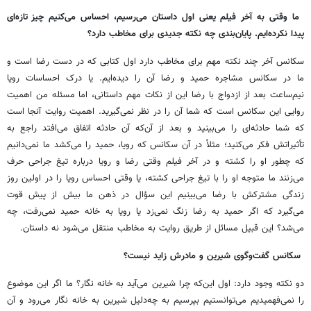
ما
وقتی
به
آخر
فیلم
یعنی
اول
داستان
می
رسیم،
احساس
می
کنیم
چیز
تازه
ای
پیدا
نکرده
ایم
.
پایان
بندی
چه
نکته
جدیدی
برای
مخاطب
دارد؟
سکانس
آخر
چند
نکته
مهم
برای
مخاطب
دارد
اول
کتابی
که
در
دست
رضا
است
و
ما
در
سکانس
مشاجره
حمید
و
رضا
آن
را
دیده
ایم
.
یا
درک
احساسات
رویا
نیم
ساعت
بعد
از
ازدواج
با
رضا
این
از
نکات
مهم
داستانی،
اما
مسئله
من
اهمیت
روایی
این
سکانس
است
که
شما
آن
را
در
نظر
نمی
گیرید
.
اهمیت
روایت
آنجا
است
که
شما
حادثه
ای
را
می
بینید
و
بعد
از
آن
که
آن
حادثه
اتفاق
می
افتد
راجع
به
تأثیراتش
فکر
می
کنید؛
مثلاً
‌
در
آن
سکانس
که
رویا،
حمید
را
می
کشد
ما
نمی
دانیم
که
چطور
او
را
کشته
و
در
آخر
فیلم
وقتی
رضا
و
رویا
درباره
تیغ
جراحی
حرف
می
زنند
ما
متوجه
او
را
با
تیغ
جراحی
کشته،
یا
وقتی
احساس
رویا
را
در
اولین
روز
زندگی
مشترکش
با
رضا
می
بینیم
این
سؤال
در
ذهن
ما
بیش
از
پیش
قوت
می
گیرد
که
اگر
حمید
به
رضا
زنگ
نمی
زد
یا
رویا
به
خانه
حمید
نمی
رفت،
چه
می
شد؟
این
قبیل
مسائل
از
طریق
روایت
به
مخاطب
منتقل
می
شود
نه
داستان
.
سکانس
گفت‌و
گوی
شیرین
و
مادرش
زاید
نیست؟
دو
نکته
وجود
دارد
:
اول
این
که
چرا
شیرین
می
آید
به
خانه
‌
نگار؟
ما
اگر
این
موضوع
را
نمی
فهمیدیم
می
توانستیم
بپرسیم
به
چه
دلیل
شیرین
به
خانه
‌
نگار
می
رود
و
آن