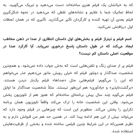
که
به
خیالشان
یک
فیلم
هنری
ساخته
اند
دست
می
دهید
و
تبریک
می
گویید
.
به
لحاظ
تماتیک
شما
با
علایم
و
نشانه
های
غلطی
که
می
دهید
در
نحوه
شکل
گیری
فیلم
بعدی
آن
تهیه
کننده
و
کارگردان
تأثیر
می
گذارید
.
تأثیری
که
در
همان
لحظات
اول
دریافتش
نمی
کنید
.
اسم
فیلم
و
تیتراژ
فیلم
و
بخش
های
اول
داستان
انتظاری
از
صدا
در
ذهن
مخاطب
ایجاد
می
کند
که
در
طول
داستان
پاسخ
درخوری
نمی
یابد
.
آیا
کارکرد
صدا
در
موقعیت
اصلی
داستان
کم
نیست؟
فیلم
‌
پر
از
صدای
زنگ
و
تلفن
هایی
است
که
به
ش
جواب
داده
نمی
شود
.
و
همچنین
شخصیت
صداگذار
و
دوبلور
فیلم
که
خیلی
رویش
مانور
می
دهیم
عذر
می
خواهم
که
این
را
می
گویم
:
فیلم
هایی
مثل
«
صداها
»
فیلم
یک
بار
دیدن
هستند
.
«
برگشت
ناپذیر
»
و
«
یادآوری
»
هم
این
طور
نیستند
.
مثلاً
شخصیت
صداگذار
ما
اوایل
فیلم
می
گوید
چند
سال
پیش
برنامه
ای
ساخته
ام
که
هنوز
هم
از
تلویزیون
پخش
می
شود
.
وقتی
این
شخصیت
خانه
را
ترک
می
کند
واقعاً
تلویزیون
همان
برنامه
تکراری
را
پخش
می
کند
.
منظورم
این
است
که
چیزهایی
در
فیلم
وجود
دارد
که
می
تواند
بیش
از
این
هم
ادامه
پیدا
کند
.
در
همین
حد
هم
من
قبولش
دارم
و
به
نظرم
همین
که
در
این
شرایط
چنین
فیلمی
ساخته
شده
و
بخشی
از
ظرفیت
هایش
استفاده
شده
.