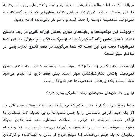
می
افتد
ندارد،
اما
درواقع
بخش
های
مربوط
به
راهب
واکنش
های
روایی
نسبت
به
داستان
هستند
و
شما
نمی
توانید
حذفش
کنید؛
همان
طور
که
در
«
برگشت
ناپذیر
»
نمی
توانید
شخصیت
دوست
را
حذف
کنید
و
با
دو
نفر
باقی
مانده
ادامه
دهید
.
-
آن
وقت
این
موقعیت
ها
و
روایت
های
موازی
به
دلیل
این
که
تأثیری
در
روند
داستان
ندارند
(
به
جز
تماس
پگاه
آهنگرانی
)
باعث
ازهم
گسیختگی
و
چند
پارگی
داستان
شما
نمی
شوند؟
بحث
من
این
است
که
شما
می
گویید
در
قصه
تأثیری
ندارد
.
یعنی
در
ساختار
مؤثر
است؟
آن
شخص
که
زنگ
می
زند
زنگ
زدنش
مؤثر
است
و
شخصیت
هایی
که
واکنش
نشان
نمی
دهند
واکنش
نشان
ندادنشان
موثر
است
.
یعنی
فقط
کاری
که
انجام
می
شود
موثر
نیست
بلکه
بی
عملی
شخصیت
ها
هم
تأثیرگذار
است
.
آیا
بین
داستان
های
متنوعتان
ارتباط
تماتیکی
وجود
دارد؟
حتماً
وجود
دارد
.
بگذارید
مثالی
بزنم
که
برمی
گردد
به
عادت
دوستان
مطبوعاتی
ما
:
اگر
یک
فیلم
خارجی
داستانش
را
با
چنین
تمهیدات
روایی
تعریف
کند
منتقدان
ما
آن
قدر
تعجب
نمی
کنند
که
فیلمی
از
مملکت
خودمان
.
مثلاً
شما
بدون
این
که
بخواهید
موقعیت
حساسی
را
به
وجود
می
آورید؛
می
روید
در
سالن
سینما
و
همراه
رفقایتان
به
یک
فیلم
می
خندید،
اما
موقع
خروج
از
سالن
به
تهیه
کننده
و
کارگردان