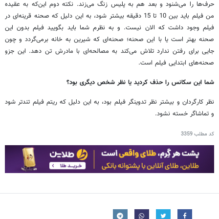
حرف
ها
را
می
شنود
و
بعد
هم
به
پلیس
زنگ
می
زند
.
نکته
دوم
این
که
به
عقیده
من
فیلم
باید
بین
10
تا
15
دقیقه
بیشتر
شود،
به
این
دلیل
که
صحنه
قرینه
ای
در
فیلم
وجود
داشت
که
الان
نیست
.
و
به
نظرم
شما
باید
بگویید
فیلم
بدون
این
صحنه
بهتر
است
یا
با
این
صحنه؛
صحنه
ای
که
شیرین
به
خانه
برمی
گردد
و
چون
جایی
برای
رفتن
ندارد
تلاش
می
کند
به
مصالحه
ای
با
مادرش
تن
دهد
.
این
جزو
صحنه
های
ابتدایی
فیلم
است
.
شما
این
سکانس
را
حذف
کردید
یا
نظر
شخص
دیگری
بود؟
نظر
کارگردان
و
بیشتر
نظر
تدوینگر
فیلم
بود،
به
این
دلیل
‌
که
ریتم
فیلم
تندتر
شود
و
تماشاگر
خسته
نشود
.
کد مطلب
3359