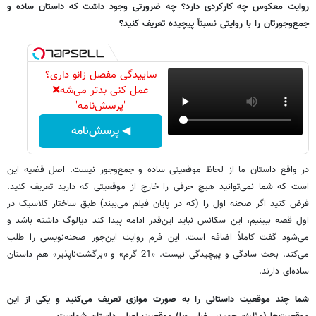
روایت
معکوس
چه
کارکردی
دارد؟
چه
ضرورتی
وجود
داشت
که
داستان
ساده
و
جمع
وجورتان
را
با
روایتی
نسبتاً
پیچیده
تعریف
کنید؟
ساییدگی مفصل زانو داری؟
عمل کنی بدتر می‌شه❌
"پرسش‌نامه"
◀ پرسش‌نامه
در
واقع
داستان
ما
از
لحاظ
موقعیتی
ساده
و
جمع
وجور
نیست
.
اصل
قضیه
این
است
که
شما
نمی
توانید
هیچ
حرفی
را
خارج
از
موقعیتی
که
دارید
تعریف
کنید
.
فرض
کنید
اگر
صحنه
اول
را
(
که
در
پایان
فیلم
می
بیند
)
طبق
ساختار
کلاسیک
در
اول
قصه
ببینیم،
این
سکانس
نباید
این
قدر
ادامه
پیدا
کند
دیالوگ
داشته
باشد
و
می
شود
گفت
کاملاً
اضافه
است
.
این
فرم
روایت
این
جور
صحنه
نویسی
را
طلب
می
کند
.
بحث
سادگی
و
پیچیدگی
نیست
. «21
گرم
»
و
«
برگشت
ناپذیر
»
هم
داستان
ساده
ای
دارند
.
شما
چند
موقعیت
داستانی
را
به
صورت
موازی
تعریف
می
کنید
و
یکی
از
این