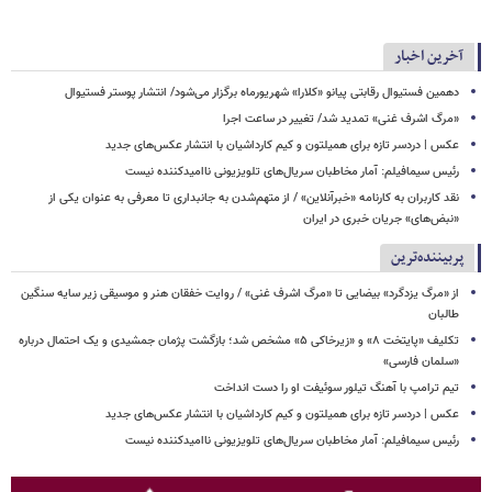
آخرین اخبار
دهمین فستیوال رقابتی پیانو «کلارا» شهریورماه برگزار می‌شود/ انتشار پوستر فستیوال
​​​​​​​«مرگ اشرف غنی» تمدید شد/ تغییر در ساعت اجرا
عکس | دردسر تازه برای همیلتون و کیم کارداشیان با انتشار عکس‌های جدید
رئیس سیمافیلم: آمار مخاطبان سریال‌های تلویزیونی ناامیدکننده نیست
نقد کاربران به کارنامه «خبرآنلاین» / از متهم‌شدن به جانبداری تا معرفی به عنوان یکی از
«نبض‌های» جریان خبری در ایران
پربیننده‌ترین
از «مرگ یزدگرد» بیضایی تا «مرگ اشرف غنی» / روایت خفقان هنر و موسیقی زیر سایه سنگین
طالبان
تکلیف «پایتخت ۸» و «زیرخاکی ۵» مشخص شد؛ بازگشت پژمان جمشیدی و یک احتمال درباره
«سلمان فارسی»
تیم ترامپ با آهنگ تیلور سوئیفت او را دست انداخت
عکس | دردسر تازه برای همیلتون و کیم کارداشیان با انتشار عکس‌های جدید
رئیس سیمافیلم: آمار مخاطبان سریال‌های تلویزیونی ناامیدکننده نیست