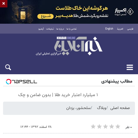
×
فارسی
العربية
English
تماس با ما
درباره ما
تبلیغات
آرشیو
شنبه ۱۷ مرداد ۱۴۰۵
مطالب پیشنهادی
۱ میلیارد اعتبار خرید طلا | بدون ضامن و چک
صفحه اصلی
وبلاگ
سلحشور، یزدان
۲۸ اسفند ۱۳۹۲ - ۱۲:۴۴
۰ نفر