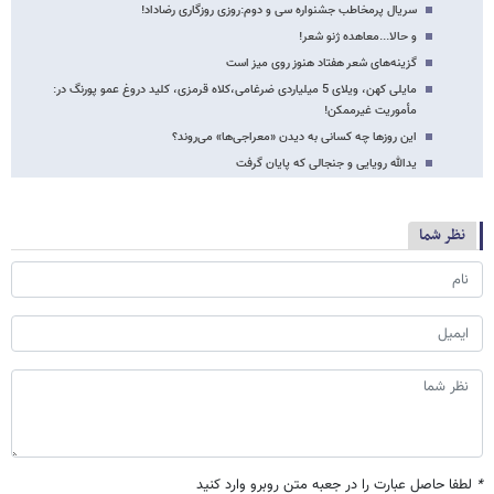
سریال پرمخاطب جشنواره سی و دوم:روزی روزگاری رضاداد!
و حالا...معاهده ژنو شعر!
گزینه‌های شعر هفتاد هنوز روی میز است
مایلی کهن، ویلای 5 میلیاردی ضرغامی،کلاه قرمزی، کلید دروغ عمو پورنگ در:
مأموریت غیرممکن!
این روزها چه کسانی به دیدن «معراجی‌ها» می‌روند؟
یدالله رویایی و جنجالی که پایان گرفت
نظر شما
*
لطفا حاصل عبارت را در جعبه متن روبرو وارد کنید