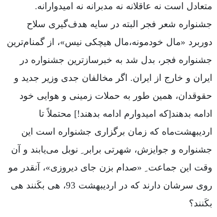
متعادل است نه عاقلانه نه مدبرانه نه امیدوارانه.
جشنواره شعر فجر البته در سایه هدف‌گیری سلاح
دوربرد «مال خودمونه،مال هیچکی نیس»، از گمنام‌ترین
جشنواره فجر، بدل شد به خبرسازترین جشنواره در
ایران و خارج از ایران. اگر مخالفان جدی وزیر جدید و
حقوقدان، همین طور به حملات زمینی و هوایی خود
ادامه بدهند[که امیدوارم ادامه بدهند!] محتملاً تا
اردیبهشت‌ماه که زمان برگزاری جشنواره است این
جشنواره و جوایزش، شهرتی برابر ِ نوبل می‌‌‌یابند و آن
وقت این جماعت ِ «صدام بزن جای دیروزی»، آنقدر مو
روی سرشان دارند که در اردیبهشت 93، هی بکَنند هی
بکَنند؟