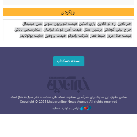
وبگردی
خبرآنلاین
راه نو آنلاین
بازی آنلاین
قیمت تلویزیون سونی
مبل مینیمال
جراح بینی گوشتی
پرشین هتل
قیمت آهن فولاد ایرانیان
اعتبارسنجی بانکی
قیمت طلا امروز
بلیط قطار
شرکت رادوکو
قیمت پروفیل
سایت یوتوتایمز
نسخه دسکتاپ
تمامی حقوق این سایت برای خبرآنلاین محفوظ است. نقل مطالب با ذکر منبع بلامانع است.
Copyright © 2025 khabaronline News Agancy, All rights reserved
طراحی و تولید: نستوه