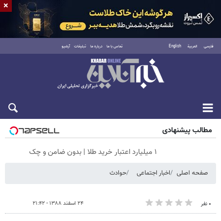
×
فارسی
العربية
English
تماس با ما
درباره ما
تبلیغات
آرشیو
پنجشنبه ۱۵ مرداد ۱۴۰۵
مطالب پیشنهادی
۱ میلیارد اعتبار خرید طلا | بدون ضامن و چک
صفحه اصلی
اخبار اجتماعی
حوادث
۲۴ اسفند ۱۳۸۸ - ۲۱:۴۲
۰ نفر