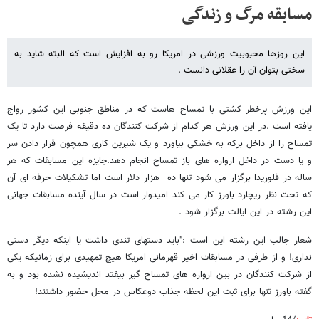
مسابقه مرگ و زندگی
این روزها محبوبیت ورزشی در امریکا رو به افزایش است که البته شاید به
سختی بتوان آن را عقلانی دانست .
این ورزش پرخطر کشتی با تمساح هاست که در مناطق جنوبی این کشور رواج
یافته است .در این ورزش هر کدام از شرکت کنندگان ده دقیقه فرصت دارد تا یک
تمساح را از داخل برکه به خشکی بیاورد و یک شیرین کاری همچون قرار دادن سر
و یا دست در داخل ارواره های باز تمساح انجام دهد.جایزه این مسابقات که هر
ساله در فلوریدا برگزار می شود تنها ده هزار دلار است اما تشکیلات حرفه ای آن
که تحت نظر ریچارد باورز کار می کند امیدوار است در سال آینده مسابقات جهانی
این رشته در این ایالت برگزار شود .
شعار جالب این رشته این است :"باید دستهای تندی داشت یا اینکه دیگر دستی
نداری! و از طرفی در مسابقات اخیر قهرمانی امریکا هیچ تمهیدی برای زمانیکه یکی
از شرکت کنندگان در بین ارواره های تمساح گیر بیفتد اندیشیده نشده بود و به
گفته باورز تنها برای ثبت این لحظه جذاب دوعکاس در محل حضور داشتند!