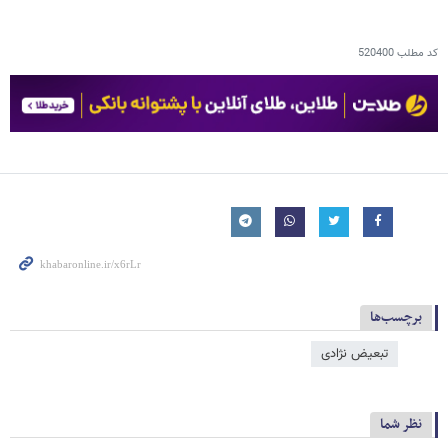
کد مطلب
520400
برچسب‌ها
تبعیض نژادی
نظر شما