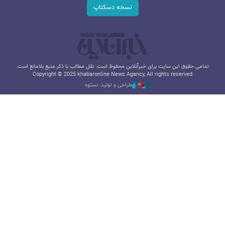
نسخه دسکتاپ
تمامی حقوق این سایت برای خبرآنلاین محفوظ است. نقل مطالب با ذکر منبع بلامانع است.
Copyright © 2025 khabaronline News Agancy, All rights reserved
طراحی و تولید: نستوه