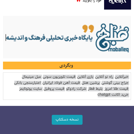
خود را بگویید
وبگردی
خبرآنلاین
راه نو آنلاین
بازی آنلاین
قیمت تلویزیون سونی
مبل مینیمال
جراح بینی گوشتی
پرشین هتل
قیمت آهن فولاد ایرانیان
اعتبارسنجی بانکی
قیمت طلا امروز
بلیط قطار
شرکت رادوکو
قیمت پروفیل
سایت یوتوتایمز
خرید اکانت chatgpt
نسخه دسکتاپ