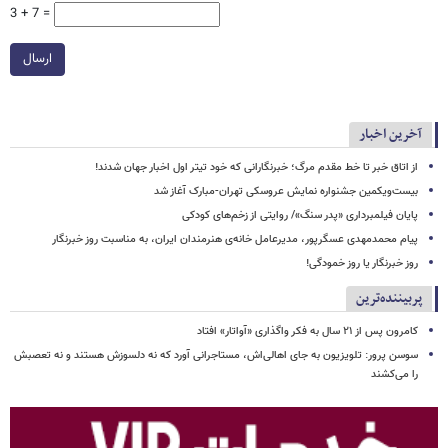
3 + 7 =
ارسال
آخرین اخبار
از اتاق خبر تا خط مقدم مرگ؛ خبرنگارانی که خود تیتر اول اخبار جهان شدند!
بیست‌ویکمین جشنواره نمایش عروسکی تهران-مبارک آغاز شد
پایان فیلمبرداری «پدر سنگ»/ روایتی از زخم‌های کودکی
پیام محمدمهدی عسگرپور، مدیرعامل خانه‌ی هنرمندان ایران، به مناسبت روز خبرنگار
روز خبرنگار یا روز خمودگی!
پربیننده‌ترین
کامرون پس از ۲۱ سال به فکر واگذاری «آواتار» افتاد
سوسن پرور: تلویزیون به جای اهالی‌اش، مستاجرانی آورد که نه دلسوزش هستند و نه تعصبش
را می‌کشند