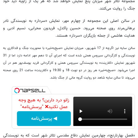
مجموعه تئاتر‌ شهر میزبان پنج نمایش خواهد شد که هر یک از زاویه دید خود
جنگ را روایت می‌کنند.
در سالن اصلی این مجموعه از چهارم مهر، نمایش «سردار» به نویسندگی نادر
برهانی‌مرند روی صحنه می‌رود. حسین پاکدل، فریدون محرابی، نسیم ادبی و
هدایت هاشمی از جمله بازیگران «سردار» هستند.
سالن سایه نیز اگر‌چه از 17 شهریور، میزبان نمایش «صبح‌به‌خیر» با محوریت جنگ و فداکاری به
نویسندگی و کارگردانی سیروس همتی شده است که اجرای آن تا دهم مهر ادامه دارد اما از 31
شهریور نمایش «کلارینت» به نویسندگی سیروس همتی و کارگردانی فرید یوسف‌پور هم در آن
اجرا می‌شود. «صبح‌به‌خیر» هر روز در دو نوبت 18 و 19:30 و «کلارینت» ساعت 21 روی صحنه
می‌روند تا سالن سایه شاهد دو روایت گروه مانی از جنگ باشد.
زانو درد دارین؟ به هیچ وجه
عمل نکنید❌ "پرسش‌نامه"
◀ پرسش‌نامه
«فصل بهار‌نارنج»، چهارمین نمایش دفاع مقدسی تئاتر شهر است که به نویسندگی