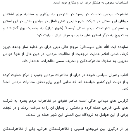
اعتراضات عمومی به مشکل برق، آب و بیکاری بوده است.
تظاهرات مردمی نخست در بصره در اعتراض به بیکاری و مطالبه برای اشتغال
جوانان این استان در شرکت های خارجی نفتی فعال در میادین نفتی در این استان
و همچنین اعتراضات مردم استان 'واسط' (شرق عراق) به وضعیت برق آغاز شد و
به تدریج به دیگر استان های جنوب و مرکز عراق سرایت کرد.
نماینده آیت الله 'علی سیستانی' مرجع عالی دینی عراق در خطبه نماز جمعه دیروز
کربلا، ضمن اعلام حمایت مرجعیت از مطالبات مردمی، در عین حال از نفوذ عوامل
تخریبی به صفوف تظاهرکنندگان و تحریف مسیر تظاهرات، هشدار داد.
اغلب رهبران سیاسی شیعه در عراق از تظاهرات مردمی جنوب و مرکز حمایت کرده
و از دولت این کشور خواسته اند که تدابیر فوری برای تحقق مطالبات مردمی اتخاذ
کند.
گزارش های میدانی حاکی است عناصر نفوذی در تظاهرات مردم بصره به شرکت
های نفتی خارجی حمله کرده و بخشی از وسایل آن را به سرقت بردند و در نجف،
برخی از این عوامل به فرودگاه بین المللی این شهر حمله ور شدند.
بر اثر درگیری بین نیروهای امنیتی و تظاهرکنندگان عراقی، یکی از تظاهرکنندگان