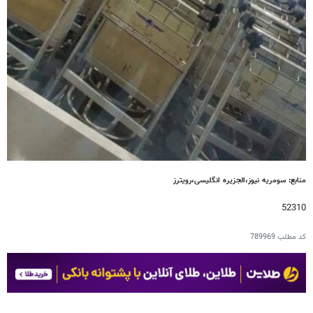
منابع: سومریه نیوز،الجزیره انگلیسی،رویترز
52310
کد مطلب
789969