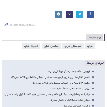
برچسب‌ها
عراق
کردستان عراق
پارلمان عراق
امنیت عراق
خبرهای مرتبط
قزوینی: مقتدی صدر دیگر مهرهٔ ایران نیست
آخرین تلاش‌ها برای خروج از بن‌بست سیاسی؛ بارزانی با العامری ائتلاف می‌کند
حکیم: ۳ فرضیه برای انتخاب نخست‌وزیر عراق وجود دارد
بارزانی با حشد شعبی ائتلاف نکرده است
فیلم | بصره ناآرام شد، واکنش مقتدی صدر، تعطیلی فرودگاه، تشکیل جلسه امنیتی
بحرانی شاید خطرناک‌تر از داعش درعراق
۷ فرمان العبادی صادر شد