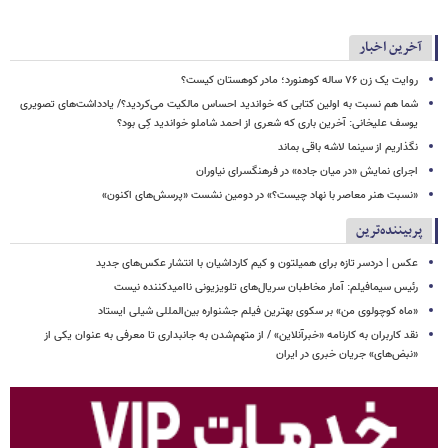
آخرین اخبار
روایت یک زن ۷۶ ساله کوهنورد؛ مادر کوهستان کیست؟
شما هم نسبت به اولین کتابی که خواندید احساس مالکیت می‌کردید؟/ یادداشت‌های تصویری
یوسف علیخانی: آخرین باری که شعری از احمد شاملو خواندید کِی بود؟
نگذاریم از سینما لاشه باقی بماند
اجرای نمایش «در میان جاده» در فرهنگسرای نیاوران
«نسبت هنر معاصر با نهاد چیست؟» در دومین نشست «پرسش‌های اکنون»
پربیننده‌ترین
عکس | دردسر تازه برای همیلتون و کیم کارداشیان با انتشار عکس‌های جدید
رئیس سیمافیلم: آمار مخاطبان سریال‌های تلویزیونی ناامیدکننده نیست
«ماه کوچولوی من» بر سکوی بهترین فیلم جشنواره بین‌المللی شیلی ایستاد
نقد کاربران به کارنامه «خبرآنلاین» / از متهم‌شدن به جانبداری تا معرفی به عنوان یکی از
«نبض‌های» جریان خبری در ایران