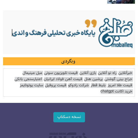
وبگردی
خبرآنلاین
راه نو آنلاین
بازی آنلاین
قیمت تلویزیون سونی
مبل مینیمال
جراح بینی گوشتی
پرشین هتل
قیمت آهن فولاد ایرانیان
اعتبارسنجی بانکی
قیمت طلا امروز
بلیط قطار
شرکت رادوکو
قیمت پروفیل
سایت یوتوتایمز
خرید اکانت chatgpt
نسخه دسکتاپ