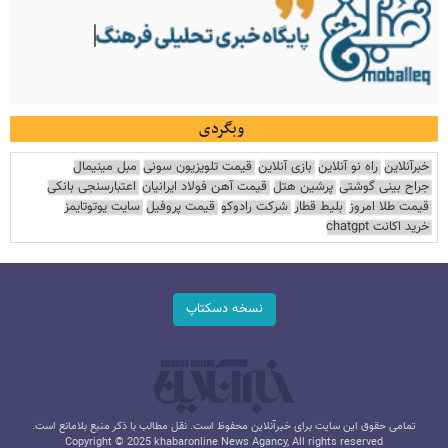
وبگردی
خبرآنلاین
راه نو آنلاین
بازی آنلاین
قیمت تلویزیون سونی
مبل مینیمال
جراح بینی گوشتی
پرشین هتل
قیمت آهن فولاد ایرانیان
اعتبارسنجی بانکی
قیمت طلا امروز
بلیط قطار
شرکت رادوکو
قیمت پروفیل
سایت یوتوتایمز
خرید اکانت chatgpt
نسخه دسکتاپ
تمامی حقوق این سایت برای خبرآنلاین محفوظ است. نقل مطالب با ذکر منبع بلامانع است.
Copyright © 2025 khabaronline News Agancy, All rights reserved