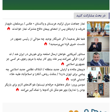
در بحث مشارکت کنید
نماز جماعت سران ترکیه، عربستان و پاکستان + عکس / بن‌سلمان، شهباز
شریف و اردوغان پس از امضای پیمان دفاع مشترک نماز خواندند
شما نظر بدهید/ اگر خبرنگار بودید چه سوالی از رئیس جمهور در
نشست خبری فردا می‌پرسیدید؟
سناتور آمریکایی خواهان ارسال اسلحه برای شورش در ایران شد / تد
کروز: فرقی نمی‌کند پسر شاه روی کار بیاید یا مریم رجوی، هر کسی جز
جمهوری اسلامی
«پیمان مکه» و آرایش جدید منطقه / ائتلاف نظامی جدید اسلامی چه
پیامی برای تهران دارد؟ / مثلث ریاض، آنکارا و اسلام‌آباد علیه خلاء
امنیتی غرب
سوسن پرور: دیگر «عاشق» حرفه‌ام نیستم/ شو آف‌های لازم برای بازیگر
بودن را ندارم/ مِهر هم مثل نان آدم‌ها را نمک‌گیر می‌کند