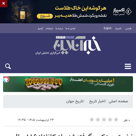
×
فارسی
العربية
English
تماس با ما
درباره ما
تبلیغات
آرشیو
یکشنبه ۱۸ مرداد ۱۴۰۵
صفحه اصلی
اخبار تاریخ
تاریخ جهان
۲۴ اردیبهشت ۱۴۰۵ - ۱۹:۳۵
۰ نفر