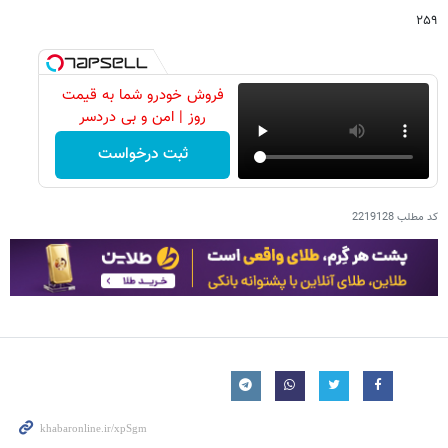
۲۵۹
فروش خودرو شما به قیمت
روز | امن و بی دردسر
ثبت درخواست
کد مطلب
2219128