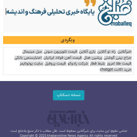
وبگردی
خبرآنلاین
راه نو آنلاین
بازی آنلاین
قیمت تلویزیون سونی
مبل مینیمال
جراح بینی گوشتی
پرشین هتل
قیمت آهن فولاد ایرانیان
اعتبارسنجی بانکی
قیمت طلا امروز
بلیط قطار
شرکت رادوکو
قیمت پروفیل
سایت یوتوتایمز
خرید اکانت chatgpt
نسخه دسکتاپ
تمامی حقوق این سایت برای خبرآنلاین محفوظ است. نقل مطالب با ذکر منبع بلامانع است.
Copyright © 2025 khabaronline News Agancy, All rights reserved