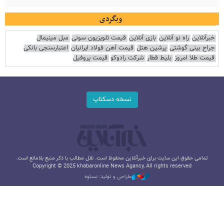
وبگردی
خبرآنلاین
راه نو آنلاین
بازی آنلاین
قیمت تلویزیون سونی
مبل مینیمال
جراح بینی گوشتی
پرشین هتل
قیمت آهن فولاد ایرانیان
اعتبارسنجی بانکی
قیمت طلا امروز
بلیط قطار
شرکت رادوکو
قیمت پروفیل
نسخه دسکتاپ
تمامی حقوق این سایت برای خبرآنلاین محفوظ است. نقل مطالب با ذکر منبع بلامانع است.
Copyright © 2025 khabaronline News Agancy, All rights reserved
طراحی و تولید: نستوه