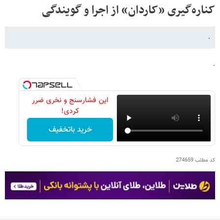
کناره‌گیری «کاردان» از اجرا و گویندگی
.
.
این فشارسنج و نخری ضرر
کردی!
خرید باتخفیف
کد مطلب
274659