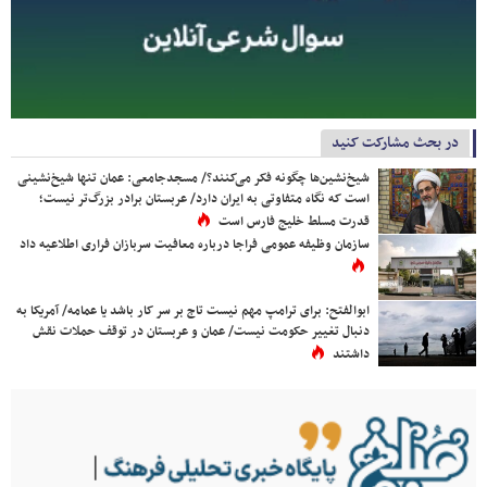
در بحث مشارکت کنید
شیخ‌نشین‌ها چگونه فکر می‌کنند؟/ مسجدجامعی: عمان تنها شیخ‌نشینی
است که نگاه متفاوتی به ایران دارد/ عربستان برادر بزرگ‌تر نیست؛
قدرت مسلط خلیج فارس است
سازمان وظیفه عمومی فراجا درباره معافیت سربازان فراری اطلاعیه داد
ابوالفتح: برای ترامپ مهم نیست تاج بر سر کار باشد یا عمامه/ آمریکا به
دنبال تغییر حکومت نیست/ عمان و عربستان در توقف حملات نقش
داشتند