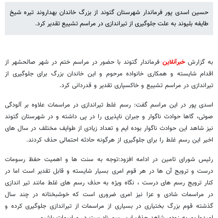
حسین اسدی پور فرماندار شهرستان گتوند از بزرگ خاندان بهداروند تیره شیخ
طایفه بلیوند به علت جلوگیری از تیراندازی در مراسم تشییع تقدیر کرد.
به گزارش
خبرآنلاین
فرماندار گتوند با حضور در مراسم ختم در شهر صالحشهر از
اقدام شایسته و همکاری خانواده مرحوم و این خاندان بزرگ برای جلوگیری از
تیراندازی در مراسم تشییع و خاکسپاری تقدیر و قدردانی کرد.
اسدی پور در این مراسم گفت: رسم غلط تیراندازی در مراسمات علاوه بر آلودگی
صوتی، گاها حوادث ناگوار و جبران ناپذیری را در پی داشته و در شهرستان گتوند
نیز شاهد این حوادث ناگوار بوده ایم و تعداد زیادی از طوایف مختلف در سال های
اخیر این رسم غلط را برای جلوگیری از هرگونه حادثه احتمالی حذف کردند.
رئیس شورای تامین در ادامه افزود:توجه به سنت ها و اهمیت حفظ رسومات
درست و ترویج آن ها در هر قوم امری بسیار شایسته و قابل تقدیر است اما در
کنار ترویج رسم های درست ، نگاه ویژه به حذف رسم های غلط مانند تیر اندازی
در مراسمات شادی و عزا نیز امری ضروری است که خوشبختانه در چند سال
گذشته قوم بزرگ بختیاری در بسیاری از مراسمات از تیراندازی جلوگیری کرده و