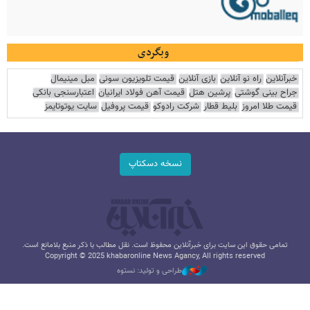
وبگردی
خبرآنلاین
راه نو آنلاین
بازی آنلاین
قیمت تلویزیون سونی
مبل مینیمال
جراح بینی گوشتی
پرشین هتل
قیمت آهن فولاد ایرانیان
اعتبارسنجی بانکی
قیمت طلا امروز
بلیط قطار
شرکت رادوکو
قیمت پروفیل
سایت یوتوتایمز
نسخه دسکتاپ
تمامی حقوق این سایت برای خبرآنلاین محفوظ است. نقل مطالب با ذکر منبع بلامانع است.
Copyright © 2025 khabaronline News Agancy, All rights reserved
طراحی و تولید: نستوه