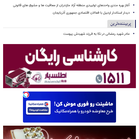
آغاز بهره مندی واحدهای تولییدی منطقه آزاد مازندران از معافیت ها و مشوق های قانونی
دیدار استاندار اردبیل با فعالان اقتصادی جمهوری آذربایجان
پربیننده‌ترین
مادر شهید رمضانی در نکا به فرزند شهیدش پیوست