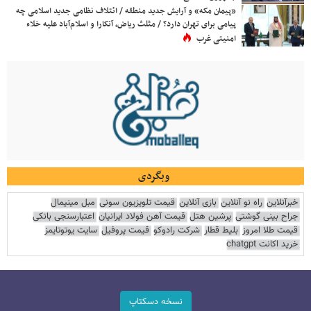
«پیمان مکه» و آرایش جدید منطقه / ائتلاف نظامی جدید اسلامی چه
پیامی برای تهران دارد؟ / مثلث ریاض، آنکارا و اسلام‌آباد علیه خلاء
امنیتی غرب
وبگردی
خبرآنلاین
راه نو آنلاین
بازی آنلاین
قیمت تلویزیون سونی
مبل مینیمال
جراح بینی گوشتی
پرشین هتل
قیمت آهن فولاد ایرانیان
اعتبارسنجی بانکی
قیمت طلا امروز
بلیط قطار
شرکت رادوکو
قیمت پروفیل
سایت یوتوتایمز
خرید اکانت chatgpt
نسخه دسکتاپ