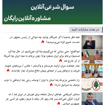
در بحث مشارکت کنید
شما نظر بدهید/ اگر خبرنگار بودید چه سوالی از رئیس جمهور در
نشست خبری فردا می‌پرسیدید؟
ابوالفتح: حتی زمانی که می‌گوییم مذاکره نمی‌کنیم، در حال مذاکره
هستیم/ برجام برای ایران معجزه بود/ چون برجام به سود ایران بود آمریکا
از آن خارج شد
نماز جماعت سران ترکیه، عربستان و پاکستان + عکس / بن‌سلمان، شهباز
شریف و اردوغان پس از امضای پیمان دفاع مشترک نماز خواندند
راز دشمنی وزیرخارجه لبنان با ایران / یوسف رجی چه ارتباطی با حزب
نزدیک به اسرائیل دارد؟
سناتور آمریکایی خواهان ارسال اسلحه برای شورش در ایران شد / تد
کروز: فرقی نمی‌کند پسر شاه روی کار بیاید یا مریم رجوی، هر کسی جز
جمهوری اسلامی