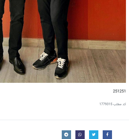
251251
کد مطلب
1779315