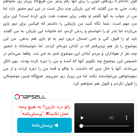
قول داده‌ام تا روزهای خوبی را برای آنها رقم بزنم. من هیچ‌گاه زیربار زور نخواهم
رفت. حتی به من گفتند که این بازیکن چند سال است در این تیم حضور دارد اما
من در جواب به آنها گفتم او چقدر برای صنعت نفت بازی کرده است؟ این برای
من مهم است. شما نگاه کنید من بازیکنی را داشتم که فیکس برای تیم بازی
می‌کرده اما عذر او را خواستم و ردش کردم، اما خانواده این بازیکن به من گفتند
باید او را قبول کنی و حتی امسال درون تیم به او بازی هم بدهی. من این
موضوع را باز هم نپذیرفتم که در آبادان دوره‌ام کردند. اما خوشبختانه با حضور
چند نفر از هواداران و مردم آبادان این موضوع ختم به خیر شد. واقعا نمی‌دانم در
خصوص این موضوع چه بگویم. آنها که آمده و من را دوره کرده بودند، بوی الکل
می‌دادند. آنها با حال بدی که داشتند، با چاقو و قمه من را دوره کردند و از من
سهم‌خواهی می‌خواستند بکنند اما من زیربار زور نمی‌روم. هیچ‌گاه چنین موضوعاتی
را قبول نکردم و قبول هم نخواهم کرد.
زانو درد دارین؟ به هیچ وجه
عمل نکنید❌ "پرسش‌نامه"
◀ پرسش‌نامه