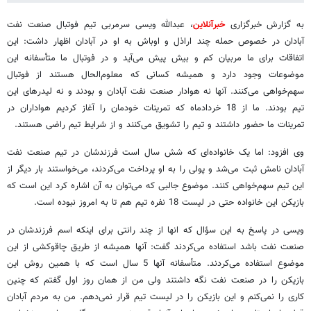
به گزارش خبرگزاری
خبرآنلاین
، عبدالله ویسی سرمربی تیم فوتبال صنعت نفت
آبادان در خصوص حمله چند اراذل و اوباش به او در آبادان اظهار داشت: این
اتفاقات برای ما مربیان کم و بیش پیش می‌آید و در فوتبال ما متأسفانه این
موضوعات وجود دارد و همیشه کسانی که معلوم‌الحال هستند از فوتبال
سهم‌خواهی می‌کنند. آنها نه هوادار صنعت نفت آبادان و بودند و نه لیدرهای این
تیم بودند. ما از 18 خردادماه که تمرینات خودمان را آغاز کردیم هواداران در
تمرینات ما حضور داشتند و تیم را تشویق می‌کنند و از شرایط تیم راضی هستند.
وی افزود: اما یک خانواده‌ای که شش سال است فرزندشان در تیم صنعت نفت
آبادان نامش ثبت می‌شد و پولی را به او پرداخت می‌کردند، می‌خواستند بار دیگر از
این تیم سهم‌خواهی کنند. موضوع جالبی که می‌توان به آن اشاره کرد این است که
بازیکن این خانواده حتی در لیست 18 نفره تیم هم تا به امروز نبوده است.
ویسی در پاسخ به این سؤال که انها از چند رانتی برای اینکه اسم فرزندشان در
صنعت نفت باشد استفاده می‌کردند گفت: آنها همیشه از طریق چاقوکشی از این
موضوع استفاده می‌کردند. متأسفانه آنها 5 سال است که با همین روش این
بازیکن را در صنعت نفت نگه داشتند ولی من از همان روز اول گفتم که چنین
کاری را نمی‌کنم و این بازیکن را در لیست تیم قرار نمی‌دهم. من به مردم آبادان