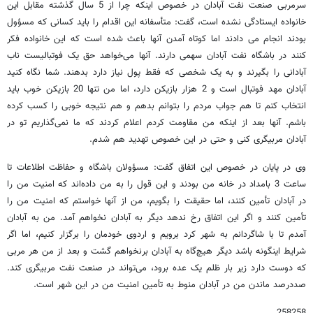
سرمربی صنعت نفت آبادان در خصوص اینکه چرا از 5 سال گذشته مقابل این
خانواده ایستادگی نشده است، گفت: متأسفانه این اقدام را باید کسانی که مسؤول
بودند انجام می دادند اما کوتاه آمدن آنها باعث شده است که این خانواده فکر
کنند در باشگاه نفت آبادان سهمی دارند. آنها می‌خواهد حق یک فوتبالیست ناب
آبادانی را بگیرند و به یک شخصی که فقط پول نیاز دارد بدهند. شما نگاه کنید
آبادان مهد فوتبال است و 2 هزار بازیکن دارد، اما من تنها 20 بازیکن خوب باید
انتخاب کنم تا هم جواب مردم را بتوانم بدهم و هم نتیجه خوبی را کسب کرده
باشم. آنها بعد از اینکه من مقاومت کردم اعلام کردند که ما نمی‌گذاریم تو در
آبادان مربیگری کنی و حتی در این خصوص تهدید هم شدم.
وی در پایان در خصوص این اتفاق گفت: مسؤولان باشگاه و حفاظت اطلاعات تا
ساعت 3 بامداد در خانه من بودند و این قول را به من داده‌اند که امنیت من را
در آبادان تأمین کنند، اما حقیقت را بگویم، من از آنها خواستم که امنیت من را
تأمین کنند و اگر این اتفاق رخ ندهد دیگر به آبادان نخواهم آمد. من به آبادان
آمدم تا با شاگردانم به شهر کرد برویم و اردوی خودمان را برگزار کنیم، اما اگر
شرایط اینگونه باشد دیگر هیچ‌گاه به آبادان برنخواهم گشت و بعد از من هر مربی
که دوست دارد زیر بار ظلم یک عده برود، می‌تواند در صنعت نفت مربیگری کند.
صددرصد ماندن من در آبادان منوط به تأمین امنیت من در این شهر است.