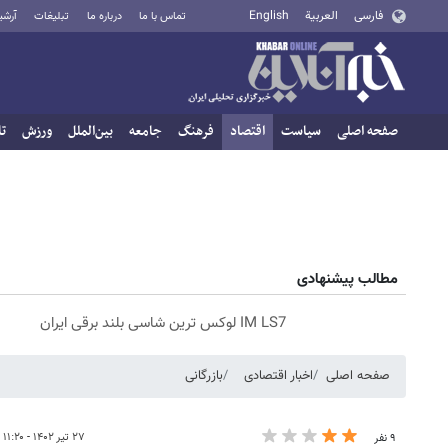
فارسی
العربية
English
تماس با ما
درباره ما
تبلیغات
آرشی
صفحه اصلی
سیاست
اقتصاد
فرهنگ
جامعه
بین‌الملل
ورزش
تا
مطالب پیشنهادی
IM LS7 لوکس ترین شاسی بلند برقی ایران
صفحه اصلی
اخبار اقتصادی
بازرگانی
۲۷ تیر ۱۴۰۲ - ۱۱:۲۰
۹ نفر