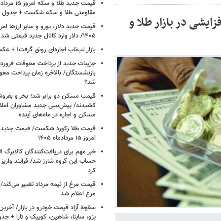
مقاومتی طلا و سکه شکست + جدول
۲ تیرماه/ فشار افزایشی در بازار طلا و
۱۴۰۵/ دلار وارد کانال جدید قیمتی شد + جدول
بازار لپ‌تاپ اجاره‌ای رونق گرفت! + ع
جزییات جدید از پرداخت معوقات فرورد
بازنشستگان/ بالاخره زمان پرداخت 
شد؟
قیمت مسکن دو برابر شد؛ بخر و بفروش
کشیدند/ پیش‌بینی جدید مشاوران املا
مسکن و اجاره‌ در ماه‌های آینده
قیمت طلا رکورد شکست/ قیمت جدید ط
امروز ۱۵ مردادماه ۱۴۰۵
خبر مهم برای دریافت‌کنندگان کالابرگ ا
حساب این گروه شارژ شد/ فرآیند واریز ک
کرد
قیمت مرغ از نیمه مرداد تغییر می‌کند
مرغ اعلام شد
سقوط آزاد قیمت خودرو در بازار/ آخرین
پژو، ساینا، شاهین، کوییک و تارا + جد