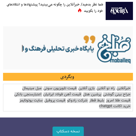
شما نظر بدهید/ خبرآنلاین را چگونه می‌بینید؟ پیشنهادها و انتقادهای
خود را بگویید
وبگردی
خبرآنلاین
راه نو آنلاین
بازی آنلاین
قیمت تلویزیون سونی
مبل مینیمال
جراح بینی گوشتی
پرشین هتل
قیمت آهن فولاد ایرانیان
اعتبارسنجی بانکی
قیمت طلا امروز
بلیط قطار
شرکت رادوکو
قیمت پروفیل
سایت یوتوتایمز
خرید اکانت chatgpt
نسخه دسکتاپ