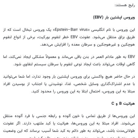
رایج هستند:
ویروس اپشتین بار (
EBV
)
این ویروس با نام انگلیسی «Epstein–Barr virus» یک ویروس تبخال است که از
طریق بزاق منتقل می‌شود. عفونت EBV خطر لنفوم بورکیت، برخی از انواع لنفوم
هوچکین و غیرهوجکین و سرطان معده را افزایش می‌دهد.
EBV به طور مادام العمر در بدن باقی می‌ماند و معمولاً مشکلی ایجاد نمی‌کند، اما
گاهی اوقات می‌تواند باعث ایجاد نوعی لنفوم یا سرطان سیستم لنفاوی شود.
در حال حاضر هیچ واکسنی برای ویروس اپشتین بار وجود ندارد، اما شما می‌توانید
با عدم اشتراک‌گذاری وسایل شخصی، غذا، نوشیدنی یا اجتناب از بوسیدن افراد
مبتلا به این ویروس، احتمال ابتلا به این ویروس را محدود کنید.
هپاتیت
B
و
C
این ویروس‌ها از طریق تماس با خون آلوده و رابطه جنسی با فرد آلوده منتقل
می‌شوند. افراد مبتلا به این ویروس‌ها، هپاتیت یا کبد ملتهب دارند. اگر عفونت
طولانی‌مدت باشد، می‌تواند به طور دائم به کبد شما آسیب برساند که این وضعیت