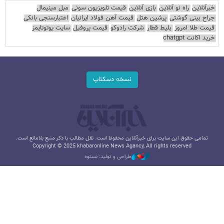
خبرآنلاین
راه نو آنلاین
بازی آنلاین
قیمت تلویزیون سونی
مبل مینیمال
جراح بینی گوشتی
پرشین هتل
قیمت آهن فولاد ایرانیان
اعتبارسنجی بانکی
قیمت طلا امروز
بلیط قطار
شرکت رادوکو
قیمت پروفیل
سایت یوتوتایمز
خرید اکانت chatgpt
نسخه دسکتاپ
تمامی حقوق این سایت برای خبرآنلاین محفوظ است. نقل مطالب با ذکر منبع بلامانع است.
Copyright © 2025 khabaronline News Agancy, All rights reserved
طراحی و تولید: نستوه