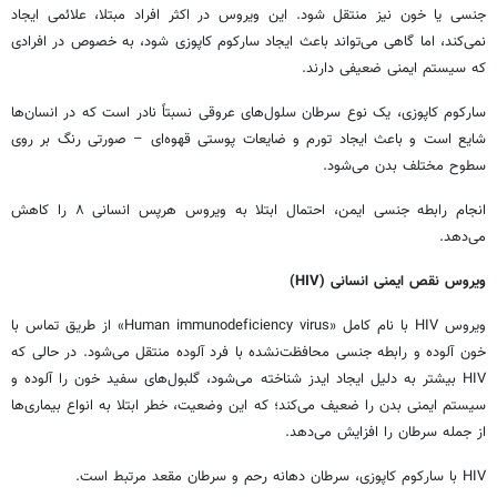
جنسی یا خون نیز منتقل شود. این ویروس در اکثر افراد مبتلا، علائمی ایجاد
نمی‌کند، اما گاهی می‌تواند باعث ایجاد سارکوم کاپوزی شود، به خصوص در افرادی
که سیستم ایمنی ضعیفی دارند.
سارکوم کاپوزی، یک نوع سرطان سلول‌های عروقی نسبتاً نادر است که در انسان‌ها
شایع است و باعث ایجاد تورم و ضایعات پوستی قهوه‌ای – صورتی رنگ بر روی
سطوح مختلف بدن می‌شود.
انجام رابطه جنسی ایمن، احتمال ابتلا به ویروس هرپس انسانی ۸ را کاهش
می‌دهد.
ویروس نقص ایمنی انسانی (
HIV
)
ویروس
HIV با نام کامل «Human immunodeficiency virus» از طریق تماس با
خون آلوده و رابطه جنسی محافظت‌نشده با فرد آلوده منتقل می‌شود. در حالی که
HIV بیشتر به دلیل ایجاد ایدز شناخته می‌شود، گلبول‌های سفید خون را آلوده و
سیستم ایمنی بدن را ضعیف می‌کند؛ که این وضعیت، خطر ابتلا به انواع بیماری‌ها
از جمله سرطان را افزایش می‌دهد.
HIV با سارکوم کاپوزی، سرطان دهانه رحم و سرطان مقعد مرتبط است.