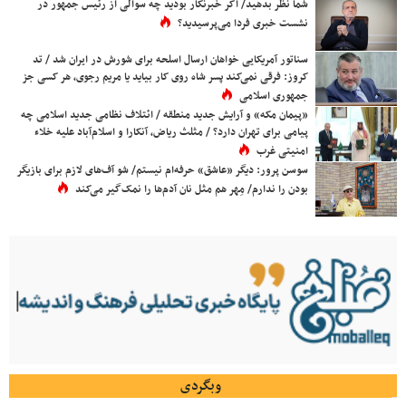
شما نظر بدهید/ اگر خبرنگار بودید چه سوالی از رئیس جمهور در
نشست خبری فردا می‌پرسیدید؟
سناتور آمریکایی خواهان ارسال اسلحه برای شورش در ایران شد / تد
کروز: فرقی نمی‌کند پسر شاه روی کار بیاید یا مریم رجوی، هر کسی جز
جمهوری اسلامی
«پیمان مکه» و آرایش جدید منطقه / ائتلاف نظامی جدید اسلامی چه
پیامی برای تهران دارد؟ / مثلث ریاض، آنکارا و اسلام‌آباد علیه خلاء
امنیتی غرب
سوسن پرور: دیگر «عاشق» حرفه‌ام نیستم/ شو آف‌های لازم برای بازیگر
بودن را ندارم/ مِهر هم مثل نان آدم‌ها را نمک‌گیر می‌کند
وبگردی