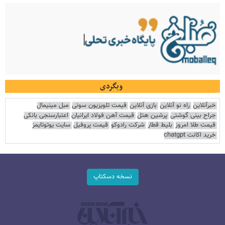
وبگردی
خبرآنلاین
راه نو آنلاین
بازی آنلاین
قیمت تلویزیون سونی
مبل مینیمال
جراح بینی گوشتی
پرشین هتل
قیمت آهن فولاد ایرانیان
اعتبارسنجی بانکی
قیمت طلا امروز
بلیط قطار
شرکت رادوکو
قیمت پروفیل
سایت یوتوتایمز
خرید اکانت chatgpt
نسخه دسکتاپ