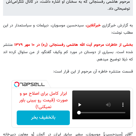
مرحوم هاشمی رفسنجانی که به سخنان او اشاره داشت، در کانال تلگرامی‌اش
توضیحاتی داد.
به گزارش خبرگزاری
خبرآنلاین
، سیدحسین موسویان، دیپلمات و سیاستمدار در این
مطلب نوشت:
بخشی از خاطرات مرحوم آیت الله هاشمی رفسنجانی (ره) در ۱۰ مهر ۱۳۷۹
منتشر
شده است. بسیاری از دوستان در مورد کم وکیف گفتگو، از من سئوال کرده اند
که ذیلا توضیح میدهم.
قسمت منتشره خاطره آن مرحوم از این قرار است:
ابزار کامل برای اصلاح مو و
صورت (قیمت رو ببینی باور
نمیکنی!)
باتخفیف بخر
“آقای [سیدحسین] موسویان، سفیر سابق ایران در آلمان [و معاون دبیرخانه