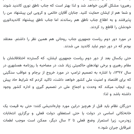
رهبری؛ مشکل آفرین خواهد شد و لذا بهتر است که جناب ناطق نوری کاندید شوند
و شما هم از ایشان حمایت کنید. جنابان آقایان خاتمی و کروبی این پیشنهاد من را
پذیرفتند و به اطلاع جناب ناطق هم رساندند اما جناب ناطق پیشنهاد کاندیداتوری
خودشان را قاطع رد کردند.
در مورد دور دوم ریاست جمهوری جناب روحانی هم همین نظر را داشتم. معتقد
بودم که در دور دوم نباید کاندید می شدند.
حتی یکسال بعد از دور دوم ریاست جمهوری ایشان، که گسترده اختلافاتشان با
مقام رهبری و برخی نهادهای حاکمیتی زیاد شد، در مصاحبه با روزنامه همشهری در
سال ۱۳۹۷، با اشاره به تصمیم ترامپ در مورد خروج از برجام و عواقب سنگینی
که برای اقتصاد و امنیت ملی کشور خواهد داشت، تاکید کردم که شرایط حاد پیش
رو، ایجاب میکند که وحدت و اجماع ملی در تصمیم گیری و اداره کشور وجود
داشته باشد و لذا:
«بزرگان نظام باید قبل از هرچیز دراین مورد چاره‌اندیشی کنند؛ حتی به قیمت یک
خانه‌تکانی اساسی در دولت یا حتی استعفای دولت فعلی و برگزاری انتخابات
زودرس، زیرا استمرار وضع فعلی تا ۲ سال دیگر، ممکن است موجب لطمات
غیرقابل جبران شود.»