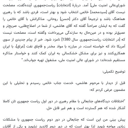
شورای‌عالی امنیت ملی] آمد. دربارة [انتخابات] ریاست‌جمهوری آینده‌گفت، مصلحت
نیست آقای [سیدمحمد] خاتمی انتخاب شود و بهتر است، فردی باشد که با رهبری
هماهنگ باشد و ترجیحاً آقای دکتر [حسن] روحانی. مذاکراتش با آقای خاتمی را
گفت که به ایشان صراحتاً گفته که آقای هاشمی، از شما در اصلاح‌طلبی، صریح‌تر و
عمیق‌تر بوده و در عین‌حال به سازندگی می‌پرداخت وگفته است، مصلحت نیست
که [در انتخابات ریاست‌جمهوری سال 1380] نامزد شود. خبر از پیام جدیدی از سوی
آمریکا داد که خواسته است، در مبارزه با مواد مخدر و قاچاق نفت [عراق]، با ایران
همکاری‌کنند و نیز برای مشکل خشکسالی به ایران کمک کنند و خواستار مذاکره
مستقیم شده‌اند؛ در شورای عالی امنیت ملی، مشغول تهیه جواب‌اند.”
توضیح تکمیلی:
قبل از دیدار با مرحوم هاشمی، خدمت جناب خاتمی رسیدم و تحلیلی با این
مضمون عرض کردم که:
“اختلافات دیدگاه‌های جنابعالی با مقام رهبری در دور اول ریاست جمهوری تان کاملا
آشکار شده که هم گسترده است و هم غیر قابل حل.
پیش بینی من این است که جنابعالی در دور دوم ریاست جمهوری با مشکلات
زیادی مواجه شوید لذا بهتر است که در دور دوم کاندید نشوید و یکی از آقایان