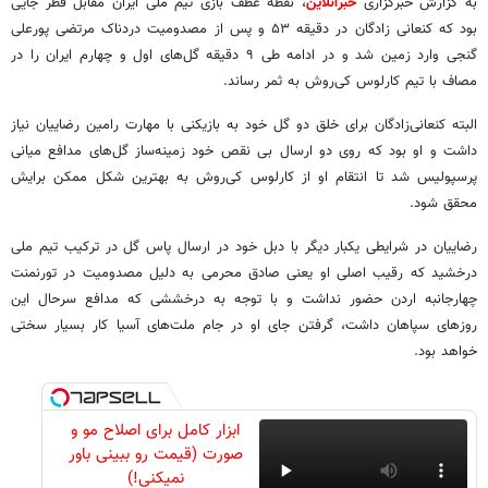
به گزارش خبرگزاری
خبرآنلاین
، نقطه عطف بازی تیم ملی ایران مقابل قطر جایی
بود که کنعانی زادگان در دقیقه ۵۳ و پس از مصدومیت دردناک مرتضی پورعلی
گنجی وارد زمین شد و در ادامه طی ۹ دقیقه گل‌های اول و چهارم ایران را در
مصاف با تیم کارلوس کی‌روش به ثمر رساند.
البته کنعانی‌زادگان برای خلق دو گل خود به بازیکنی با مهارت رامین رضاییان نیاز
داشت و او بود که روی دو ارسال بی نقص خود زمینه‌ساز گل‌های مدافع میانی
پرسپولیس شد تا انتقام او از کارلوس کی‌روش به بهترین شکل ممکن برایش
محقق شود.
رضاییان در شرایطی یکبار دیگر با دبل خود در ارسال پاس گل در ترکیب تیم ملی
درخشید که رقیب اصلی او یعنی صادق محرمی به دلیل مصدومیت در تورنمنت
چهارجانبه اردن حضور نداشت و با توجه به درخششی که مدافع سرحال این
روزهای سپاهان داشت، گرفتن جای او در جام ملت‌های آسیا کار بسیار سختی
خواهد بود.
ابزار کامل برای اصلاح مو و
صورت (قیمت رو ببینی باور
نمیکنی!)