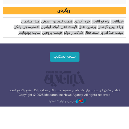
وبگردی
خبرآنلاین
راه نو آنلاین
بازی آنلاین
قیمت تلویزیون سونی
مبل مینیمال
جراح بینی گوشتی
پرشین هتل
قیمت آهن فولاد ایرانیان
اعتبارسنجی بانکی
قیمت طلا امروز
بلیط قطار
شرکت رادوکو
قیمت پروفیل
سایت یوتوتایمز
نسخه دسکتاپ
تمامی حقوق این سایت برای خبرآنلاین محفوظ است. نقل مطالب با ذکر منبع بلامانع است.
Copyright © 2025 khabaronline News Agancy, All rights reserved
طراحی و تولید: نستوه