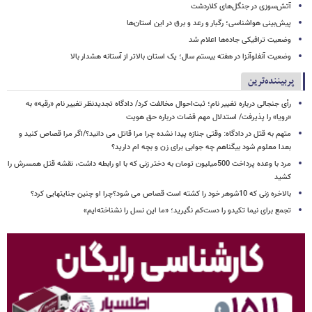
آتش‌سوزی در جنگل‌های کلاردشت
پیش‌بینی هواشناسی؛ رگبار و رعد و برق در این استان‌ها
وضعیت ترافیکی جاده‌ها اعلام شد
وضعیت آنفلوآنزا در هفته بیستم سال؛ یک استان بالاتر از آستانه هشدار بالا
پربیننده‌ترین
رأی جنجالی درباره تغییر نام؛ ثبت‌احوال مخالفت کرد/ دادگاه تجدیدنظر تغییر نام «رقیه» به
«رویا» را پذیرفت/ استدلال مهم قضات درباره حق هویت
متهم به قتل در دادگاه: وقتی جنازه پیدا نشده چرا مرا قاتل می دانید؟/اگر مرا قصاص کنید و
بعدا معلوم شود بیگناهم چه جوابی برای زن و بچه ام دارید؟
مرد با وعده پرداخت 500میلیون تومان به دختر زنی که با او رابطه داشت، نقشه قتل همسرش را
کشید
بالاخره زنی که 10شوهر خود را کشته است قصاص می شود؟چرا او چنین جنایتهایی کرد؟
تجمع برای نیما تکیدو را دست‌کم نگیرید؛ «ما این نسل را نشناخته‌ایم»