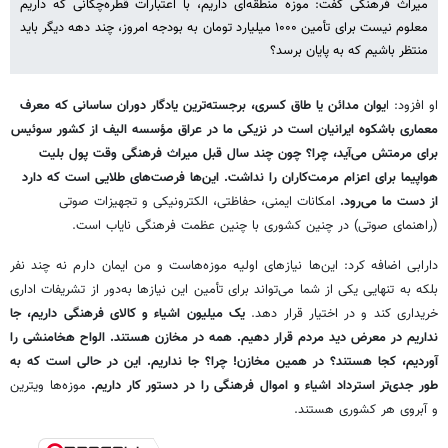
میراث فرهنگی گفت: موزه منطقه‌ای داریم، با اعتبارات قطره‌چکانی که داریم
معلوم نیست برای تأمین ۱۰۰۰ میلیارد تومان به بودجه امروز، چند دهه دیگر باید
منتظر باشیم که به پایان برسد؟
او افزود: ا
یوان مدائن یا طاق کسری، برجسته‌ترین یادگار دوران ساسانی که معرف
معماری باشکوه ایرانیان است در نزیکی ما در عراق مؤسسه الیف از کشور سوئیس
برای مرمتش می‌آید، چرا؟ چون چند سال قبل میراث فرهنگی وقت پول بلیت
هواپیما برای اعزام مرمت‌کاران را نداشت. این‌ها فرصت‌های طلایی است که دارد
از دست ما می‌رود.
امکانات ایمنی، حفاظتی، الکترونیکی و تجهیزات صوتی
(راهنمای صوتی) در چنین کشوری با چنین عظمت فرهنگی نایاب است.
دارابی اضافه کرد: این‌ها نیازهای اولیه موزه‌هاست و من ایمان دارم نه چند نفر
بلکه به تنهایی یکی از شما می‌تواند برای تأمین این نیازها به‌دور از تشریفات اداری
خریداری کند و در اختیار قرار دهد.
یک میلیون اشیاء و کالای فرهنگی داریم، جا
نداریم در معرض دید مردم قرار دهیم. همه در مخازن هستند. الواح هخامنشی را
آوردیم، کجا هستند؟ در همین مخازن! چرا؟ جا نداریم. این در حالی است که به
طور جدی‌تر استرداد اشیاء و اموال فرهنگی را در دستور کار داریم.
موزه‌ها ویترین
و آبروی هر کشوری هستند.