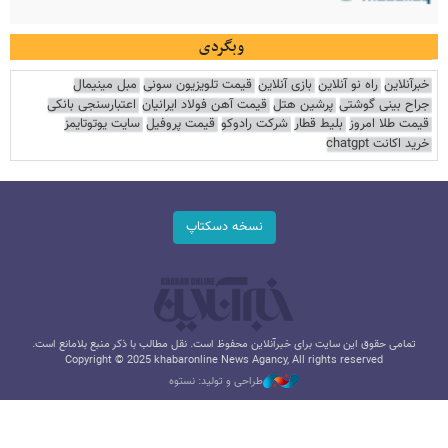
وبگردی
خبرآنلاین
راه نو آنلاین
بازی آنلاین
قیمت تلویزیون سونی
مبل مینیمال
جراح بینی گوشتی
پرشین هتل
قیمت آهن فولاد ایرانیان
اعتبارسنجی بانکی
قیمت طلا امروز
بلیط قطار
شرکت رادوکو
قیمت پروفیل
سایت یوتوتایمز
خرید اکانت chatgpt
نسخه دسکتاپ
تمامی حقوق این سایت برای خبرآنلاین محفوظ است. نقل مطالب با ذکر منبع بلامانع است.
Copyright © 2025 khabaronline News Agancy, All rights reserved
طراحی و تولید: نستوه