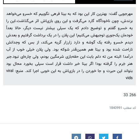
Play
Mute
Settings
PIP
Enter
fulls
مهرجویی گفت: بهترین کار این بود که به بیتا فرهی نگوییم که خسرو می‌خواهد
بزندش، چون ناخودآگاه گارد می‌گرفت و این روی بازی‌اش اثر می‌گذاشت.این را
به خسرو گفتم و توضیح دادم که یک سیلی بیشتر نیست دیگر، حالا بعداً
خودمان یک‌جوری توجیهش می‌کنیم! این پلان را در یک برداشت گرفتیم و بعدش
دیدم خسرو رفته یک گوشه و دارد زارزار گریه می‌کند، از بس‌ که وجدانش
ناراحت شده بود و بیتا هم همین‌قدر شوکه بود. ولی پلان خیلی خوب از آب
درآمد! البته من ته دلم بابت این حقه‌بازی شرمگین بودم، ولی چاره‌ای نبود.جبر
هنر خِرم را گرفته بود! اگر بیتا خبر داشت قرار است سیلی بخورد محال بود
بتواند این حیرت و جا خوردن را در بازی‌اش به این خوبی اجرا کند. منبع: viral
vids
266 33
کد مطلب
1840991