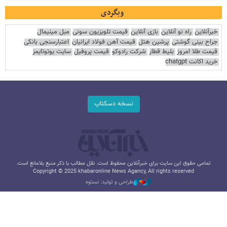
وبگردی
خبرآنلاین
راه نو آنلاین
بازی آنلاین
قیمت تلویزیون سونی
مبل مینیمال
جراح بینی گوشتی
پرشین هتل
قیمت آهن فولاد ایرانیان
اعتبارسنجی بانکی
قیمت طلا امروز
بلیط قطار
شرکت رادوکو
قیمت پروفیل
سایت یوتوتایمز
خرید اکانت chatgpt
نسخه دسکتاپ
تمامی حقوق این سایت برای خبرآنلاین محفوظ است. نقل مطالب با ذکر منبع بلامانع است.
Copyright © 2025 khabaronline News Agancy, All rights reserved
طراحی و تولید: نستوه