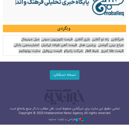
وبگردی
خبرآنلاین
راه نو آنلاین
بازی آنلاین
قیمت تلویزیون سونی
مبل مینیمال
جراح بینی گوشتی
پرشین هتل
قیمت آهن فولاد ایرانیان
اعتبارسنجی بانکی
قیمت طلا امروز
بلیط قطار
شرکت رادوکو
قیمت پروفیل
سایت یوتوتایمز
نسخه دسکتاپ
تمامی حقوق این سایت برای خبرآنلاین محفوظ است. نقل مطالب با ذکر منبع بلامانع است.
Copyright © 2025 khabaronline News Agancy, All rights reserved
طراحی و تولید: نستوه