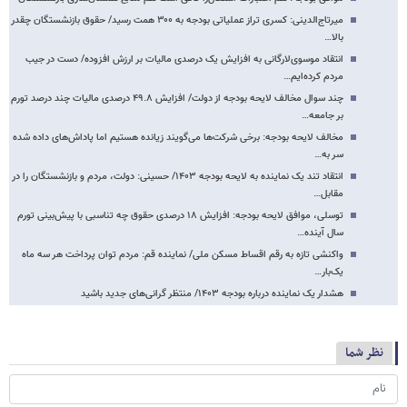
میرتاج‌الدینی: کسری تراز عملیاتی بودجه به ۳۰۰ همت رسید/ حقوق بازنشستگان چقدر
بالا…
انتقاد موسوی‌لارگانی به افزایش یک درصدی مالیات بر ارزش افزوده/ دست در جیب
مردم کرده‌ایم…
چند سوال مخالف لایحه بودجه از دولت/ افزایش ۴۹.۸ درصدی مالیات چند درصد تورم
بر جامعه…
مخالف لایحه بودجه: برخی شرکت‌ها می‌گویند زیانده هستیم اما پاداش‌های داده شده
سر به…
انتقاد تند یک نماینده به لایحه بودجه ۱۴۰۳/ حسینی: دولت، مردم و بازنشستگان را در
مقابل…
توسلی، موافق لایحه بودجه: افزایش ۱۸ درصدی حقوق چه تناسبی با پیش‌بینی تورم
سال آینده…
واکنشی تازه به رقم اقساط مسکن ملی/ نماینده قم: مردم توان پرداخت هر سه ماه
یک‌بار…
هشدار یک نماینده درباره بودجه ۱۴۰۳/ منتظر گرانی‌های جدید باشید
نظر شما