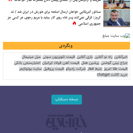
شریف و اردوغان پس از امضای پیمان دفاع مشترک نماز خواندند
سناتور آمریکایی خواهان ارسال اسلحه برای شورش در ایران شد / تد
کروز: فرقی نمی‌کند پسر شاه روی کار بیاید یا مریم رجوی، هر کسی جز
جمهوری اسلامی
وبگردی
خبرآنلاین
راه نو آنلاین
بازی آنلاین
قیمت تلویزیون سونی
مبل مینیمال
جراح بینی گوشتی
پرشین هتل
قیمت آهن فولاد ایرانیان
اعتبارسنجی بانکی
قیمت طلا امروز
بلیط قطار
شرکت رادوکو
قیمت پروفیل
سایت یوتوتایمز
خرید اکانت chatgpt
نسخه دسکتاپ