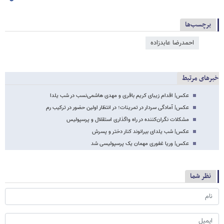
برچسب‌ها
احمدرضا عابدزاده
خبرهای مرتبط
عکس‌| اقدام زیبای کریم باقری و مهدی هاشمی‌نسب در شب یلدا
عکس‌| آمادگی سردار در تمرینات؛ در انتظار اولین حضور در ترکیب رم
مشکلات نگران‌کننده در راه واگذاری استقلال و پرسپولیس
عکس‌| شب یلدای بیرانوند کنار دختر و پسرش
عکس‌| وریا غفوری مهمان یک پرسپولیسی شد
نظر شما