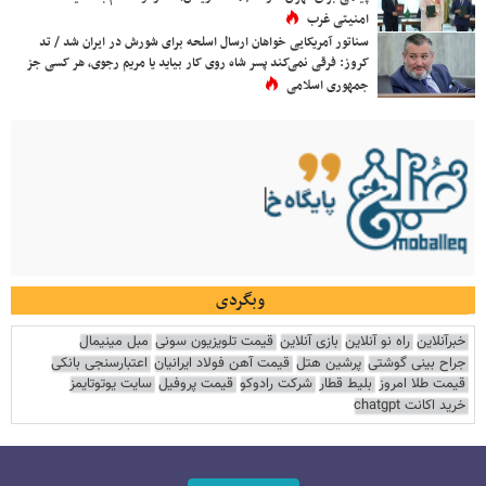
امنیتی غرب
سناتور آمریکایی خواهان ارسال اسلحه برای شورش در ایران شد / تد
کروز: فرقی نمی‌کند پسر شاه روی کار بیاید یا مریم رجوی، هر کسی جز
جمهوری اسلامی
وبگردی
خبرآنلاین
راه نو آنلاین
بازی آنلاین
قیمت تلویزیون سونی
مبل مینیمال
جراح بینی گوشتی
پرشین هتل
قیمت آهن فولاد ایرانیان
اعتبارسنجی بانکی
قیمت طلا امروز
بلیط قطار
شرکت رادوکو
قیمت پروفیل
سایت یوتوتایمز
خرید اکانت chatgpt