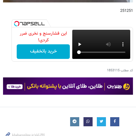
251251
این فشارسنج و نخری ضرر
کردی!
خرید باتخفیف
کد مطلب
1853115