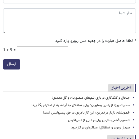
*
لطفا حاصل عبارت را در جعبه متن روبرو وارد کنید
1 + 9 =
ارسال
آخرین اخبار
جنجال و کتک‌کاری در بازی تیم‌های منصوریان و گل‌محمدی!
حمایت ویژه از رامین رضاییان؛ برای استقلال جنگیده، به او احترام بگذارید!
خط‌ونشان تارتار در تمرین؛ این کار نامردی در حق پرسپولیس است!
تصمیم قطعی طارمی برای جدایی از المپیاکوس
سردار آزمون و استقلال؛ مذاکره‌ای در کار نبود!
پربیننده‌ترین