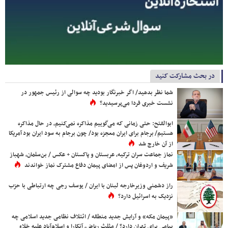
در بحث مشارکت کنید
شما نظر بدهید/ اگر خبرنگار بودید چه سوالی از رئیس جمهور در
نشست خبری فردا می‌پرسیدید؟
ابوالفتح: حتی زمانی که می‌گوییم مذاکره نمی‌کنیم، در حال مذاکره
هستیم/ برجام برای ایران معجزه بود/ چون برجام به سود ایران بود آمریکا
از آن خارج شد
نماز جماعت سران ترکیه، عربستان و پاکستان + عکس / بن‌سلمان، شهباز
شریف و اردوغان پس از امضای پیمان دفاع مشترک نماز خواندند
راز دشمنی وزیرخارجه لبنان با ایران / یوسف رجی چه ارتباطی با حزب
نزدیک به اسرائیل دارد؟
«پیمان مکه» و آرایش جدید منطقه / ائتلاف نظامی جدید اسلامی چه
پیامی برای تهران دارد؟ / مثلث ریاض، آنکارا و اسلام‌آباد علیه خلاء