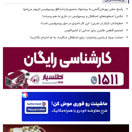
پاسخ منفی پورعلی‌گنجی به پیشنهاد منصوریان/مدافع پرسپولیس لژیونر می‌شود
عکس| اسطوره‌های استقلال و پرسپولیس در خارج به هم رسیدند!
خط‌ونشان تارتار در تمرین؛ این کار نامردی در حق پرسپولیس است!
تصمیم قطعی طارمی برای جدایی از المپیاکوس
حمایت ویژه از رامین رضاییان؛ برای استقلال جنگیده، به او احترام بگذارید!