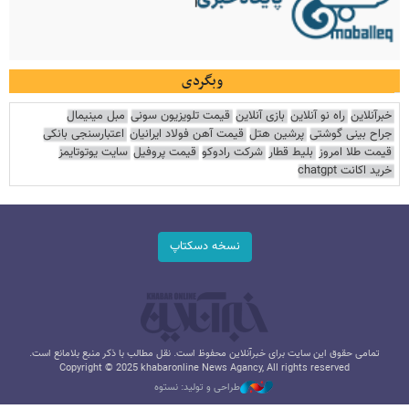
وبگردی
خبرآنلاین
راه نو آنلاین
بازی آنلاین
قیمت تلویزیون سونی
مبل مینیمال
جراح بینی گوشتی
پرشین هتل
قیمت آهن فولاد ایرانیان
اعتبارسنجی بانکی
قیمت طلا امروز
بلیط قطار
شرکت رادوکو
قیمت پروفیل
سایت یوتوتایمز
خرید اکانت chatgpt
نسخه دسکتاپ
تمامی حقوق این سایت برای خبرآنلاین محفوظ است. نقل مطالب با ذکر منبع بلامانع است.
Copyright © 2025 khabaronline News Agancy, All rights reserved
طراحی و تولید: نستوه