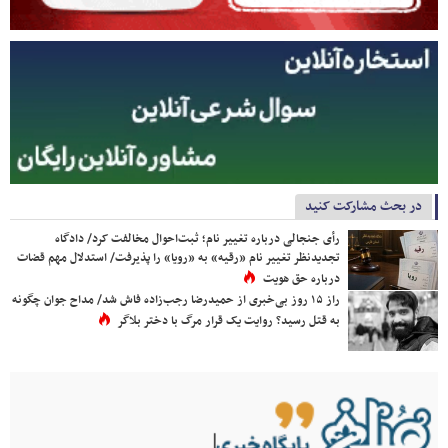
در بحث مشارکت کنید
رأی جنجالی درباره تغییر نام؛ ثبت‌احوال مخالفت کرد/ دادگاه
تجدیدنظر تغییر نام «رقیه» به «رویا» را پذیرفت/ استدلال مهم قضات
درباره حق هویت
راز ۱۵ روز بی‌خبری از حمیدرضا رجب‌زاده فاش شد/ مداح جوان چگونه
به قتل رسید؟ روایت یک قرار مرگ با دختر بلاگر