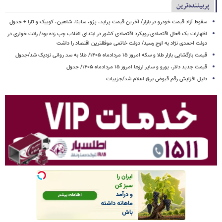
پربیننده‌ترین
سقوط آزاد قیمت خودرو در بازار/ آخرین قیمت پراید، پژو، ساینا، شاهین، کوییک و تارا + جدول
اظهارات یک فعال اقتصادی:رویکرد اقتصادی کشور در ابتدای انقلاب چپ زده بود/ رانت خواری در
دولت احمدی نژاد به اوج رسید/ دولت خاتمی موفقترین اقتصاد را داشت
قیمت بازگشایی بازار طلا و سکه امروز ۱۵ مردادماه ۱۴۰۵/ طلا به سد روانی نزدیک شد/جدول
قیمت جدید دلار، یورو و سایر ارزها امروز ۱۵ مردادماه ۱۴۰۵/ جدول
دلیل افزایش رقم قبوض برق اعلام شد/جزییات