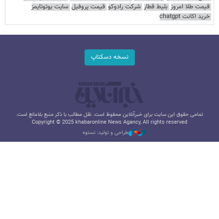
قیمت طلا امروز
بلیط قطار
شرکت رادوکو
قیمت پروفیل
سایت یوتوتایمز
خرید اکانت chatgpt
نسخه دسکتاپ
تمامی حقوق این سایت برای خبرآنلاین محفوظ است. نقل مطالب با ذکر منبع بلامانع است.
Copyright © 2025 khabaronline News Agancy, All rights reserved
طراحی و تولید: نستوه