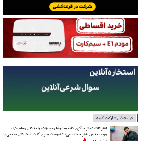
در بحث مشارکت کنید
اعترافات دختر بلاگری که حمیدرضا رجب‌زاده را به قتل رسانده/ او
مرتب به من تذکر حجاب می‌داد/دوست پسرم گفت بابت قتل بسیجی‌ها
پول می‌دهند