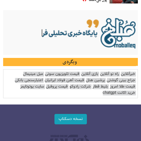
وبگردی
خبرآنلاین
راه نو آنلاین
بازی آنلاین
قیمت تلویزیون سونی
مبل مینیمال
جراح بینی گوشتی
پرشین هتل
قیمت آهن فولاد ایرانیان
اعتبارسنجی بانکی
قیمت طلا امروز
بلیط قطار
شرکت رادوکو
قیمت پروفیل
سایت یوتوتایمز
خرید اکانت chatgpt
نسخه دسکتاپ