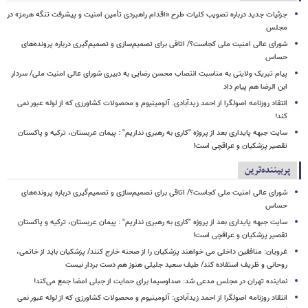
جزئیات جدید درباره تصویب کلیات طرح «اقدام راهبردی تأمین امنیت و پیشرفت تنگه هرمز» در
مجلس
شورای عالی امنیت ملی کجاست؟/ اتاقی برای تصمیم‌سازی و تصمیم‌گیری درباره پرونده‌های
حساس
پیام تبریک ولایتی به مناسبت انتصاب محسن رضایی به دبیری شورای عالی امنیت ملی/ سردار
ابن الرضا هم پیام داد
انتقاد روزنامه اصولگرا از احمد زیدآبادی: آلومینیوم و محصولات کشاورزی که از لوله عبور نمی
کند!
سایت جبهه پایداری بعد از پروژه "کاری به رهبری نداریم" : پیمان عربستان، ترکیه و پاکستان
تقصیر پزشکیان و عراقچی است!
پربیننده‌ترین
شورای عالی امنیت ملی کجاست؟/ اتاقی برای تصمیم‌سازی و تصمیم‌گیری درباره پرونده‌های
حساس
سایت جبهه پایداری بعد از پروژه "کاری به رهبری نداریم" : پیمان عربستان، ترکیه و پاکستان
تقصیر پزشکیان و عراقچی است!
غرویان: منافقین داخلی می خواهند پزشکیان را از صحنه خارج کنند/ پزشکیان باید از خاتمی،
روحانی و ظریف استفاده کند/ طیف سعید جلیلی هنوز هم دست بردار نیست
نماینده تهران در مجلس مدعی شد: صداوسیما برای حمایت از جبلی امضا جمع می‌کند!
انتقاد روزنامه اصولگرا از احمد زیدآبادی: آلومینیوم و محصولات کشاورزی که از لوله عبور نمی