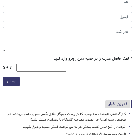
*
لطفا حاصل عبارت را در جعبه متن روبرو وارد کنید
3 + 3 =
ارسال
آخرین اخبار
کنار گذاشتن کارمندان صداوسیما که در پوست خبرنگار مقابل رئیس جمهور حاضر می‌شدند کار
صحیحی است اما.../ چرا تصاویر مصاحبه کنندگان با پزشکیان منتشر نشد؟
خودتان را خلع لباس کنید، بعدش هرچه می‌خواهید فحش بدهید و دروغ بگویید
اقامت پسر محمدباقر ذوالقدر در خارج از کشور؟