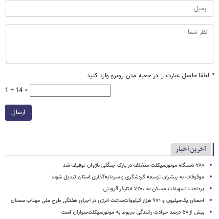
*
لطفا حاصل عبارت را در جعبه متن روبرو وارد کنید
1 + 14 =
ارسال
آخرین اخبار
۷۸۰ دستگاه موتورسیکلت متخلف در پارک جنگلی ناژوان توقیف شد
موقوفات به پیشران توسعه گردشگری و سرمایه‌گذاری استان تبدیل شوند
پرداخت تسهیلات مسکن به ۷۲۰۰ ایثارگر قزوینی
احصای یک‌میلیون و ۹۷۰ هزار کیلووات‌ساعت انرژی در اجرای هفتگی طرح ملی مهتاب سمنان
بیش از ۵۰ درصد حوادث رانندگی مربوط به موتورسیکلت‌سواران است