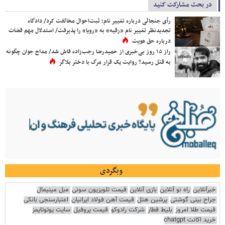
در بحث مشارکت کنید
رأی جنجالی درباره تغییر نام؛ ثبت‌احوال مخالفت کرد/ دادگاه
تجدیدنظر تغییر نام «رقیه» به «رویا» را پذیرفت/ استدلال مهم قضات
درباره حق هویت
راز ۱۵ روز بی‌خبری از حمیدرضا رجب‌زاده فاش شد/ مداح جوان چگونه
به قتل رسید؟ روایت یک قرار مرگ با دختر بلاگر
وبگردی
خبرآنلاین
راه نو آنلاین
بازی آنلاین
قیمت تلویزیون سونی
مبل مینیمال
جراح بینی گوشتی
پرشین هتل
قیمت آهن فولاد ایرانیان
اعتبارسنجی بانکی
قیمت طلا امروز
بلیط قطار
شرکت رادوکو
قیمت پروفیل
سایت یوتوتایمز
خرید اکانت chatgpt