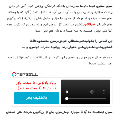
سپهر ستاری ؛
نیما نکیسا مدیرعامل باشگاه فرهنگی ورزشی ذوب آهن در حالی
پراخت مطالبه وزنه برداران را به آن سوی آب ها انتقال داده ( آنها که با رسانه
های معاند حرف زدند بروند از همان ها حق و حقوق شان را بگیرند) که پیگیری
های خبرنگار
خبرآنلاین
نشان می دهد کل بدهی این وزنه برداران که تقریبا همه
آنها ملی پوش هستند به سه میلیارد تومان هم نمی رسد!
این اسامی را بخوانید؛میرمصطفی جوادی،رسول معتمدی،حافظ
قشقایی،علیرضامعینی،امیر حقوقی،رضا بیرانوند،محراب دواسری و ...
مجموع مدال های جهانی و آسیایی این نفرات از کل افتخارات تیم فوتبال ذوب
آهن بیشتر است!
ایرپاد بلوتوثی، با قیمت باور
نکردنی!! (فرصت محدود)
باتخفیف بخر
سوال اینجاست که آیا 3 میلیارد تومان،برای یکی از بزرگترین شرکت های صنعتی