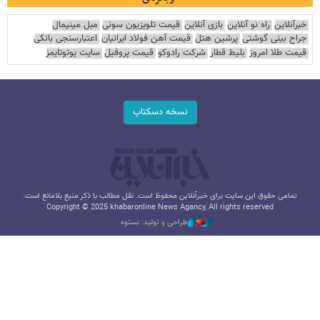
خبرآنلاین
راه نو آنلاین
بازی آنلاین
قیمت تلویزیون سونی
مبل مینیمال
جراح بینی گوشتی
پرشین هتل
قیمت آهن فولاد ایرانیان
اعتبارسنجی بانکی
قیمت طلا امروز
بلیط قطار
شرکت رادوکو
قیمت پروفیل
سایت یوتوتایمز
نسخه دسکتاپ
تمامی حقوق این سایت برای خبرآنلاین محفوظ است. نقل مطالب با ذکر منبع بلامانع است.
Copyright © 2025 khabaronline News Agancy, All rights reserved
طراحی و تولید: نستوه