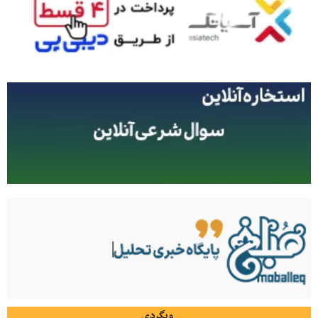
وبگردی