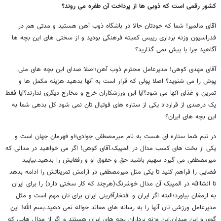
کشور رقمی است که ذوبی ها از پرداخت آن طفره می روند؟
آقای مالمیر! شما که خودتان حالا در باشگاه ذوب آهن هستید و مدتی هم در
فدراسیون وزنه برداری رییس کمیته فرهنگی بودید و از سختی های این بچه ها
آگاهید چرا پا پیش نمی گذارید؟
آقای مهدی کوهی! مدیرعامل محترم ذوب آهن؛اصلا صدای این بچه های ملی
پوش را می شنوید؟ اصلا پولی که قرار است به آنها بدهید هزینه مکمل ها و
تمرین و غذای آنها می شود؟آیا این ورزشکاران خرج و مخارج دیگری ندارند؟آیا فقط
یک درصدی از قرارداد یکی از ستاره های فوتبال تان نمی شود کل بدهی شما به
این بچه های ایران؟
در تیم شما ستاره ای هست به نام میرمصطفی جوادی؛او قهرمان جهان است و
یکی از بخت های کسب مدال در المپیک.آقای کوهی! اگر می خواهید در مدالی که
میرمصطفی می گیرد سهیم باشید حق و حقوق او و رفقایش را بدهید.بیایید
فضایی را فراهم کنید تا یکی مثل میرمصطفی در آرامش تمریناتش را ادامه بدهد
تا انشاالله در المپیک آن مدال خوشرنگ(هرچند که کار سختی دارد) را برای ایران
به ارمغان بیاورد؛البته اگر ایران و افتخارآفرینی ایران برای تان مهم است و مثل
مدیرعامل ورزشی تان آنها را به رسانه های معاند حواله نمی دهید.بسم الله! این
گوی و این میدان.این وزنه برداران بچه های ایران هستند و اگر از مدال هایی که