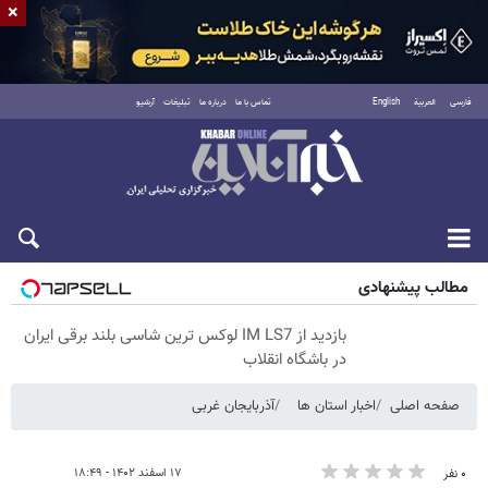
×
فارسی
العربية
English
تماس با ما
درباره ما
تبلیغات
آرشیو
پنجشنبه ۱۵ مرداد ۱۴۰۵
مطالب پیشنهادی
بازدید از IM LS7 لوکس ترین شاسی بلند برقی ایران
در باشگاه انقلاب
صفحه اصلی
اخبار استان ها
آذربایجان غربی
۱۷ اسفند ۱۴۰۲ - ۱۸:۴۹
۰ نفر