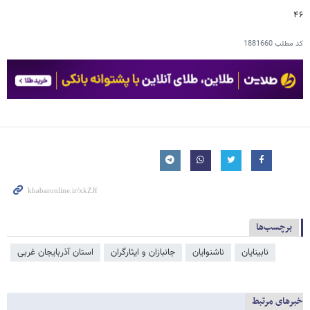
۴۶
کد مطلب
1881660
برچسب‌ها
نابینایان
ناشنوایان
جانبازان و ایثارگران
استان آذربایجان غربی
خبرهای مرتبط