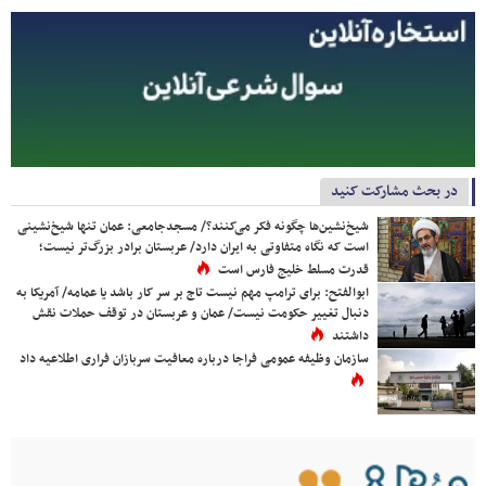
در بحث مشارکت کنید
شیخ‌نشین‌ها چگونه فکر می‌کنند؟/ مسجدجامعی: عمان تنها شیخ‌نشینی
است که نگاه متفاوتی به ایران دارد/ عربستان برادر بزرگ‌تر نیست؛
قدرت مسلط خلیج فارس است
ابوالفتح: برای ترامپ مهم نیست تاج بر سر کار باشد یا عمامه/ آمریکا به
دنبال تغییر حکومت نیست/ عمان و عربستان در توقف حملات نقش
داشتند
سازمان وظیفه عمومی فراجا درباره معافیت سربازان فراری اطلاعیه داد