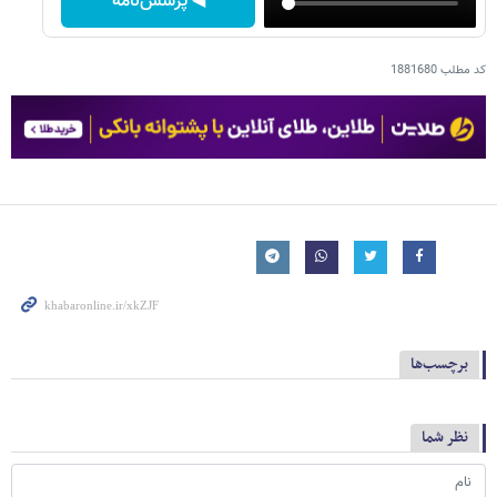
◀ پرسش‌نامه
کد مطلب
1881680
برچسب‌ها
نظر شما