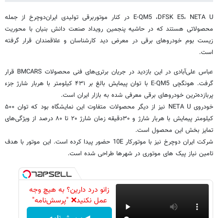
E-QM5 ،DFSK E5، NETA U در کنار موتوربرقی تولیدی ایران‌دوچرخ از جمله
محصولاتی هستند که در حاشیه پنجمین رویداد صنعت دانش بنیان با محوریت
زیست بوم خودروهای برقی در معرض دید کارشناسان و علاقمندان قرار گرفته
است.
عباس علی‌آبادی در این بازدید در جریان برتری‌های فنی محصولات BMCARS قرار
گرفت. هونگچی E-QM5 با توان پیمایش بالغ بر ۴۳۱ کیلومتر با هربار شارژ جزء
پربازده‌ترین خودروهای برقی معرفی شده به بازار ایران است.
خودروی NETA U نیز از دیگر محصولات متفاوت این نمایشگاه بود که توان ۵۰۰
کیلومتر پیمایش با هربار شارژ و ۳۰دقیقه زمان شارژ ۲۰ تا ۸۰ درصد از ویژگی‌های
تمایز بخش این محصول است.
شرکت ایران دوچرخ نیز با موتورکار 10E حضور پیدا کرده است. این موتور با هدف
تامین نیاز پیک های موتوری در شهرها طراحی شده است.
زانو درد دارین؟ به هیچ وجه
عمل نکنید❌ "پرسش‌نامه"