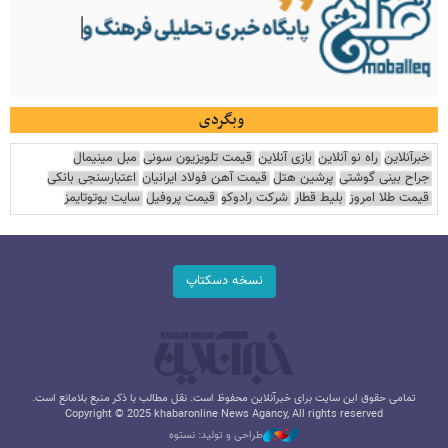
وبگردی
خبرآنلاین
راه نو آنلاین
بازی آنلاین
قیمت تلویزیون سونی
مبل مینیمال
جراح بینی گوشتی
پرشین هتل
قیمت آهن فولاد ایرانیان
اعتبارسنجی بانکی
قیمت طلا امروز
بلیط قطار
شرکت رادوکو
قیمت پروفیل
سایت یوتوتایمز
نسخه دسکتاپ
تمامی حقوق این سایت برای خبرآنلاین محفوظ است. نقل مطالب با ذکر منبع بلامانع است.
Copyright © 2025 khabaronline News Agancy, All rights reserved
طراحی و تولید: نستوه